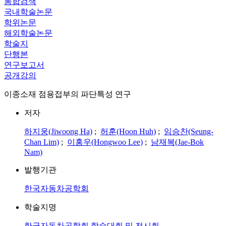
통합검색
국내학술논문
학위논문
해외학술논문
학술지
단행본
연구보고서
공개강의
이종소재 점용접부의 파단특성 연구
저자
하지웅(Jiwoong Ha)
;
허훈(Hoon Huh)
;
임승찬(Seung-
Chan Lim)
;
이홍우(Hongwoo Lee)
;
남재복(Jae-Bok
Nam)
발행기관
한국자동차공학회
학술지명
한국자동차공학회 학술대회 및 전시회