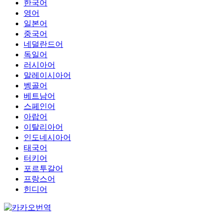
한국어
영어
일본어
중국어
네덜란드어
독일어
러시아어
말레이시아어
벵골어
베트남어
스페인어
아랍어
이탈리아어
인도네시아어
태국어
터키어
포르투갈어
프랑스어
힌디어