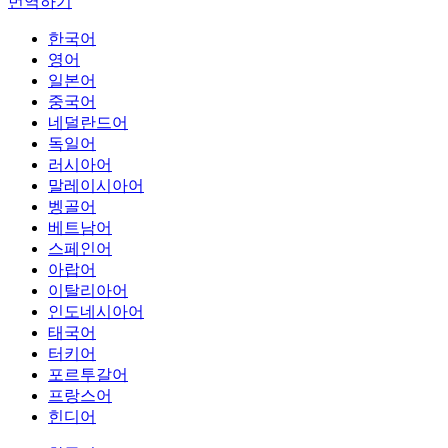
번역하기
한국어
영어
일본어
중국어
네덜란드어
독일어
러시아어
말레이시아어
벵골어
베트남어
스페인어
아랍어
이탈리아어
인도네시아어
태국어
터키어
포르투갈어
프랑스어
힌디어