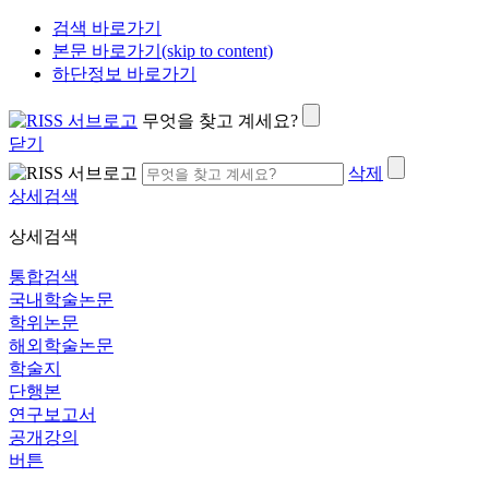
검색 바로가기
본문 바로가기(skip to content)
하단정보 바로가기
무엇을 찾고 계세요?
닫기
삭제
상세검색
상세검색
통합검색
국내학술논문
학위논문
해외학술논문
학술지
단행본
연구보고서
공개강의
버튼