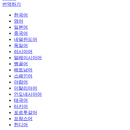
번역하기
한국어
영어
일본어
중국어
네덜란드어
독일어
러시아어
말레이시아어
벵골어
베트남어
스페인어
아랍어
이탈리아어
인도네시아어
태국어
터키어
포르투갈어
프랑스어
힌디어