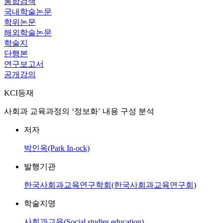
통합검색
국내학술논문
학위논문
해외학술논문
학술지
단행본
연구보고서
공개강의
KCI등재
사회과 교육과정의 ‘정보화’ 내용 구성 분석
저자
박인옥(Park In-ock)
발행기관
한국사회과교육연구학회(한국사회과교육연구회)
학술지명
사회과교육(Social studies education)