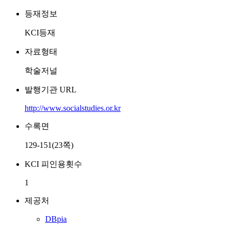
등재정보
KCI등재
자료형태
학술저널
발행기관 URL
http://www.socialstudies.or.kr
수록면
129-151(23쪽)
KCI 피인용횟수
1
제공처
DBpia