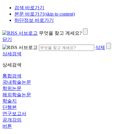
검색 바로가기
본문 바로가기(skip to content)
하단정보 바로가기
무엇을 찾고 계세요?
닫기
삭제
상세검색
상세검색
통합검색
국내학술논문
학위논문
해외학술논문
학술지
단행본
연구보고서
공개강의
버튼