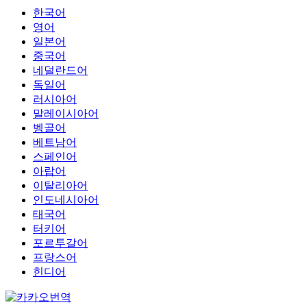
한국어
영어
일본어
중국어
네덜란드어
독일어
러시아어
말레이시아어
벵골어
베트남어
스페인어
아랍어
이탈리아어
인도네시아어
태국어
터키어
포르투갈어
프랑스어
힌디어