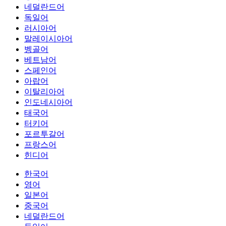
네덜란드어
독일어
러시아어
말레이시아어
벵골어
베트남어
스페인어
아랍어
이탈리아어
인도네시아어
태국어
터키어
포르투갈어
프랑스어
힌디어
한국어
영어
일본어
중국어
네덜란드어