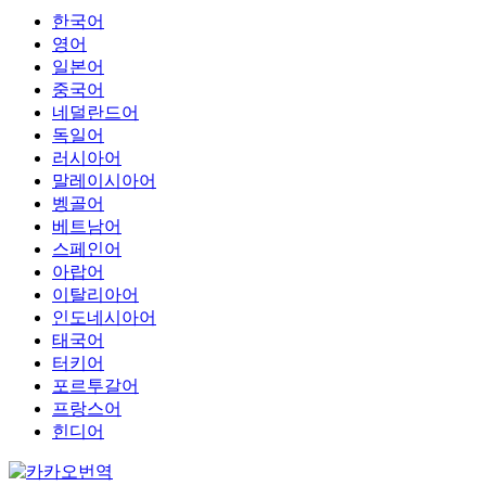
한국어
영어
일본어
중국어
네덜란드어
독일어
러시아어
말레이시아어
벵골어
베트남어
스페인어
아랍어
이탈리아어
인도네시아어
태국어
터키어
포르투갈어
프랑스어
힌디어