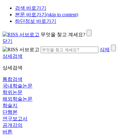
검색 바로가기
본문 바로가기(skip to content)
하단정보 바로가기
무엇을 찾고 계세요?
닫기
삭제
상세검색
상세검색
통합검색
국내학술논문
학위논문
해외학술논문
학술지
단행본
연구보고서
공개강의
버튼