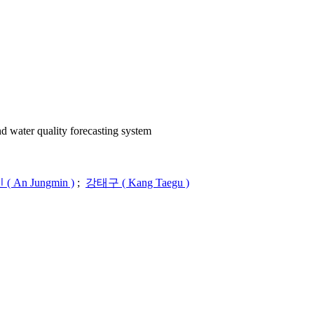
r quality forecasting system
 An Jungmin )
;
강태구 ( Kang Taegu )