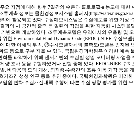
수계 주요 지점에 대해 향후 7일간의 수온과 클로로필-a 농도에 대
 정보는 물환경정보시스템 홈페지(http://water.nier.go.k
리에 활용되고 있다. 수질예보시스템은 수질예보를 위한 기상·수질
결과의 시·공간적 출력 등 일련의 작업을 위한 자동화 시스템을말하
m)을 기반으로 개발하였다. 조류예측모델은 유역에서의 유출량 및 오염 부하를 모의
Environmental Fluid Dynamic Code (EFDC)-NI
 대한 이해의 부족, ②수치모델자체의 불확도(모델은 인지된 인
확도 등으로 구분 지을 수 있다. 국립환경과학원은 이러한 예측 
변화를 파악하기 위해 센서기반의 수심별 정밀 모니터링 사업을 수
체량 조사 등을 수행하였거나 진행 중에 있다. EFDC-NIER 수
개발, 바람응력 모의 개선, 퇴적층-수층간의 조류 이동 기작 등을 
초기조건 생성 연구 등을 추진 중이다. 국립환경과학원은 이러한
오염원 변화·수질개선대책 수행에 따른 수질 영향 평가를 위한 모