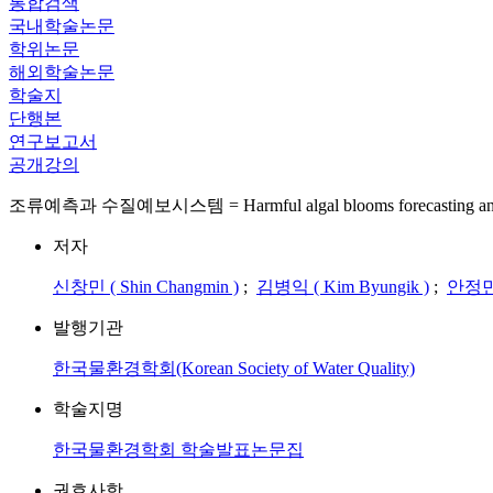
통합검색
국내학술논문
학위논문
해외학술논문
학술지
단행본
연구보고서
공개강의
조류예측과 수질예보시스템 = Harmful algal blooms forecasting and wate
저자
신창민 ( Shin Changmin )
;
김병익 ( Kim Byungik )
;
안정민 (
발행기관
한국물환경학회(Korean Society of Water Quality)
학술지명
한국물환경학회 학술발표논문집
권호사항