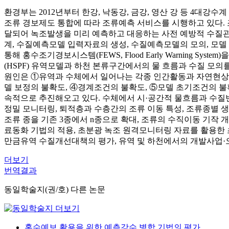
환경부는 2012년부터 한강, 낙동강, 금강, 영산 강 등 4대강
조류 경보제도 통합에 따라 조류예측 서비스를 시행하고 있다. 조류예측
달되어 녹조발생을 미리 예측하고 대응하는 사전 예방적 수질관
계, 수질예측모델 입력자료의 생성, 수질예측모델의 모의, 모델 
통해 홍수조기경보시스템(FEWS, Flood Early Warning Syste
(HSPF) 유역모델과 하천 본류구간에서의 물 흐름과 수질 모의를 위한 
원인은 ①유역과 수체에서 일어나는 각종 인간활동과 자연현상에
델 보정의 불확도, ④경계조건의 불확도, ⑤모델 초기조건의 불
속적으로 추진해오고 있다. 수체에서 시·공간적 물흐름과 수질
정밀 모니터링, 퇴적층과 수층간의 조류 이동 특성, 조류종별 생
조류 종을 기존 3종에서 n종으로 확대, 조류의 수직이동 기작 
료동화 기법의 적용, 초분광 녹조 원격모니터링 자료를 활용한 
만금유역 수질개선대책의 평가, 유역 및 하천에서의 개발사업·
더보기
번역결과
동일학술지(권/호) 다른 논문
홍수예보 활용을 위한 예측강수 병합 기법의 평가