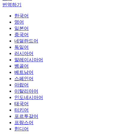
번역하기
한국어
영어
일본어
중국어
네덜란드어
독일어
러시아어
말레이시아어
벵골어
베트남어
스페인어
아랍어
이탈리아어
인도네시아어
태국어
터키어
포르투갈어
프랑스어
힌디어