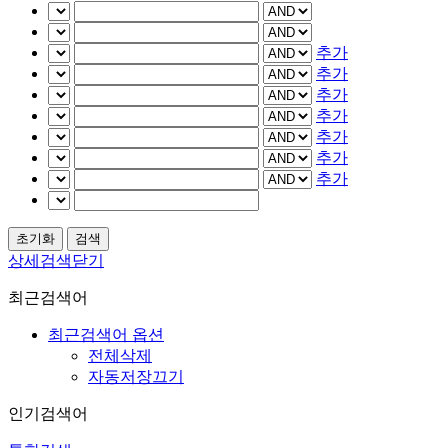
추가
추가
추가
추가
추가
추가
추가
상세검색닫기
최근검색어
최근검색어 옵션
전체삭제
자동저장끄기
인기검색어