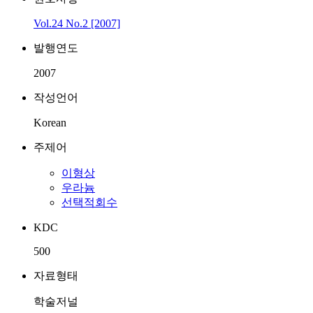
Vol.24 No.2 [2007]
발행연도
2007
작성언어
Korean
주제어
이형상
우라늄
선택적회수
KDC
500
자료형태
학술저널