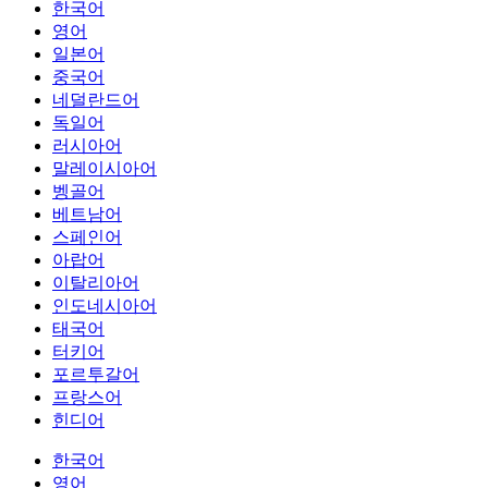
한국어
영어
일본어
중국어
네덜란드어
독일어
러시아어
말레이시아어
벵골어
베트남어
스페인어
아랍어
이탈리아어
인도네시아어
태국어
터키어
포르투갈어
프랑스어
힌디어
한국어
영어