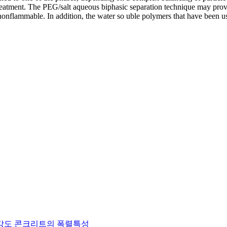
treatment. The PEG/salt aqueous biphasic separation technique may prov
 nonflammable. In addition, the water so uble polymers that have been u
강도 콘크리트의 폭렬특성