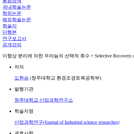
통합검색
국내학술논문
학위논문
해외학술논문
학술지
단행본
연구보고서
공개강의
이형상 분리에 의한 우라늄의 선택적 회수 = Selective Recovery of Urani
저자
도현승
(청주대학교 환경조경토목공학부)
발행기관
청주대학교 산업과학연구소
학술지명
산업과학연구(Journal of Industrial science researches)
권호사항