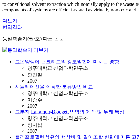
to convtltional solvent extraction which nomially apply to the waste 
components of systems are efficient as well as virtually nontoxic and
더보기
번역결과
동일학술지(권/호) 다른 논문
고온양생이 콘크리트의 강도발현에 미치는 영향
청주대학교 산업과학연구소
한민철
2007
시뮬레이션을 이용한 분류방법 비교
청주대학교 산업과학연구소
이승주
2007
고분자 Langmuir-Blodgett 박막의 제작 및 두께 특성
청주대학교 산업과학연구소
정치섭
2007
폴리프로필렌섬유의 형상비 및 길이조합 변화에 따른 고