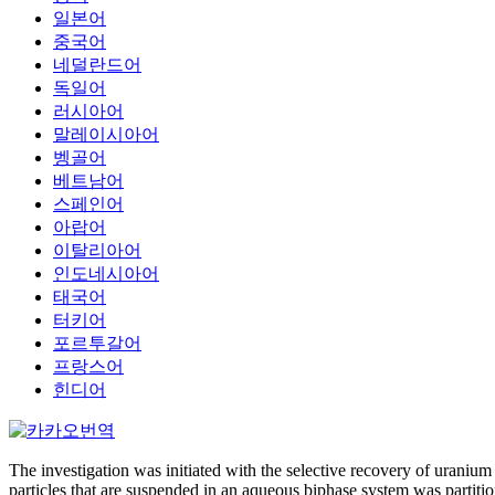
일본어
중국어
네덜란드어
독일어
러시아어
말레이시아어
벵골어
베트남어
스페인어
아랍어
이탈리아어
인도네시아어
태국어
터키어
포르투갈어
프랑스어
힌디어
The investigation was initiated with the selective recovery of urani
particles that are suspended in an aqueous biphase system was partiti