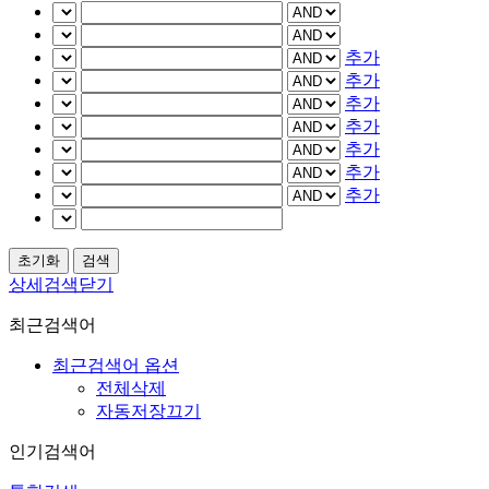
추가
추가
추가
추가
추가
추가
추가
상세검색닫기
최근검색어
최근검색어 옵션
전체삭제
자동저장끄기
인기검색어