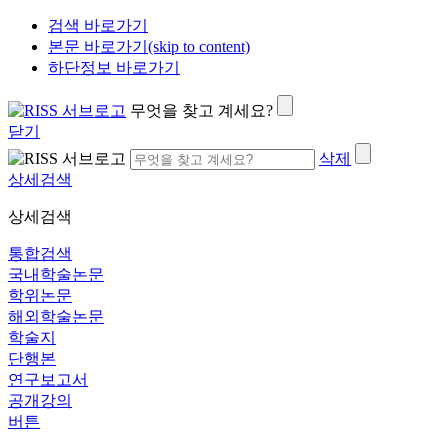
검색 바로가기
본문 바로가기(skip to content)
하단정보 바로가기
무엇을 찾고 계세요?
닫기
삭제
상세검색
상세검색
통합검색
국내학술논문
학위논문
해외학술논문
학술지
단행본
연구보고서
공개강의
버튼