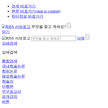
검색 바로가기
본문 바로가기(skip to content)
하단정보 바로가기
무엇을 찾고 계세요?
닫기
삭제
상세검색
상세검색
통합검색
국내학술논문
학위논문
해외학술논문
학술지
단행본
연구보고서
공개강의
버튼