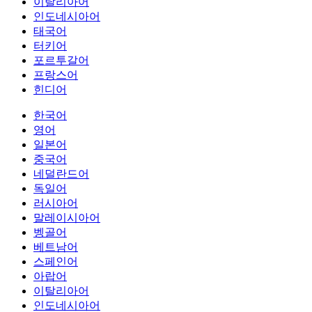
이탈리아어
인도네시아어
태국어
터키어
포르투갈어
프랑스어
힌디어
한국어
영어
일본어
중국어
네덜란드어
독일어
러시아어
말레이시아어
벵골어
베트남어
스페인어
아랍어
이탈리아어
인도네시아어