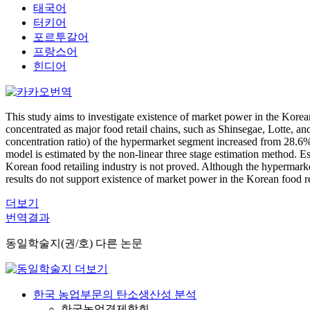
태국어
터키어
포르투갈어
프랑스어
힌디어
This study aims to investigate existence of market power in the Kore
concentrated as major food retail chains, such as Shinsegae, Lotte, a
concentration ratio) of the hypermarket segment increased from 28.6% 
model is estimated by the non-linear three stage estimation method. Es
Korean food retailing industry is not proved. Although the hypermarket 
results do not support existence of market power in the Korean food re
더보기
번역결과
동일학술지(권/호) 다른 논문
한국 농업부문의 탄소생산성 분석
한국농업경제학회