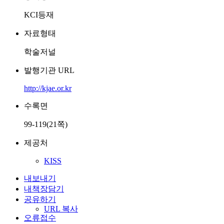
KCI등재
자료형태
학술저널
발행기관 URL
http://kjae.or.kr
수록면
99-119(21쪽)
제공처
KISS
내보내기
내책장담기
공유하기
URL 복사
오류접수