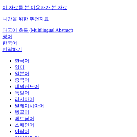
이 자료를 본 이용자가 본 자료
나만을 위한 추천자료
다국어 초록 (Multilingual Abstract)
영어
한국어
번역하기
한국어
영어
일본어
중국어
네덜란드어
독일어
러시아어
말레이시아어
벵골어
베트남어
스페인어
아랍어