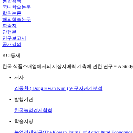
통합검색
국내학술논문
학위논문
해외학술논문
학술지
단행본
연구보고서
공개강의
KCI등재
한국 식품소매업에서의 시장지배력 계측에 관한 연구 = A Study on Estimation 
저자
김동환 ( Dong Hwan Kim )
연구자관계분석
발행기관
한국농업경제학회
학술지명
농업경제연구(The Korean Journal of Agricultural Economics