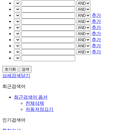
추가
추가
추가
추가
추가
추가
추가
상세검색닫기
최근검색어
최근검색어 옵션
전체삭제
자동저장끄기
인기검색어