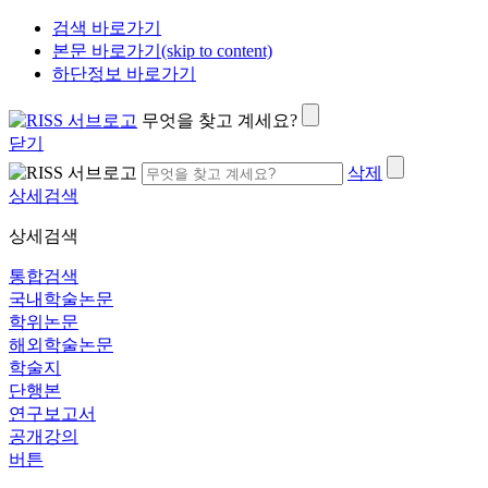
검색 바로가기
본문 바로가기(skip to content)
하단정보 바로가기
무엇을 찾고 계세요?
닫기
삭제
상세검색
상세검색
통합검색
국내학술논문
학위논문
해외학술논문
학술지
단행본
연구보고서
공개강의
버튼