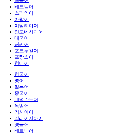
벵골어
베트남어
스페인어
아랍어
이탈리아어
인도네시아어
태국어
터키어
포르투갈어
프랑스어
힌디어
한국어
영어
일본어
중국어
네덜란드어
독일어
러시아어
말레이시아어
벵골어
베트남어