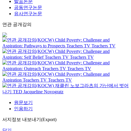
발표논문
공동연구논문
유사연구논문
연관 공개강의
Child Poverty: Challenge and
Aspiration: Pathways to Prospects
Teachers TV
Teachers TV
Child Poverty: Challenge and
Aspiration: Self Belief
Teachers TV
Teachers TV
Child Poverty: Challenge and
Aspiration: Outreach
Teachers TV
Teachers TV
Child Poverty: Challenge and
Aspiration
Teachers TV
Teachers TV
재클린 노보그라츠의 가난에서 벗어
나기
TED
Jacqueline Novogratz
원문보기
인용하기
서지정보 내보내기(Export)
닫기