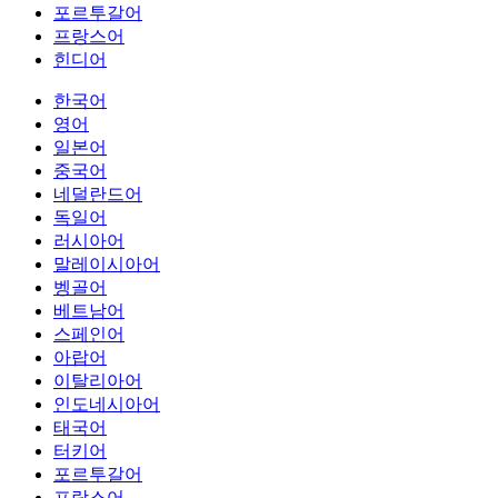
포르투갈어
프랑스어
힌디어
한국어
영어
일본어
중국어
네덜란드어
독일어
러시아어
말레이시아어
벵골어
베트남어
스페인어
아랍어
이탈리아어
인도네시아어
태국어
터키어
포르투갈어
프랑스어