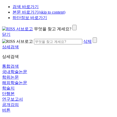
검색 바로가기
본문 바로가기(skip to content)
하단정보 바로가기
무엇을 찾고 계세요?
닫기
삭제
상세검색
상세검색
통합검색
국내학술논문
학위논문
해외학술논문
학술지
단행본
연구보고서
공개강의
버튼