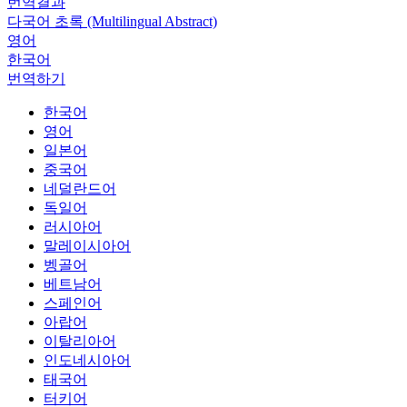
번역결과
다국어 초록 (Multilingual Abstract)
영어
한국어
번역하기
한국어
영어
일본어
중국어
네덜란드어
독일어
러시아어
말레이시아어
벵골어
베트남어
스페인어
아랍어
이탈리아어
인도네시아어
태국어
터키어