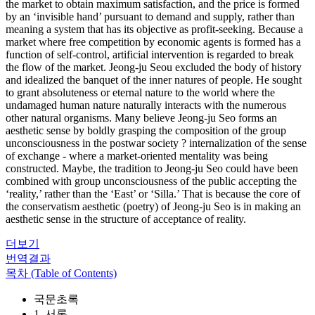
the market to obtain maximum satisfaction, and the price is formed
by an ‘invisible hand’ pursuant to demand and supply, rather than
meaning a system that has its objective as profit-seeking. Because a
market where free competition by economic agents is formed has a
function of self-control, artificial intervention is regarded to break
the flow of the market. Jeong-ju Seou excluded the body of history
and idealized the banquet of the inner natures of people. He sought
to grant absoluteness or eternal nature to the world where the
undamaged human nature naturally interacts with the numerous
other natural organisms. Many believe Jeong-ju Seo forms an
aesthetic sense by boldly grasping the composition of the group
unconsciousness in the postwar society ? internalization of the sense
of exchange - where a market-oriented mentality was being
constructed. Maybe, the tradition to Jeong-ju Seo could have been
combined with group unconsciousness of the public accepting the
‘reality,’ rather than the ‘East’ or ‘Silla.’ That is because the core of
the conservatism aesthetic (poetry) of Jeong-ju Seo is in making an
aesthetic sense in the structure of acceptance of reality.
더보기
번역결과
목차 (Table of Contents)
국문초록
1. 서론