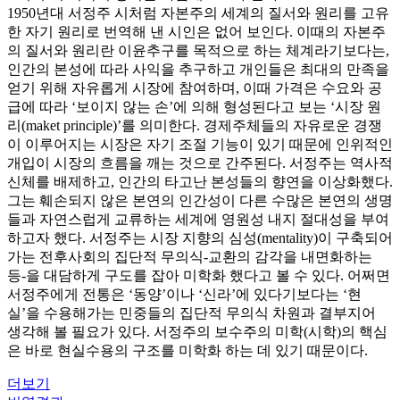
1950년대 서정주 시처럼 자본주의 세계의 질서와 원리를 고유
한 자기 원리로 번역해 낸 시인은 없어 보인다. 이때의 자본주
의 질서와 원리란 이윤추구를 목적으로 하는 체계라기보다는,
인간의 본성에 따라 사익을 추구하고 개인들은 최대의 만족을
얻기 위해 자유롭게 시장에 참여하며, 이때 가격은 수요와 공
급에 따라 ‘보이지 않는 손’에 의해 형성된다고 보는 ‘시장 원
리(maket principle)’를 의미한다. 경제주체들의 자유로운 경쟁
이 이루어지는 시장은 자기 조절 기능이 있기 때문에 인위적인
개입이 시장의 흐름을 깨는 것으로 간주된다. 서정주는 역사적
신체를 배제하고, 인간의 타고난 본성들의 향연을 이상화했다.
그는 훼손되지 않은 본연의 인간성이 다른 수많은 본연의 생명
들과 자연스럽게 교류하는 세계에 영원성 내지 절대성을 부여
하고자 했다. 서정주는 시장 지향의 심성(mentality)이 구축되어
가는 전후사회의 집단적 무의식-교환의 감각을 내면화하는
등-을 대담하게 구도를 잡아 미학화 했다고 볼 수 있다. 어쩌면
서정주에게 전통은 ‘동양’이나 ‘신라’에 있다기보다는 ‘현
실’을 수용해가는 민중들의 집단적 무의식 차원과 결부지어
생각해 볼 필요가 있다. 서정주의 보수주의 미학(시학)의 핵심
은 바로 현실수용의 구조를 미학화 하는 데 있기 때문이다.
더보기