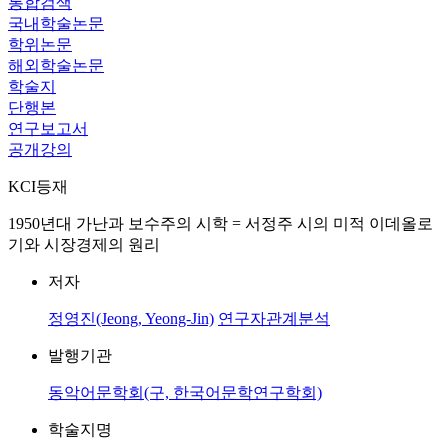
통합검색
국내학술논문
학위논문
해외학술논문
학술지
단행본
연구보고서
공개강의
KCI등재
1950년대 가난과 보수주의 시학 = 서정주 시의 미적 이데올로
기와 시장경제의 원리
저자
정영진(Jeong, Yeong-Jin)
연구자관계분석
발행기관
동악어문학회(구, 한국어문학연구학회)
학술지명