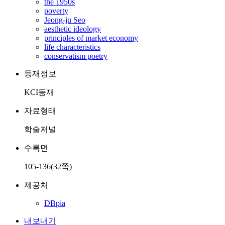
the 1950s
poverty
Jeong-ju Seo
aesthetic ideology
principles of market economy
life characteristics
conservatism poetry
등재정보
KCI등재
자료형태
학술저널
수록면
105-136(32쪽)
제공처
DBpia
내보내기