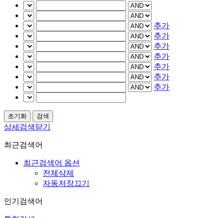
추가
추가
추가
추가
추가
추가
추가
상세검색닫기
최근검색어
최근검색어 옵션
전체삭제
자동저장끄기
인기검색어