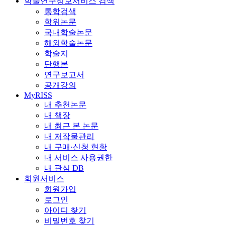
학술연구정보서비스 검색
통합검색
학위논문
국내학술논문
해외학술논문
학술지
단행본
연구보고서
공개강의
MyRISS
내 추천논문
내 책장
내 최근 본 논문
내 저작물관리
내 구매·신청 현황
내 서비스 사용권한
내 관심 DB
회원서비스
회원가입
로그인
아이디 찾기
비밀번호 찾기