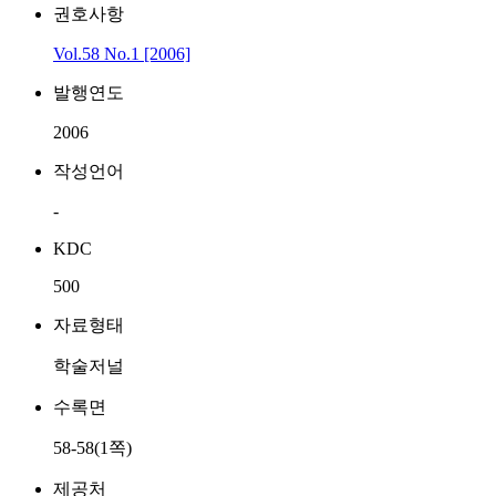
권호사항
Vol.58 No.1 [2006]
발행연도
2006
작성언어
-
KDC
500
자료형태
학술저널
수록면
58-58(1쪽)
제공처