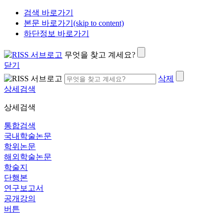
검색 바로가기
본문 바로가기(skip to content)
하단정보 바로가기
무엇을 찾고 계세요?
닫기
삭제
상세검색
상세검색
통합검색
국내학술논문
학위논문
해외학술논문
학술지
단행본
연구보고서
공개강의
버튼