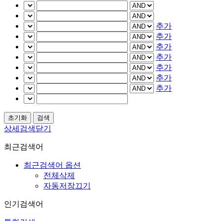
추가
추가
추가
추가
추가
추가
추가
상세검색닫기
최근검색어
최근검색어 옵션
전체삭제
자동저장끄기
인기검색어