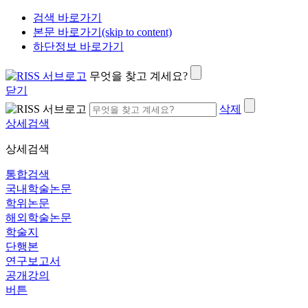
검색 바로가기
본문 바로가기(skip to content)
하단정보 바로가기
무엇을 찾고 계세요?
닫기
삭제
상세검색
상세검색
통합검색
국내학술논문
학위논문
해외학술논문
학술지
단행본
연구보고서
공개강의
버튼