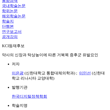
통합검색
국내학술논문
학위논문
해외학술논문
학술지
단행본
연구보고서
공개강의
KCI등재후보
약사의 신장과 탁상높이에 따른 거북목 증후군 유발요인
저자
이은광
(신한대학교 통합대체의학과) ;
이민선
(신한대
학교 리나시타 교양대학)
발행기관
한국디지털정책학회
학술지명