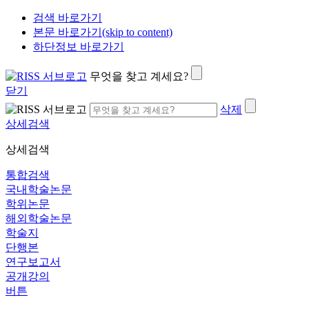
검색 바로가기
본문 바로가기(skip to content)
하단정보 바로가기
무엇을 찾고 계세요?
닫기
삭제
상세검색
상세검색
통합검색
국내학술논문
학위논문
해외학술논문
학술지
단행본
연구보고서
공개강의
버튼