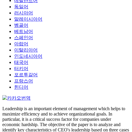
네덜란드어
독일어
러시아어
말레이시아어
벵골어
베트남어
스페인어
아랍어
이탈리아어
인도네시아어
태국어
터키어
포르투갈어
프랑스어
힌디어
Leadership is an important element of management which helps to
maximize efficiency and to achieve organizational goals. In
particular, it is a critical success factor for companies under
economic hardship. The objective of the paper is to analyze and
identify key characteristics of CEO's leadership based on three cases