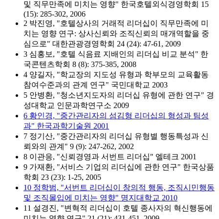
및 직무만족에 미치는 영향" 한국호텔외식경영학회 15
(15): 285-302, 2006
2 박진영, "호텔상사의 거래적 리더십이 직무만족에 미
치는 영향 연구: 상사신뢰와 조직신뢰의 매개역할을 중
심으로" 대한관광경영학회 24 (24): 47-61, 2009
3 심홍보, "호텔 식음료 지배인의 리더십 비교 분석" 한
국콘텐츠학회 8 (8): 375-385, 2008
4 양길자, "학교장의 지도성 유형과 학부모의 교육활동
참여수준과의 관계 연구" 국민대학교 2003
5 안병환, "청소년지도자의 리더십 유형에 관한 연구" 경
성대학교 인문과학연구소 2009
6 황인경, "중간관리자의 섬김형 리더십의 형성과 팀성
과" 한국과학기술원 2001
7 정기산, "중간관리자의 리더십 유형별 행동특성과 신
뢰와의 관계" 9 (9): 247-262, 2002
8 이관응, "신뢰경영과 서번트 리더십" 엘테크 2001
9 가재환, "서비스 기업의 리더십에 관한 연구" 한국상품
학회 23 (23): 1-25, 2005
10 정학범, "서번트 리더십이 창의적 행동, 조직시민행동
및 조직몰입에 미치는 영향" 명지대학교 2010
11 설경진, "변혁적 리더십이 호텔 종사자의 혁신행동에
미치는 영향 연구" 21 (21): 431-451, 2009