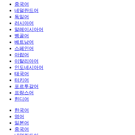
중국어
네덜란드어
독일어
러시아어
말레이시아어
벵골어
베트남어
스페인어
아랍어
이탈리아어
인도네시아어
태국어
터키어
포르투갈어
프랑스어
힌디어
한국어
영어
일본어
중국어