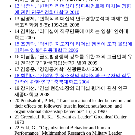
12 박종식, "변혁적 리더십이 임파워먼트에 미치는 영향
에 관한 연구" 경희대학교 2010
13 임영제, "변혁적 리더십의 연구경향분석과 과제" 한
국조직학회 5 (5): 199-228, 2008
14 김휘섭, "리더십이 직무만족에 미치는 영향" 인하대
학교 2005
15 조영탁, "럭비팀 지도자의 리더십 행동이 조직 몰입에
미치는 영향" 관동대학교 2006
16 이남철, "글로벌경쟁력 강화를 위한 해외 고급인력 유
치 전략연구" 한국직업능력개발원 2009
17 김홍준, "경영통계학" 신광문화사 2008
18 최현배, "건설업 현장소장의 리더십과 근로자의 직무
만족에 관한 연구" 충북대학교 2004
19 강지선, "건설 현장소장의 리더십 평가에 관한 연구"
세종대학교 2008
20 Poadsakoff, P. M., "Transformational leader behaviors and
their effects on followers' trust in leader, satisfaction, and
organizational citizenship behaviors" 1 (1): 1990
21 Greenleaf, R. K., "Servant as Leader" Greenleaf Center
1970
22 Yukl, G., "Organizational Behavior and human
Performance" Multimethod Research on Military Leader