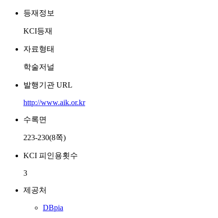
등재정보
KCI등재
자료형태
학술저널
발행기관 URL
http://www.aik.or.kr
수록면
223-230(8쪽)
KCI 피인용횟수
3
제공처
DBpia