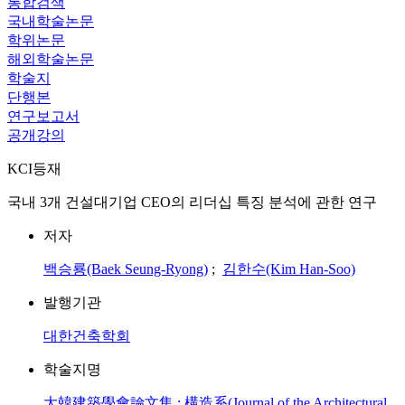
통합검색
국내학술논문
학위논문
해외학술논문
학술지
단행본
연구보고서
공개강의
KCI등재
국내 3개 건설대기업 CEO의 리더십 특징 분석에 관한 연구
저자
백승룡(Baek Seung-Ryong)
;
김한수(Kim Han-Soo)
발행기관
대한건축학회
학술지명
大韓建築學會論文集 : 構造系(Journal of the Architectural