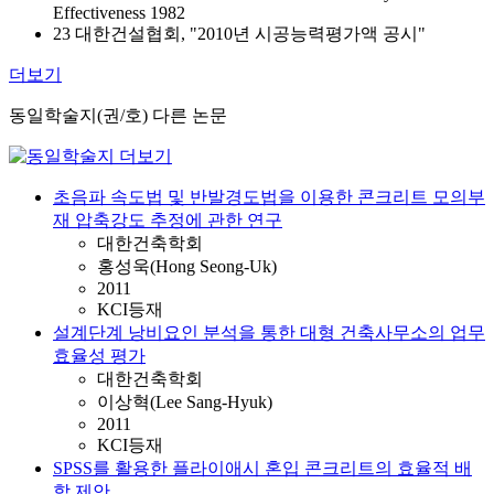
Effectiveness 1982
23 대한건설협회, "2010년 시공능력평가액 공시"
더보기
동일학술지(권/호) 다른 논문
초음파 속도법 및 반발경도법을 이용한 콘크리트 모의부
재 압축강도 추정에 관한 연구
대한건축학회
홍성욱(Hong Seong-Uk)
2011
KCI등재
설계단계 낭비요인 분석을 통한 대형 건축사무소의 업무
효율성 평가
대한건축학회
이상혁(Lee Sang-Hyuk)
2011
KCI등재
SPSS를 활용한 플라이애시 혼입 콘크리트의 효율적 배
합 제안