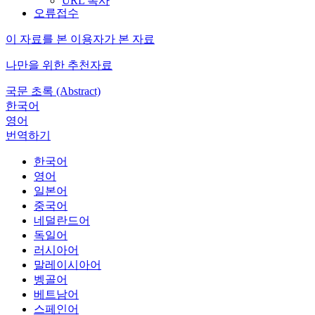
URL 복사
오류접수
이 자료를 본 이용자가 본 자료
나만을 위한 추천자료
국문 초록 (Abstract)
한국어
영어
번역하기
한국어
영어
일본어
중국어
네덜란드어
독일어
러시아어
말레이시아어
벵골어
베트남어
스페인어