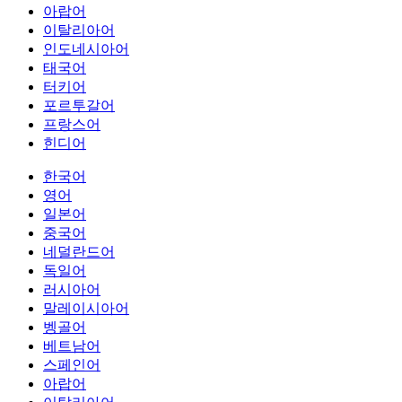
아랍어
이탈리아어
인도네시아어
태국어
터키어
포르투갈어
프랑스어
힌디어
한국어
영어
일본어
중국어
네덜란드어
독일어
러시아어
말레이시아어
벵골어
베트남어
스페인어
아랍어