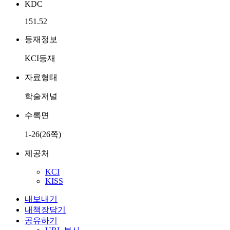
KDC
151.52
등재정보
KCI등재
자료형태
학술저널
수록면
1-26(26쪽)
제공처
KCI
KISS
내보내기
내책장담기
공유하기