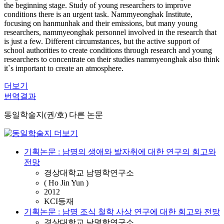
the beginning stage. Study of young researchers to improve
conditions there is an urgent task. Nammyeonghak Institute,
focusing on hanmunhak and their emissions, but many young
researchers, nammyeonghak personnel involved in the research that
is just a few. Different circumstances, but the active support of
school authorities to create conditions through research and young
researchers to concentrate on their studies nammyeonghak also think
it`s important to create an atmosphere.
더보기
번역결과
동일학술지(권/호) 다른 논문
기획논문 : 남명의 생애와 발자취에 대한 연구의 회고와
전망
경상대학교 남명학연구소
( Ho Jin Yun )
2012
KCI등재
기획논문 : 남명 조식 철학 사상 연구에 대한 회고와 전망
경상대학교 남명학연구소