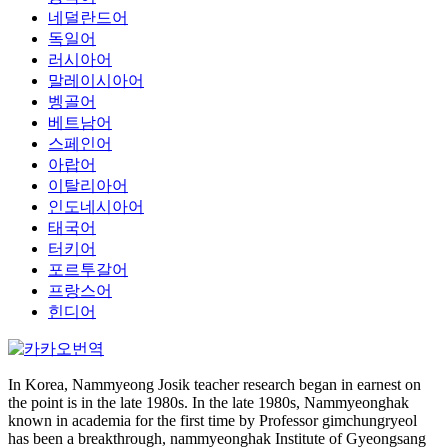
네덜란드어
독일어
러시아어
말레이시아어
벵골어
베트남어
스페인어
아랍어
이탈리아어
인도네시아어
태국어
터키어
포르투갈어
프랑스어
힌디어
In Korea, Nammyeong Josik teacher research began in earnest on
the point is in the late 1980s. In the late 1980s, Nammyeonghak
known in academia for the first time by Professor gimchungryeol
has been a breakthrough, nammyeonghak Institute of Gyeongsang