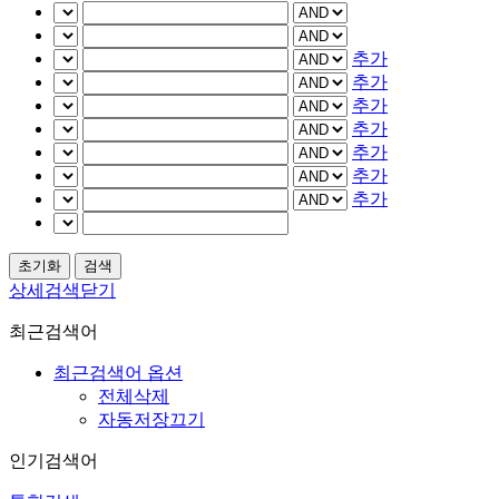
추가
추가
추가
추가
추가
추가
추가
상세검색닫기
최근검색어
최근검색어 옵션
전체삭제
자동저장끄기
인기검색어