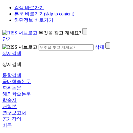
검색 바로가기
본문 바로가기(skip to content)
하단정보 바로가기
무엇을 찾고 계세요?
닫기
삭제
상세검색
상세검색
통합검색
국내학술논문
학위논문
해외학술논문
학술지
단행본
연구보고서
공개강의
버튼