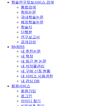
학술연구정보서비스 검색
통합검색
학위논문
국내학술논문
해외학술논문
학술지
단행본
연구보고서
공개강의
MyRISS
내 추천논문
내 책장
내 최근 본 논문
내 저작물관리
내 구매·신청 현황
내 서비스 사용권한
내 관심 DB
회원서비스
회원가입
로그인
아이디 찾기
비밀번호 찾기