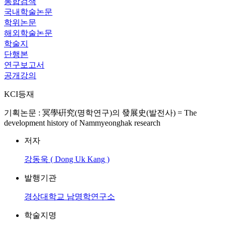
통합검색
국내학술논문
학위논문
해외학술논문
학술지
단행본
연구보고서
공개강의
KCI등재
기획논문 : 冥學硏究(명학연구)의 發展史(발전사) = The
development history of Nammyeonghak research
저자
강동욱 ( Dong Uk Kang )
발행기관
경상대학교 남명학연구소
학술지명