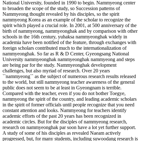
National University, founded in 1990 to begin. Nammyeong center
to broaden the scope of the study, so Succession patterns of
Nammyeong thought revealed by his disciples, so the spirit
nammyeong Korea as an example of the scholar to recognize the
spirit which played a crucial role. In 2001, at 500 anniversary of the
birth of nammyeong, nammyeonghak and by comparison with other
schools in the 16th century, yuhaksa nammyeonghak widely in
academia have been notified of the feature, through exchanges with
foreign scholars contributed much to the internationalization of
nammyeonghak. So far as R & D Center, Gyeongsang National
University nammyeonghak nammyeonghak nammyeong and steps
are being par for the study. Nammyeonghak development
challenges, but also myriad of research. Over 20 years
``nammyeong`` as the subject of numerous research results released
to the world, but still nammyeong teacher awareness of the general
public does not seem to be at least in Gyeongnam is terrible.
Compared with the teacher, even if you do not bother Toegye,
nammyeong the spirit of the country, and leading academic scholars
in the spirit of former officials until people recognize that you need
constant attention and looks. Nammyeong for teachers identify
academic efforts of the past 20 years has been recognized in
academic circles. But for the disciples of nammyeong research,
research on nammyeonghak par soon have a lot yet further support.
A study of some of his disciples as revealed Naeam actively
progressed, but, for many students, including suwoodang research is