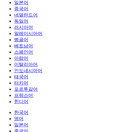
일본어
중국어
네덜란드어
독일어
러시아어
말레이시아어
벵골어
베트남어
스페인어
아랍어
이탈리아어
인도네시아어
태국어
터키어
포르투갈어
프랑스어
힌디어
한국어
영어
일본어
중국어