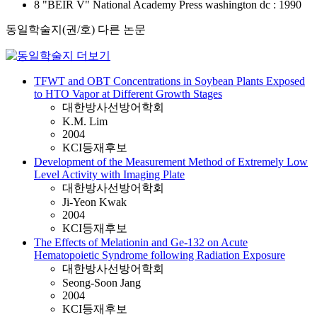
8 "BEIR V" National Academy Press washington dc : 1990
동일학술지(권/호) 다른 논문
TFWT and OBT Concentrations in Soybean Plants Exposed
to HTO Vapor at Different Growth Stages
대한방사선방어학회
K.M. Lim
2004
KCI등재후보
Development of the Measurement Method of Extremely Low
Level Activity with Imaging Plate
대한방사선방어학회
Ji-Yeon Kwak
2004
KCI등재후보
The Effects of Melationin and Ge-132 on Acute
Hematopoietic Syndrome following Radiation Exposure
대한방사선방어학회
Seong-Soon Jang
2004
KCI등재후보