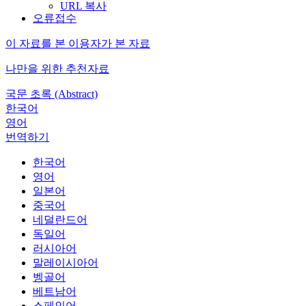
URL 복사
오류접수
이 자료를 본 이용자가 본 자료
나만을 위한 추천자료
국문 초록 (Abstract)
한국어
영어
번역하기
한국어
영어
일본어
중국어
네덜란드어
독일어
러시아어
말레이시아어
벵골어
베트남어
스페인어