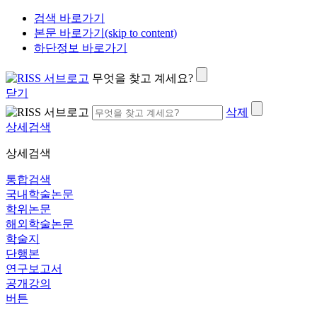
검색 바로가기
본문 바로가기(skip to content)
하단정보 바로가기
무엇을 찾고 계세요?
닫기
삭제
상세검색
상세검색
통합검색
국내학술논문
학위논문
해외학술논문
학술지
단행본
연구보고서
공개강의
버튼