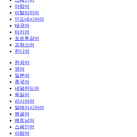
아랍어
이탈리아어
인도네시아어
태국어
터키어
포르투갈어
프랑스어
힌디어
한국어
영어
일본어
중국어
네덜란드어
독일어
러시아어
말레이시아어
벵골어
베트남어
스페인어
아랍어