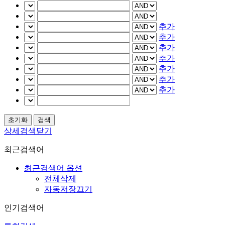
추가
추가
추가
추가
추가
추가
추가
상세검색닫기
최근검색어
최근검색어 옵션
전체삭제
자동저장끄기
인기검색어