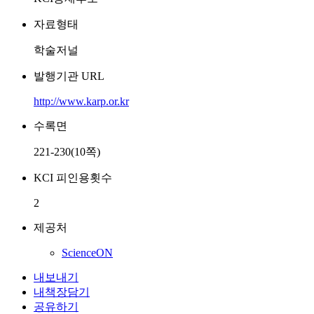
자료형태
학술저널
발행기관 URL
http://www.karp.or.kr
수록면
221-230(10쪽)
KCI 피인용횟수
2
제공처
ScienceON
내보내기
내책장담기
공유하기