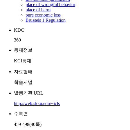
place of wrongful behavior
place of harm
pure economic loss
Brussels 1 Regulation
KDC
360
등재정보
KCI등재
자료형태
학술저널
발행기관 URL
http://web.skku.edu/~icls
수록면
459-498(40쪽)