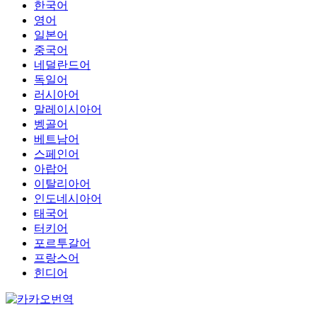
한국어
영어
일본어
중국어
네덜란드어
독일어
러시아어
말레이시아어
벵골어
베트남어
스페인어
아랍어
이탈리아어
인도네시아어
태국어
터키어
포르투갈어
프랑스어
힌디어