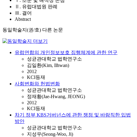
Ⅰ. 조문 및 해석상 논점
Ⅱ. 유럽대법원 판례
Ⅲ. 결어
Abstract
동일학술지(권/호) 다른 논문
유럽연합의 개인정보보호 집행체계에 관한 연구
성균관대학교 법학연구소
김일환(Kim, Ilhwan)
2012
KCI등재
사회변화와 헌법변화
성균관대학교 법학연구소
정재황(Jae-Hwang, JEONG)
2012
KCI등재
차기 정부 KBS거버넌스에 관한 쟁점 및 바람직한 입법
방안
성균관대학교 법학연구소
지성우(Seong-Woo, Ji)