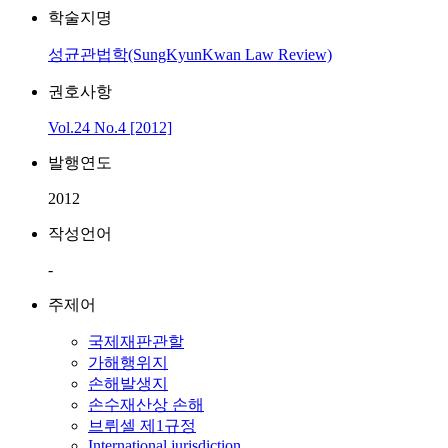
학술지명
성균관법학(SungKyunKwan Law Review)
권호사항
Vol.24 No.4 [2012]
발행연도
2012
작성언어
-
주제어
국제재판관할
가해행위지
손해발생지
손수재산상 손해
브뤼셀 제1규정
International jurisdiction