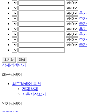
추가
추가
추가
추가
추가
추가
추가
상세검색닫기
최근검색어
최근검색어 옵션
전체삭제
자동저장끄기
인기검색어