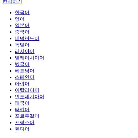
번역하기
한국어
영어
일본어
중국어
네덜란드어
독일어
러시아어
말레이시아어
벵골어
베트남어
스페인어
아랍어
이탈리아어
인도네시아어
태국어
터키어
포르투갈어
프랑스어
힌디어