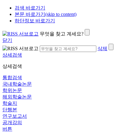
검색 바로가기
본문 바로가기(skip to content)
하단정보 바로가기
무엇을 찾고 계세요?
닫기
삭제
상세검색
상세검색
통합검색
국내학술논문
학위논문
해외학술논문
학술지
단행본
연구보고서
공개강의
버튼