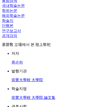
통합검색
국내학술논문
학위논문
해외학술논문
학술지
단행본
연구보고서
공개강의
基督敎 立場에서 본 祖上祭祀
저자
류순하
발행기관
崇實大學校 大學院
학술지명
崇實大學校 大學院 論文集
권호사항