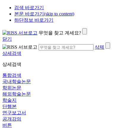
검색 바로가기
본문 바로가기(skip to content)
하단정보 바로가기
무엇을 찾고 계세요?
닫기
삭제
상세검색
상세검색
통합검색
국내학술논문
학위논문
해외학술논문
학술지
단행본
연구보고서
공개강의
버튼