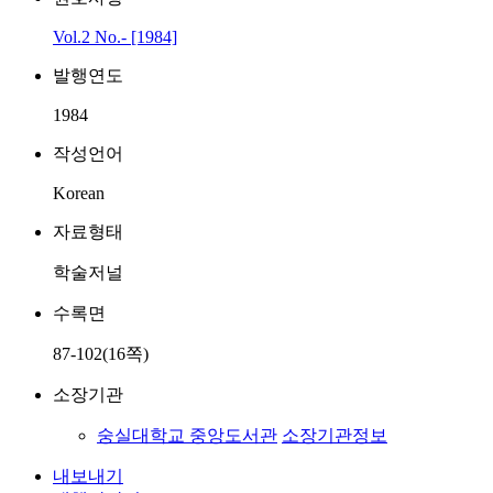
Vol.2 No.- [1984]
발행연도
1984
작성언어
Korean
자료형태
학술저널
수록면
87-102(16쪽)
소장기관
숭실대학교 중앙도서관
소장기관정보
내보내기