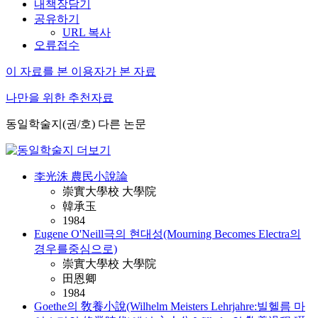
내책장담기
공유하기
URL 복사
오류접수
이 자료를 본 이용자가 본 자료
나만을 위한 추천자료
동일학술지(권/호) 다른 논문
李光洙 農民小說論
崇實大學校 大學院
韓承玉
1984
Eugene O'Neill극의 현대성(Mourning Becomes Electra의
경우를중심으로)
崇實大學校 大學院
田恩卿
1984
Goethe의 敎養小說(Wilhelm Meisters Lehrjahre:빌헬름 마