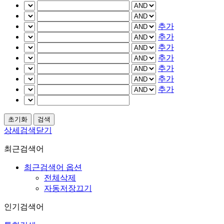
추가
추가
추가
추가
추가
추가
추가
상세검색닫기
최근검색어
최근검색어 옵션
전체삭제
자동저장끄기
인기검색어