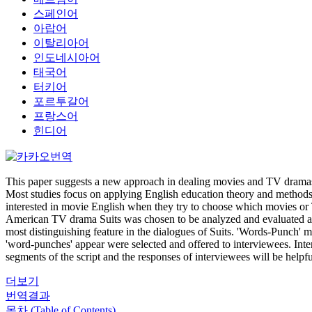
스페인어
아랍어
이탈리아어
인도네시아어
태국어
터키어
포르투갈어
프랑스어
힌디어
This paper suggests a new approach in dealing movies and TV dramas, 
Most studies focus on applying English education theory and methods 
interested in movie English when they try to choose which movies or 
American TV drama Suits was chosen to be analyzed and evaluated as a
most distinguishing feature in the dialogues of Suits. 'Words-Punch' 
'word-punches' appear were selected and offered to interviewees. Inter
segments of the script and the responses of interviewees will be helpf
더보기
번역결과
목차 (Table of Contents)