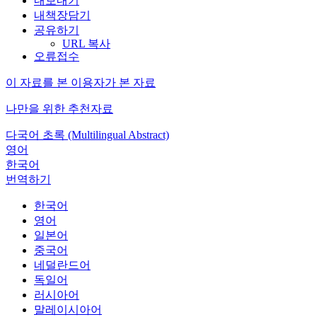
내보내기
내책장담기
공유하기
URL 복사
오류접수
이 자료를 본 이용자가 본 자료
나만을 위한 추천자료
다국어 초록 (Multilingual Abstract)
영어
한국어
번역하기
한국어
영어
일본어
중국어
네덜란드어
독일어
러시아어
말레이시아어