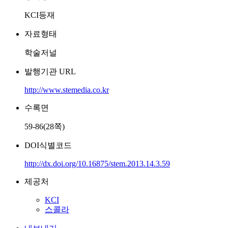
KCI등재
자료형태
학술저널
발행기관 URL
http://www.stemedia.co.kr
수록면
59-86(28쪽)
DOI식별코드
http://dx.doi.org/10.16875/stem.2013.14.3.59
제공처
KCI
스콜라