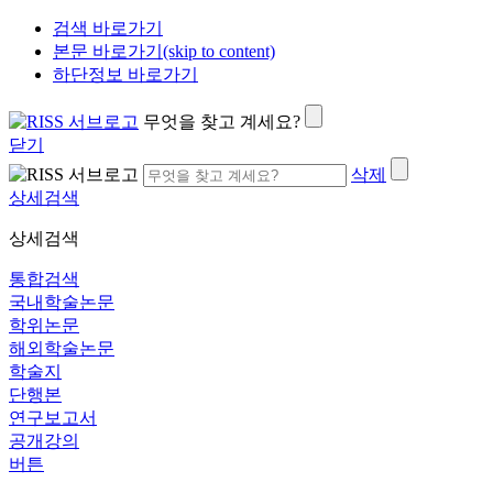
검색 바로가기
본문 바로가기(skip to content)
하단정보 바로가기
무엇을 찾고 계세요?
닫기
삭제
상세검색
상세검색
통합검색
국내학술논문
학위논문
해외학술논문
학술지
단행본
연구보고서
공개강의
버튼