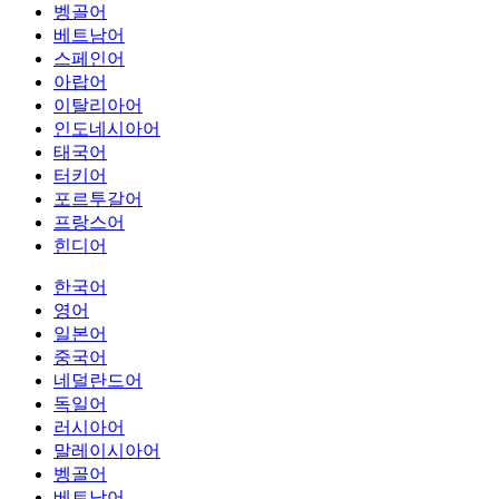
벵골어
베트남어
스페인어
아랍어
이탈리아어
인도네시아어
태국어
터키어
포르투갈어
프랑스어
힌디어
한국어
영어
일본어
중국어
네덜란드어
독일어
러시아어
말레이시아어
벵골어
베트남어