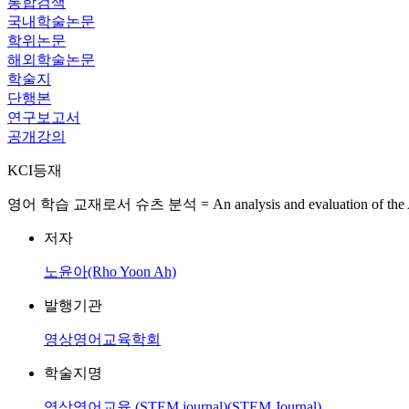
통합검색
국내학술논문
학위논문
해외학술논문
학술지
단행본
연구보고서
공개강의
KCI등재
영어 학습 교재로서 슈츠 분석 = An analysis and evaluation of the America
저자
노윤아(Rho Yoon Ah)
발행기관
영상영어교육학회
학술지명
영상영어교육 (STEM journal)(STEM Journal)