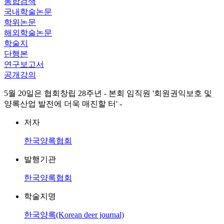
통합검색
국내학술논문
학위논문
해외학술논문
학술지
단행본
연구보고서
공개강의
5월 20일은 협회창립 28주년 - 본회 임직원 '회원권익보호 및
양록산업 발전에 더욱 매진할 터' -
저자
한국양록협회
발행기관
한국양록협회
학술지명
한국양록(Korean deer journal)