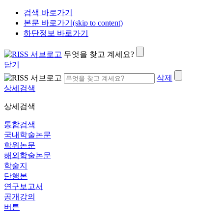
검색 바로가기
본문 바로가기(skip to content)
하단정보 바로가기
무엇을 찾고 계세요?
닫기
삭제
상세검색
상세검색
통합검색
국내학술논문
학위논문
해외학술논문
학술지
단행본
연구보고서
공개강의
버튼