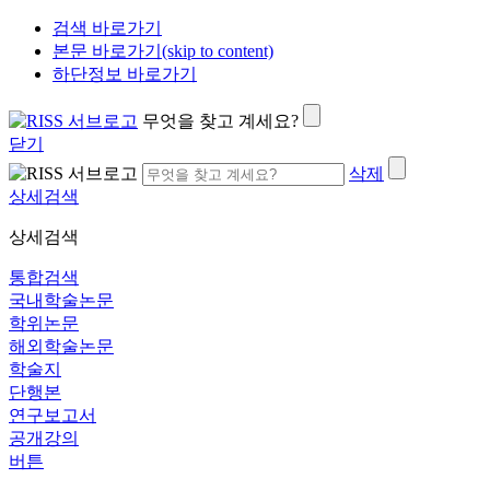
검색 바로가기
본문 바로가기(skip to content)
하단정보 바로가기
무엇을 찾고 계세요?
닫기
삭제
상세검색
상세검색
통합검색
국내학술논문
학위논문
해외학술논문
학술지
단행본
연구보고서
공개강의
버튼