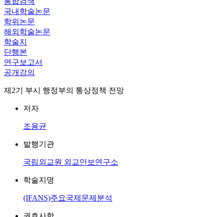
통합검색
국내학술논문
학위논문
해외학술논문
학술지
단행본
연구보고서
공개강의
제2기 부시 행정부의 통상정책 전망
저자
조용균
발행기관
국립외교원 외교안보연구소
학술지명
(IFANS)주요국제문제분석
권호사항