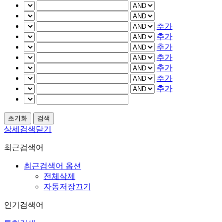
추가
추가
추가
추가
추가
추가
추가
상세검색닫기
최근검색어
최근검색어 옵션
전체삭제
자동저장끄기
인기검색어