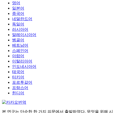
영어
일본어
중국어
네덜란드어
독일어
러시아어
말레이시아어
벵골어
베트남어
스페인어
아랍어
이탈리아어
인도네시아어
태국어
터키어
포르투갈어
프랑스어
힌디어
본 연구는 단순한 한 가지 의문에서 출발하였다. 무엇을 위해