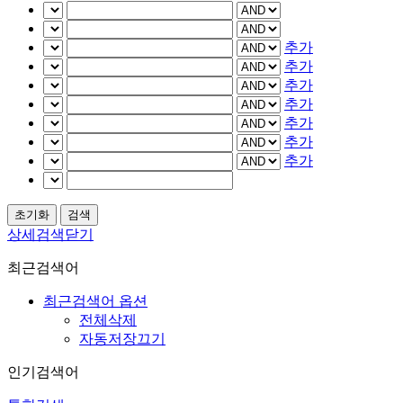
추가
추가
추가
추가
추가
추가
추가
상세검색닫기
최근검색어
최근검색어 옵션
전체삭제
자동저장끄기
인기검색어