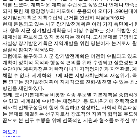
의를 느꼈다. 계획다운 계획을 수립하고 싶었으나 언제나 만족스
되지 못한 채 중앙정부의 지도하에 운용되어 오다가 1990년대
장기발전계획은 계획수립의 근거를 완전히 박탈당하였다.
현재 운용되고 있는 시군 장기발전계획은 여러 가지 측면에서 
다. 향후 시군 장기발전계획을 더 이상 수립하는 것이 위법한 
체계성을 확보하고 있지 못하다는 것이다. 도시문제를 규명하고
사실상 장기발전계획은 지역개발을 위한 명분이자 논거로서 활
실질적 참여가 막혀있다.
그럼에도 불구하고 시군 장기발전계획은 여전히 수립되고 있으며
계획이 정치적 목적과 행정적 편의를 위해 수립되고 실효성도 
수단이며 계획과정은 제한적이나마 지역정치인과 지역관료, 계
체할 수 없다. 세계화와 그에 따른 지방자치단체의 재정위기,
본 연구는 장기발전계획이 자체적으로 진화-발전할 수 있는 최
방안을 제안하였다.
첫째, 도시기본계획을 비롯한 각종 부문별 기본계획을 종합적/
수 있고, 세계화에 수반하는 재정위기 등 도시위기에 전략적으로
역사회 전체구성원이 함께 학습하고 성장하는 사회적 학습과정으
는 문제를 해결하는 선구자로서 창조적인 지원과 협력을 유도해
끝으로 본 연구 수행을 위해 전폭적인 지원과 협조를 해주신 
더보기