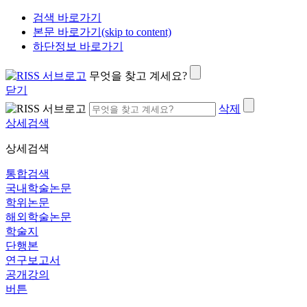
검색 바로가기
본문 바로가기(skip to content)
하단정보 바로가기
무엇을 찾고 계세요?
닫기
삭제
상세검색
상세검색
통합검색
국내학술논문
학위논문
해외학술논문
학술지
단행본
연구보고서
공개강의
버튼