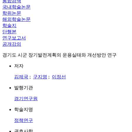
통합검색
국내학술논문
학위논문
해외학술논문
학술지
단행본
연구보고서
공개강의
경기도 시군 장기발전계획의 운용실태와 개선방안 연구
저자
김제국
;
구지영
;
이정선
발행기관
경기연구원
학술지명
정책연구
권호사항