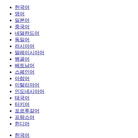
한국어
영어
일본어
중국어
네덜란드어
독일어
러시아어
말레이시아어
벵골어
베트남어
스페인어
아랍어
이탈리아어
인도네시아어
태국어
터키어
포르투갈어
프랑스어
힌디어
한국어