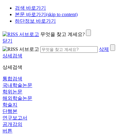
검색 바로가기
본문 바로가기(skip to content)
하단정보 바로가기
무엇을 찾고 계세요?
닫기
삭제
상세검색
상세검색
통합검색
국내학술논문
학위논문
해외학술논문
학술지
단행본
연구보고서
공개강의
버튼