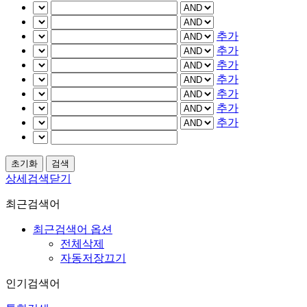
추가
추가
추가
추가
추가
추가
추가
상세검색닫기
최근검색어
최근검색어 옵션
전체삭제
자동저장끄기
인기검색어