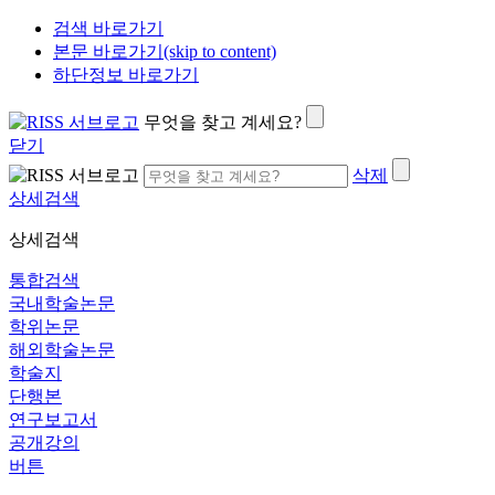
검색 바로가기
본문 바로가기(skip to content)
하단정보 바로가기
무엇을 찾고 계세요?
닫기
삭제
상세검색
상세검색
통합검색
국내학술논문
학위논문
해외학술논문
학술지
단행본
연구보고서
공개강의
버튼