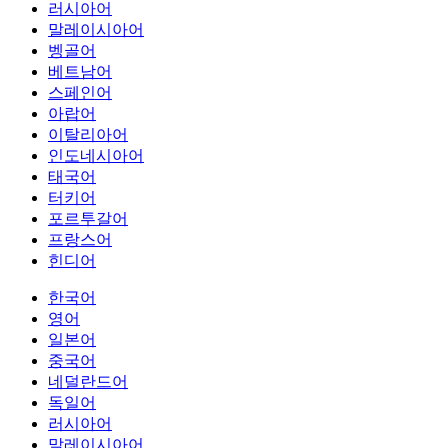
러시아어
말레이시아어
벵골어
베트남어
스페인어
아랍어
이탈리아어
인도네시아어
태국어
터키어
포르투갈어
프랑스어
힌디어
한국어
영어
일본어
중국어
네덜란드어
독일어
러시아어
말레이시아어