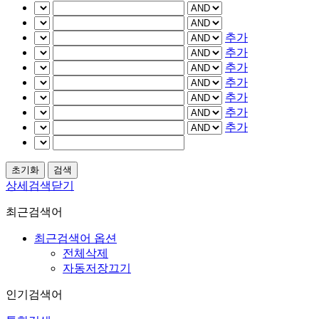
추가
추가
추가
추가
추가
추가
추가
상세검색닫기
최근검색어
최근검색어 옵션
전체삭제
자동저장끄기
인기검색어