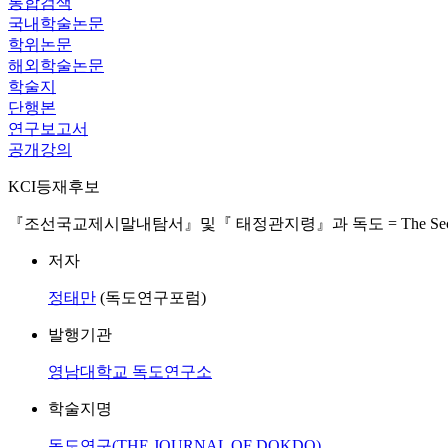
통합검색
국내학술논문
학위논문
해외학술논문
학술지
단행본
연구보고서
공개강의
KCI등재후보
『조선국교제시말내탐서』및『 태정관지령』과 독도 = The Secret Investigat
저자
정태만
(독도연구포럼)
발행기관
영남대학교 독도연구소
학술지명
독도연구(THE JOURNAL OF DOKDO)