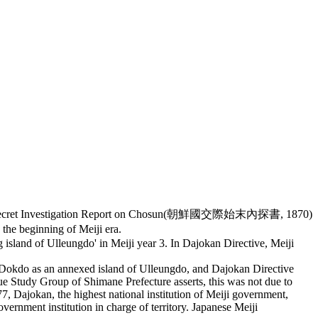
d to the Secret Investigation Report on Chosun(朝鮮國交際始末內探書, 1870)
the beginning of Meiji era.
island of Ulleungdo' in Meiji year 3. In Dajokan Directive, Meiji
 Dokdo as an annexed island of Ulleungdo, and Dajokan Directive
e Study Group of Shimane Prefecture asserts, this was not due to
, Dajokan, the highest national institution of Meiji government,
rnment institution in charge of territory. Japanese Meiji