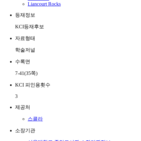
Liancourt Rocks
등재정보
KCI등재후보
자료형태
학술저널
수록면
7-41(35쪽)
KCI 피인용횟수
3
제공처
스콜라
소장기관