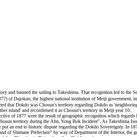
rritory and banned the sailing to Takeshima. That recognition le
f Dajokan, the highest national institution of Meiji government, in 
ed that Dokdo was Chosun's territory regarding Dokdo as 'neighboring 
 island' and reconfirmed it as Chosun's territory in Meiji year 10.
ctive of 1877 were the result of geographic recognition which regards
osun territory during the Ahn, Yong Bok Incident". As Takeshima Issu
ut an end to historic dispute regarding the Dokdo Sovereignty. In 1877
d of Shimane Prefecture" by way of Department of the Interior, the gove