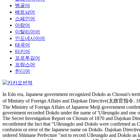
벵골어
베트남어
스페인어
아랍어
이탈리아어
인도네시아어
태국어
터키어
포르투갈어
프랑스어
힌디어
In Edo era, Japanese government recognized Dokdo as Chosun's te
of Ministry of Foreign Affairs and Dajokan Directive(太政官指令, 1877) o
The Ministry of Foreign Affairs of Japanese Meiji government confirm
government recorded Dokdo under the name of 'Ulleungdo and one other
The Secret Investigation Report on Chosun of 1870 and Dajokan Dire
reconfirmed the fact that "Ulleungdo and Dokdo were confirmed as Ch
confusion or error of the Japanese name on Dokdo. Dajokan Directive p
ordered Shimane Prefecture "not to record Ulleungdo and Dokdo as lan