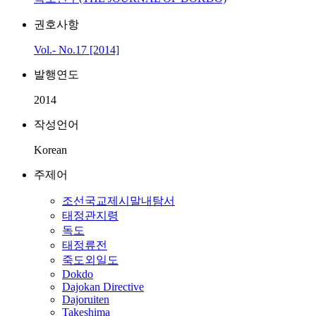
권호사항
Vol.- No.17 [2014]
발행연도
2014
작성언어
Korean
주제어
조선국교제시말내탐서
태정관지령
독도
태정류전
죽도외일도
Dokdo
Dajokan Directive
Dajoruiten
Takeshima