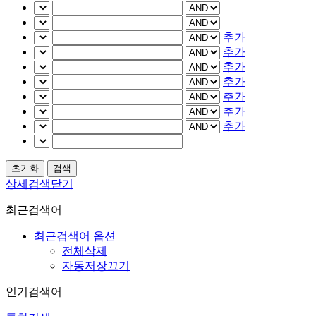
추가
추가
추가
추가
추가
추가
추가
상세검색닫기
최근검색어
최근검색어 옵션
전체삭제
자동저장끄기
인기검색어