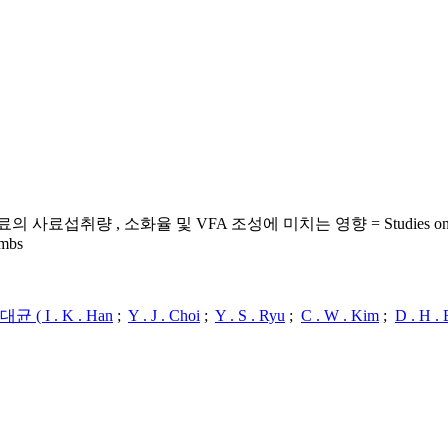
율 및 VFA 조성에 미치는 영향 = Studies on the Improving Nutri
ambs
균 ( I . K . Han
;
Y . J . Choi
;
Y . S . Ryu
;
C . W . Kim
;
D . H .