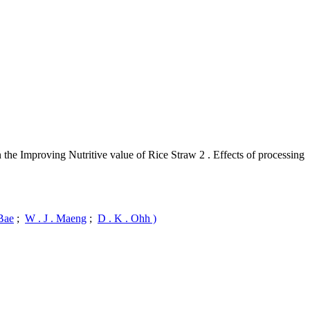
tive value of Rice Straw 2 . Effects of processing
 Bae
;
W . J . Maeng
;
D . K . Ohh )