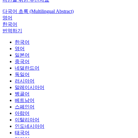
다국어 초록 (Multilingual Abstract)
영어
한국어
번역하기
한국어
영어
일본어
중국어
네덜란드어
독일어
러시아어
말레이시아어
벵골어
베트남어
스페인어
아랍어
이탈리아어
인도네시아어
태국어