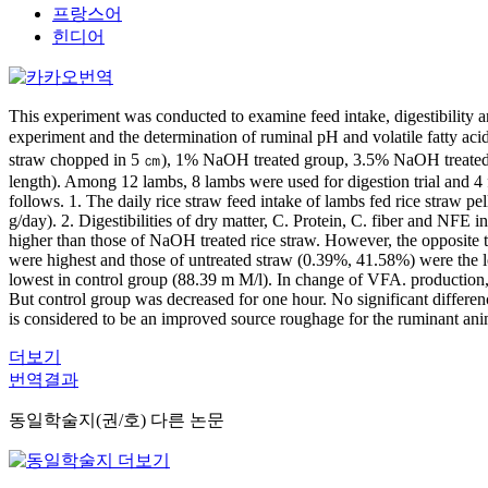
프랑스어
힌디어
This experiment was conducted to examine feed intake, digestibility an
experiment and the determination of ruminal pH and volatile fatty ac
straw chopped in 5 ㎝), 1% NaOH treated group, 3.5% NaOH treated p
length). Among 12 lambs, 8 lambs were used for digestion trial and 4
follows. 1. The daily rice straw feed intake of lambs fed rice straw p
g/day). 2. Digestibilities of dry matter, C. Protein, C. fiber and NFE i
higher than those of NaOH treated rice straw. However, the opposite 
were highest and those of untreated straw (0.39%, 41.58%) were the l
lowest in control group (88.39 m M/l). In change of VFA. production,
But control group was decreased for one hour. No significant differen
is considered to be an improved source roughage for the ruminant ani
더보기
번역결과
동일학술지(권/호) 다른 논문