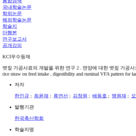
통합검색
국내학술논문
학위논문
해외학술논문
학술지
단행본
연구보고서
공개강의
KCI우수등재
볏짚 가공사료의 개발을 위한 연구 2 . 면양에 대한 볏짚 가공사료의 사료섭취량 , 소화
rice straw on feed intake , digestibility and ruminal VFA pattern for l
저자
한인규
;
최윤재
;
류연선
;
김창원
;
배동호
;
맹원재
;
오대
발행기관
한국축산학회
학술지명