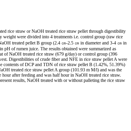
ed rice straw or NaOH treated rice straw pellet through digestibility
weight were divided into 4 treatments i.e. control group (raw rice
NaOH treated pellet B group (2.4 ㎝-2.5 ㎝ in diameter and 3-4 ㎝ in
 in pH of rumen juice. The results obtained were summarized as
that of NaOH treated rice straw (679 g/day) or control group (396
west. Digestibilities of crude fiber and NFE in rice straw pellet A were
 The contents of DCP and TDN of rice straw pellet B (1.42%, 51.39%)
NaOH treated rice straw pellet A group (101.93 m M/l) and was the
 hour after feeding and was half hour in NaOH treated rice straw.
esent results, NaOH treated with or without palleting the rice straw