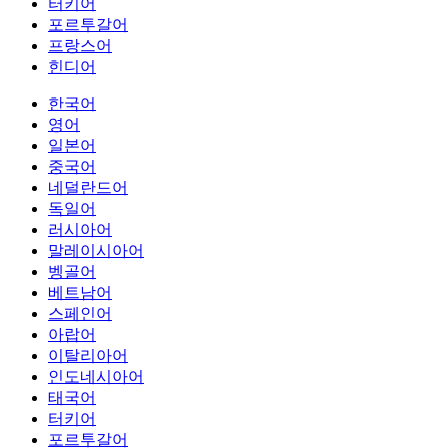
터키어
포르투갈어
프랑스어
힌디어
한국어
영어
일본어
중국어
네덜란드어
독일어
러시아어
말레이시아어
벵골어
베트남어
스페인어
아랍어
이탈리아어
인도네시아어
태국어
터키어
포르투갈어