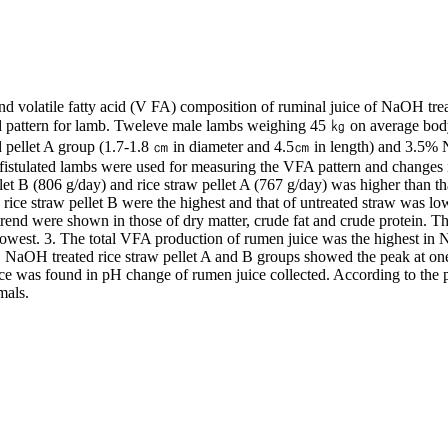
d volatile fatty acid (V FA) composition of ruminal juice of NaOH treat
id pattern for lamb. Tweleve male lambs weighing 45 ㎏ on average body 
ellet A group (1.7-1.8 ㎝ in diameter and 4.5㎝ in length) and 3.5% 
 fistulated lambs were used for measuring the VFA pattern and changes
ellet B (806 g/day) and rice straw pellet A (767 g/day) was higher than 
n rice straw pellet B were the highest and that of untreated straw was lo
trend were shown in those of dry matter, crude fat and crude protein.
owest. 3. The total VFA production of rumen juice was the highest in 
 NaOH treated rice straw pellet A and B groups showed the peak at one
ce was found in pH change of rumen juice collected. According to the pr
mals.