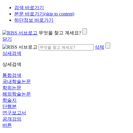
검색 바로가기
본문 바로가기(skip to content)
하단정보 바로가기
무엇을 찾고 계세요?
닫기
삭제
상세검색
상세검색
통합검색
국내학술논문
학위논문
해외학술논문
학술지
단행본
연구보고서
공개강의
버튼