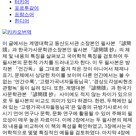
터키어
포르투갈어
프랑스어
힌디어
이 글에서는 계명대학교 동산도서관 소장본인 필사본 『諺簡
牘』과 한국가사문학관소장본인 필사본 『諺簡牘 抄』의 체
제 및 내용의 특징을 살펴보고 국어학적 특징을 검토하여 두
필사본의 문헌적 가치를 드러내고자 한다. 이 두 필사본은 방
각본 『언간독』 을 그대로 옮겨 적은 것이 아니어서 체제나
표기, 문체에서 상당한 차이를 보이며 다른 언간에서는 볼 수
없는 ‘언간수록’, ‘고령가곡녀자들등님곡’, ‘경상도각셩씨현조
관향녹’ 등이 실려 있다. 또한, 계명대본 『諺簡牘』과 한국가
사문학관본 『諺簡牘 抄』 사이에도 적지 않는 차이가 있으므
로 두 필사본의 비교도 의미가 있다 하겠다. 한편, 두책에만 실
려 있는 ‘고령가곡녀자들등님곡’은 일종의 규방가사로서 이
시기 언어 연구나 문학, 문화 연구에 활용될 수 있어 주해의 필
요성이 매우 높은 자료이다. 이에 2장에서는 두 필사본의 체제
와 내용을 비교하여 이 책의 특성을 확인하였고, 3장에서는국
어학적으로 몇몇 특징적인 예들을 검토하였다. 마지막 4장에