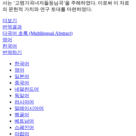
서는 ‘고령가곡녀자들등님곡’을 주해하였다. 이로써 이 자료
의 문헌적 가치와 연구 토대를 마련하였다.
더보기
번역결과
다국어 초록 (Multilingual Abstract)
영어
한국어
번역하기
한국어
영어
일본어
중국어
네덜란드어
독일어
러시아어
말레이시아어
벵골어
베트남어
스페인어
아랍어