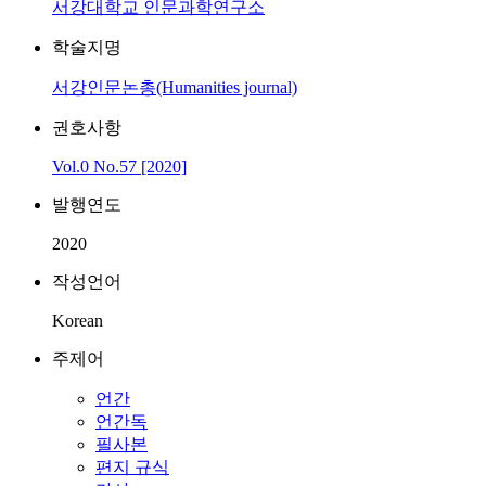
서강대학교 인문과학연구소
학술지명
서강인문논총(Humanities journal)
권호사항
Vol.0 No.57 [2020]
발행연도
2020
작성언어
Korean
주제어
언간
언간독
필사본
편지 규식