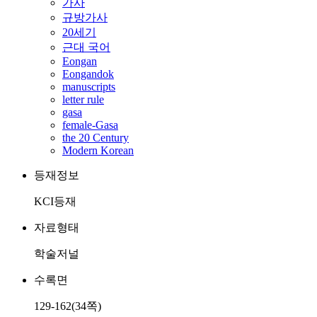
가사
규방가사
20세기
근대 국어
Eongan
Eongandok
manuscripts
letter rule
gasa
female-Gasa
the 20 Century
Modern Korean
등재정보
KCI등재
자료형태
학술저널
수록면
129-162(34쪽)