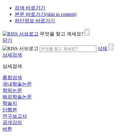
검색 바로가기
본문 바로가기(skip to content)
하단정보 바로가기
무엇을 찾고 계세요?
닫기
삭제
상세검색
상세검색
통합검색
국내학술논문
학위논문
해외학술논문
학술지
단행본
연구보고서
공개강의
버튼