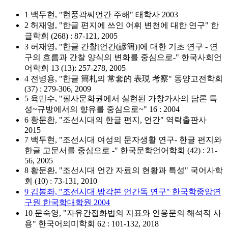
1 백두현, "현풍곽씨언간 주해" 태학사 2003
2 허재영, "한글 편지에 쓰인 어휘 변천에 대한 연구" 한
글학회 (268) : 87-121, 2005
3 허재영, "한글 간찰[언간(諺簡)]에 대한 기초 연구 - 연
구의 흐름과 간찰 양식의 변화를 중심으로-" 한국사회언
어학회 13 (13): 257-278, 2005
4 전병용, "한글 簡札의 常套的 表現 考察" 동양고전학회
(37) : 279-306, 2009
5 육민수, "필사문화권에서 실현된 가창가사의 담론 특
성~규방에서의 향유를 중심으로~" 16 : 2004
6 황문환, "조선시대의 한글 편지, 언간" 역락출판사
2015
7 백두현, "조선시대 여성의 문자생활 연구- 한글 편지와
한글 고문서를 중심으로 -" 한국문학언어학회 (42) : 21-
56, 2005
8 황문환, "조선시대 언간 자료의 현황과 특성" 국어사학
회 (10) : 73-131, 2010
9 김봉좌, "조선시대 방각본 언간독 연구" 한국학중앙연
구원 한국학대학원 2004
10 문숙영, "자유간접화법의 지표와 인용문의 해석적 사
용" 한국어의미학회 62 : 101-132, 2018