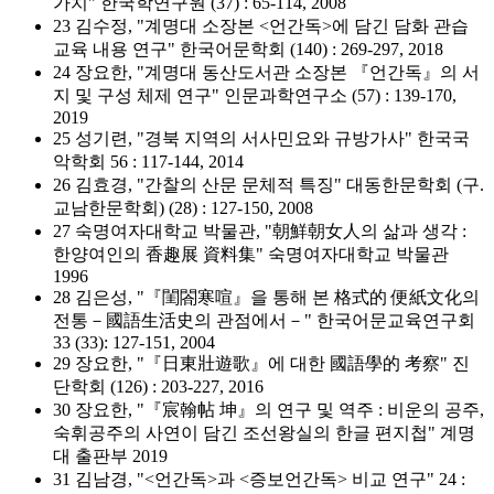
가치" 한국학연구원 (37) : 65-114, 2008
23 김수정, "계명대 소장본 <언간독>에 담긴 담화 관습
교육 내용 연구" 한국어문학회 (140) : 269-297, 2018
24 장요한, "계명대 동산도서관 소장본 『언간독』의 서
지 및 구성 체제 연구" 인문과학연구소 (57) : 139-170,
2019
25 성기련, "경북 지역의 서사민요와 규방가사" 한국국
악학회 56 : 117-144, 2014
26 김효경, "간찰의 산문 문체적 특징" 대동한문학회 (구.
교남한문학회) (28) : 127-150, 2008
27 숙명여자대학교 박물관, "朝鮮朝女人의 삶과 생각 :
한양여인의 香趣展 資料集" 숙명여자대학교 박물관
1996
28 김은성, "『閨閤寒喧』을 통해 본 格式的 便紙文化의
전통－國語生活史의 관점에서－" 한국어문교육연구회
33 (33): 127-151, 2004
29 장요한, "『日東壯遊歌』에 대한 國語學的 考察" 진
단학회 (126) : 203-227, 2016
30 장요한, "『宸翰帖 坤』의 연구 및 역주 : 비운의 공주,
숙휘공주의 사연이 담긴 조선왕실의 한글 편지첩" 계명
대 출판부 2019
31 김남경, "<언간독>과 <증보언간독> 비교 연구" 24 :