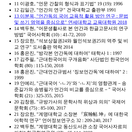
11 이광호, "언문 간찰의 형식과 표기법" 19 (19): 1996
12 김일근, "언간의 연구" 건국대학교 출판부 1991
13 이분옥, "언간독의 국어 교육적 활용 방안 연구 : 문법
및 쓰기 영역을 중심으로" 연세대학교 교육대학원 2018
14 백두현, "어문생활사로 본 언간과 한글고문서의 연구
방법" 국어사학회 (10) : 41-72, 2010
15 장요한, "석보상절권24와 월인석보권25의 역주 및 비
교 연구" 도서출판 역락 2014
16 홍은진, "방각본 언간독에 대하여" 태학사 1 : 1997
17 김주필, "근대한국어의 구개음화" 사단법인 한국언어
학회 (80) : 115-150, 2018
18 홍은진, "근대언간규범서 ‘징보언간독’에 대하여" 2 :
1999
19 안예리, "근대국어 ‘-ㄴ가’와 ‘-ㄴ지’의 영향관계－송
준길가와 송병필가 언간의 비교를 중심으로－" 국어사
학회 (21) : 325-355, 2015
20 김창원, "규방가사의 문학사적 위상과 의의" 국제어
문학회 (75) : 85-100, 2017
21 장요한, "계명대학교 소장본 『宸翰帖 坤』에 대한국
어학적 연구" 언어정보연구소 32 : 209-240, 2017
22 백두현, "계명대학교 동산도서관 소장 국어사자료의