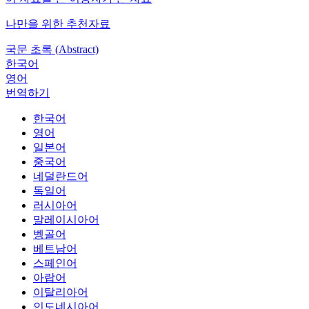
나만을 위한 추천자료
국문 초록 (Abstract)
한국어
영어
번역하기
한국어
영어
일본어
중국어
네덜란드어
독일어
러시아어
말레이시아어
벵골어
베트남어
스페인어
아랍어
이탈리아어
인도네시아어