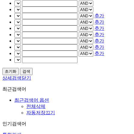
추가
추가
추가
추가
추가
추가
추가
상세검색닫기
최근검색어
최근검색어 옵션
전체삭제
자동저장끄기
인기검색어