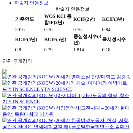
학술지 인용정보
학술지 인용정보
WOS-KCI 통
기준연도
KCIF(2년)
KCIF(3년)
합IF(2년)
2016
0.76
0.76
0.84
중심성지수(3
KCIF(4년)
KCIF(5년)
즉시성지수
년)
0.8
0.79
1.814
0.18
연관 공개강의
20세기 영미소설
안양대학교
김경숙
20세기의 기술, 미디어와 아방가르
드
YTN SCIENCE
YTN SCIENCE
[아이디어 if] 가사노동의 혁명, 청소
기
YTN SCIENCE
서양음악사(고전시대 – 20세기 현대
음악)
목원대학교
이가원
20세기 한국여성노동사: 현실, 저항,
공간
K-MOOC
연세대학교(미래) 글로벌한국학연구소 김미선