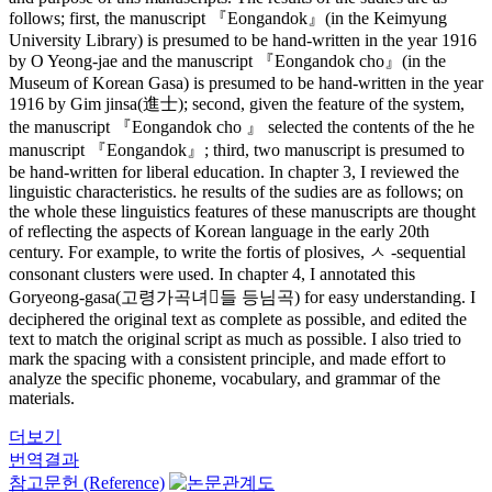
follows; first, the manuscript 『Eongandok』(in the Keimyung
University Library) is presumed to be hand-written in the year 1916
by O Yeong-jae and the manuscript 『Eongandok cho』(in the
Museum of Korean Gasa) is presumed to be hand-written in the year
1916 by Gim jinsa(進士); second, given the feature of the system,
the manuscript 『Eongandok cho 』 selected the contents of the he
manuscript 『Eongandok』; third, two manuscript is presumed to
be hand-written for liberal education. In chapter 3, I reviewed the
linguistic characteristics. he results of the sudies are as follows; on
the whole these linguistics features of these manuscripts are thought
of reflecting the aspects of Korean language in the early 20th
century. For example, to write the fortis of plosives, ㅅ -sequential
consonant clusters were used. In chapter 4, I annotated this
Goryeong-gasa(고령가곡녀들 등님곡) for easy understanding. I
deciphered the original text as complete as possible, and edited the
text to match the original script as much as possible. I also tried to
mark the spacing with a consistent principle, and made effort to
analyze the specific phoneme, vocabulary, and grammar of the
materials.
더보기
번역결과
참고문헌 (Reference)