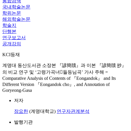
통합검색
국내학술논문
학위논문
해외학술논문
학술지
단행본
연구보고서
공개강의
KCI등재
계명대 동산도서관 소장본 『諺簡牘』과 이본 『諺簡牘 抄』
의 비교 연구 및 ‘고령가곡녀들등님곡’ 가사 주해 =
Comparative Analysis of Contents of 『Eongandok』 and Its
Different Version 『Eongandok cho』, and Annotation of
Goryeong-Gasa
저자
장요한
(계명대학교)
연구자관계분석
발행기관