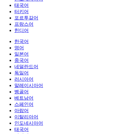
태국어
터키어
포르투갈어
프랑스어
힌디어
한국어
영어
일본어
중국어
네덜란드어
독일어
러시아어
말레이시아어
벵골어
베트남어
스페인어
아랍어
이탈리아어
인도네시아어
태국어