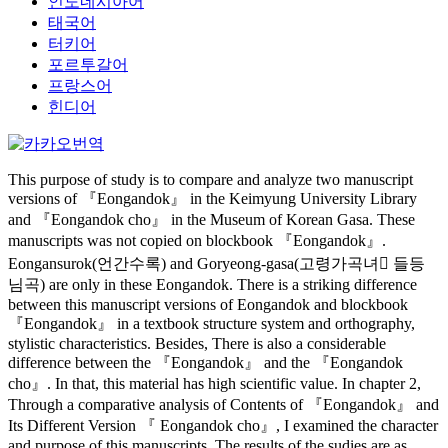
인도네시아어
태국어
터키어
포르투갈어
프랑스어
힌디어
This purpose of study is to compare and analyze two manuscript
versions of 『Eongandok』 in the Keimyung University Library
and 『Eongandok cho』 in the Museum of Korean Gasa. These
manuscripts was not copied on blockbook 『Eongandok』.
Eongansurok(언간수록) and Goryeong-gasa(고령가곡녀 들등
님곡) are only in these Eongandok. There is a striking difference
between this manuscript versions of Eongandok and blockbook
『Eongandok』 in a textbook structure system and orthography,
stylistic characteristics. Besides, There is also a considerable
difference between the 『Eongandok』 and the 『Eongandok
cho』. In that, this material has high scientific value. In chapter 2,
Through a comparative analysis of Contents of 『Eongandok』 and
Its Different Version 『 Eongandok cho』, I examined the character
and purpose of this manuscripts. The results of the sudies are as