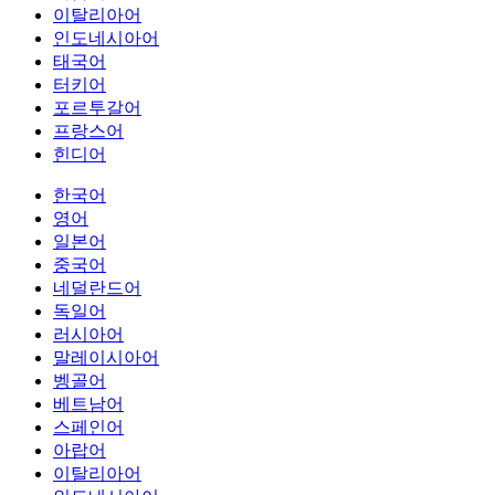
이탈리아어
인도네시아어
태국어
터키어
포르투갈어
프랑스어
힌디어
한국어
영어
일본어
중국어
네덜란드어
독일어
러시아어
말레이시아어
벵골어
베트남어
스페인어
아랍어
이탈리아어