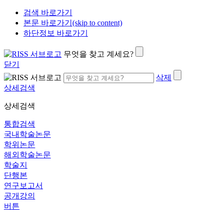
검색 바로가기
본문 바로가기(skip to content)
하단정보 바로가기
무엇을 찾고 계세요?
닫기
삭제
상세검색
상세검색
통합검색
국내학술논문
학위논문
해외학술논문
학술지
단행본
연구보고서
공개강의
버튼