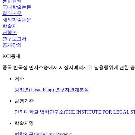
통합검색
국내학술논문
학위논문
해외학술논문
학술지
단행본
연구보고서
공개강의
KCI등재
중국 반독점 민사소송에서 시장지배적지위 남용행위에 관한 증
저자
방려연(Liyan Fang)
연구자관계분석
발행기관
인하대학교 법학연구소(THE INSTITUTE FOR LEGAL STUD
학술지명
법학연구(InHa Law Review)