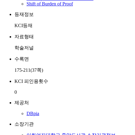
Shift of Burden of Proof
등재정보
KCI등재
자료형태
학술저널
수록면
175-211(37쪽)
KCI 피인용횟수
0
제공처
DBpia
소장기관