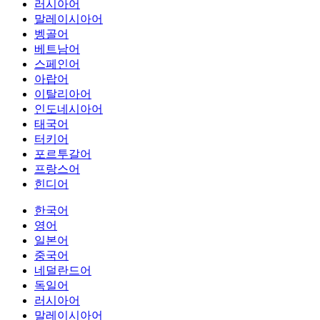
러시아어
말레이시아어
벵골어
베트남어
스페인어
아랍어
이탈리아어
인도네시아어
태국어
터키어
포르투갈어
프랑스어
힌디어
한국어
영어
일본어
중국어
네덜란드어
독일어
러시아어
말레이시아어