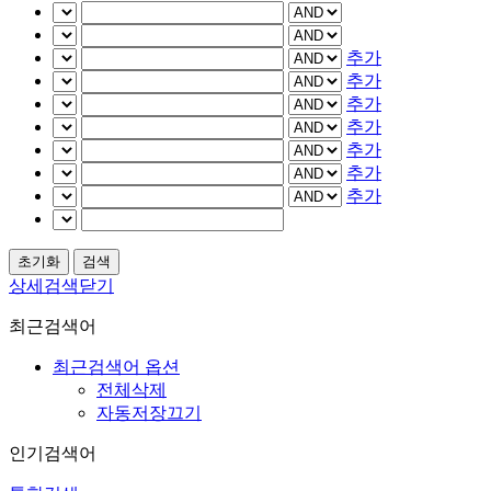
추가
추가
추가
추가
추가
추가
추가
상세검색닫기
최근검색어
최근검색어 옵션
전체삭제
자동저장끄기
인기검색어