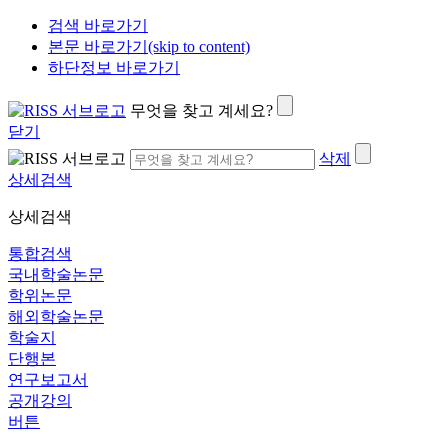
검색 바로가기
본문 바로가기(skip to content)
하단정보 바로가기
무엇을 찾고 계세요?
닫기
삭제
상세검색
상세검색
통합검색
국내학술논문
학위논문
해외학술논문
학술지
단행본
연구보고서
공개강의
버튼