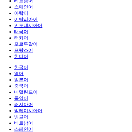
베트남어
스페인어
아랍어
이탈리아어
인도네시아어
태국어
터키어
포르투갈어
프랑스어
힌디어
한국어
영어
일본어
중국어
네덜란드어
독일어
러시아어
말레이시아어
벵골어
베트남어
스페인어