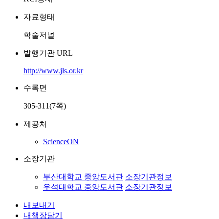
자료형태
학술저널
발행기관 URL
http://www.jls.or.kr
수록면
305-311(7쪽)
제공처
ScienceON
소장기관
부산대학교 중앙도서관
소장기관정보
우석대학교 중앙도서관
소장기관정보
내보내기
내책장담기