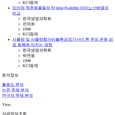
KCI등재
잉어와 척추동물들의 ${\beta}$-globin 아미노산배열의
비교
한국생명과학회
진덕희
1998
KCI등재
사물탕 및 사물탕합가비불환금정기산이 흰 주의 운동 피
로 회복에 미치는 경향
한국생명과학회
박연용
1998
KCI등재
분석정보
활용도 분석
논문 주제 분석
연구자 주제 분석
View
상세정보조회