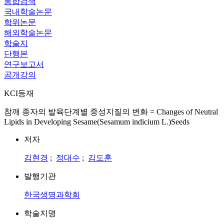
통합검색
국내학술논문
학위논문
해외학술논문
학술지
단행본
연구보고서
공개강의
KCI등재
참깨 종자의 발육단계별 중성지질의 변화 = Changes of Neutral
Lipids in Developing Sesame(Sesamum indicium L.)Seeds
저자
김현경
;
정대수
;
김도훈
발행기관
한국생명과학회
학술지명