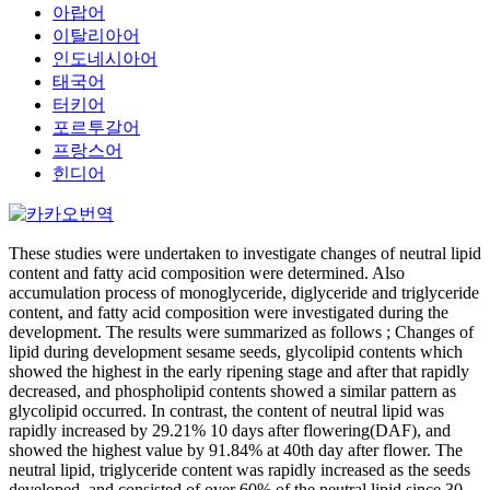
아랍어
이탈리아어
인도네시아어
태국어
터키어
포르투갈어
프랑스어
힌디어
These studies were undertaken to investigate changes of neutral lipid
content and fatty acid composition were determined. Also
accumulation process of monoglyceride, diglyceride and triglyceride
content, and fatty acid composition were investigated during the
development. The results were summarized as follows ; Changes of
lipid during development sesame seeds, glycolipid contents which
showed the highest in the early ripening stage and after that rapidly
decreased, and phospholipid contents showed a similar pattern as
glycolipid occurred. In contrast, the content of neutral lipid was
rapidly increased by 29.21% 10 days after flowering(DAF), and
showed the highest value by 91.84% at 40th day after flower. The
neutral lipid, triglyceride content was rapidly increased as the seeds
developed, and consisted of over 60% of the neutral lipid since 30