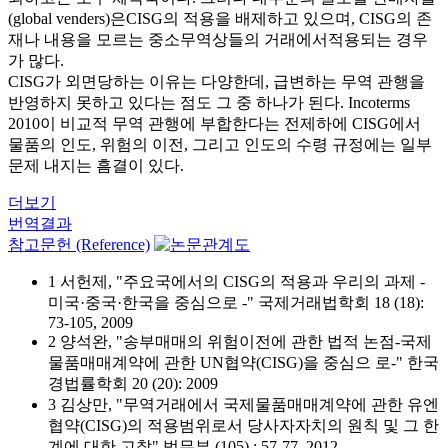
(global venders)은CISG의 적용을 배제하고 있으며, CISG의 존
재나 내용을 모르는 중소무역상들의 거래에서적용되는 경우
가 많다.
CISG가 외면당하는 이유는 다양한데, 급변하는 무역 관행을
반영하지 못하고 있다는 점도 그 중 하나가 된다. Incoterms
2010이 비교적 무역 관행에 부합한다는 전제하에 CISG에서
물품의 인도, 위험의 이전, 그리고 인도의 수령 규정에는 일부
문제 내지는 흠결이 있다.
더보기
번역결과
참고문헌 (Reference)
1 서헌제, "주요국에서의 CISG의 적용과 우리의 과제 -
미국·중국·한국을 중심으로 -" 국제거래법학회 18 (18):
73-105, 2009
2 양석완, "송부매매의 위험이전에 관한 법적 논점-국제
물품매매계약에 관한 UN협약(CISG)을 중심으 로-" 한국
경법률학회 20 (20): 2009
3 김상만, "무역거래에서 국제물품매매계약에 관한 유엔
협약(CISG)의 적용범위로서 당사자자치의 원칙 및 그 한
계에 대한 고찰" 법무부 (105) : 57-77, 2012