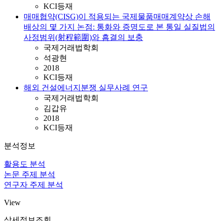
KCI등재
매매협약(CISG)이 적용되는 국제물품매매계약상 손해
배상의 몇 가지 논점: 통화와 증명도로 본 통일 실질법의
사정범위(射程範圍)와 흠결의 보충
국제거래법학회
석광현
2018
KCI등재
해외 건설에너지분쟁 실무사례 연구
국제거래법학회
김갑유
2018
KCI등재
분석정보
활용도 분석
논문 주제 분석
연구자 주제 분석
View
상세정보조회