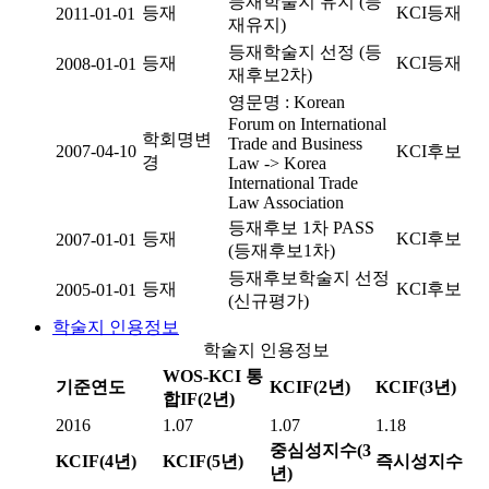
등재학술지 유지 (등
등재
KCI등재
2011-01-01
재유지)
등재학술지 선정 (등
등재
KCI등재
2008-01-01
재후보2차)
영문명 : Korean
Forum on International
학회명변
Trade and Business
2007-04-10
KCI후보
경
Law -> Korea
International Trade
Law Association
등재후보 1차 PASS
등재
KCI후보
2007-01-01
(등재후보1차)
등재후보학술지 선정
등재
KCI후보
2005-01-01
(신규평가)
학술지 인용정보
학술지 인용정보
WOS-KCI 통
기준연도
KCIF(2년)
KCIF(3년)
합IF(2년)
2016
1.07
1.07
1.18
중심성지수(3
KCIF(4년)
KCIF(5년)
즉시성지수
년)