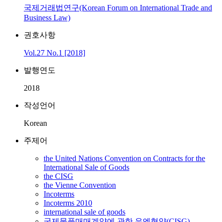
국제거래법연구(Korean Forum on International Trade and
Business Law)
권호사항
Vol.27 No.1 [2018]
발행연도
2018
작성언어
Korean
주제어
the United Nations Convention on Contracts for the
International Sale of Goods
the CISG
the Vienne Convention
Incoterms
Incoterms 2010
international sale of goods
국제물품매매계약에 관한 유엔협약(CISG)