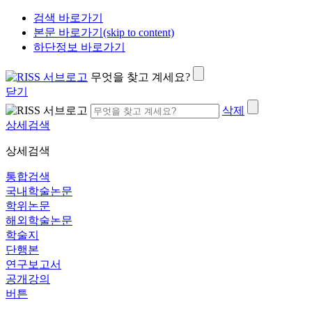
검색 바로가기
본문 바로가기(skip to content)
하단정보 바로가기
무엇을 찾고 계세요?
닫기
삭제
상세검색
상세검색
통합검색
국내학술논문
학위논문
해외학술논문
학술지
단행본
연구보고서
공개강의
버튼