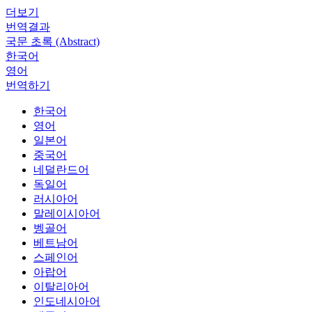
더보기
번역결과
국문 초록 (Abstract)
한국어
영어
번역하기
한국어
영어
일본어
중국어
네덜란드어
독일어
러시아어
말레이시아어
벵골어
베트남어
스페인어
아랍어
이탈리아어
인도네시아어