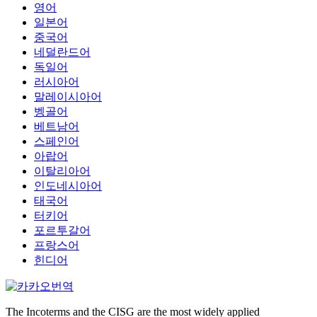
영어
일본어
중국어
네덜란드어
독일어
러시아어
말레이시아어
벵골어
베트남어
스페인어
아랍어
이탈리아어
인도네시아어
태국어
터키어
포르투갈어
프랑스어
힌디어
The Incoterms and the CISG are the most widely applied