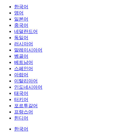
한국어
영어
일본어
중국어
네덜란드어
독일어
러시아어
말레이시아어
벵골어
베트남어
스페인어
아랍어
이탈리아어
인도네시아어
태국어
터키어
포르투갈어
프랑스어
힌디어
한국어