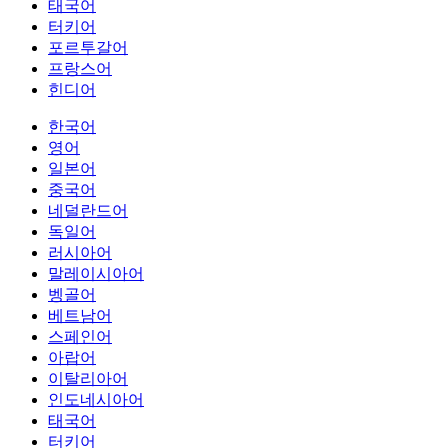
태국어
터키어
포르투갈어
프랑스어
힌디어
한국어
영어
일본어
중국어
네덜란드어
독일어
러시아어
말레이시아어
벵골어
베트남어
스페인어
아랍어
이탈리아어
인도네시아어
태국어
터키어