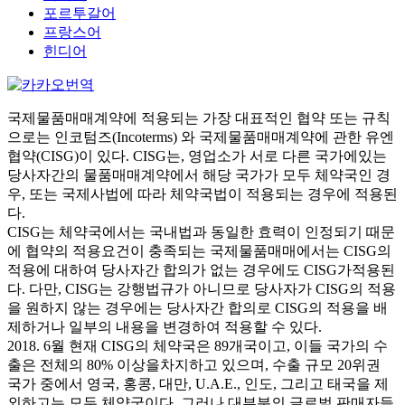
포르투갈어
프랑스어
힌디어
국제물품매매계약에 적용되는 가장 대표적인 협약 또는 규칙
으로는 인코텀즈(Incoterms) 와 국제물품매매계약에 관한 유엔
협약(CISG)이 있다. CISG는, 영업소가 서로 다른 국가에있는
당사자간의 물품매매계약에서 해당 국가가 모두 체약국인 경
우, 또는 국제사법에 따라 체약국법이 적용되는 경우에 적용된
다.
CISG는 체약국에서는 국내법과 동일한 효력이 인정되기 때문
에 협약의 적용요건이 충족되는 국제물품매매에서는 CISG의
적용에 대하여 당사자간 합의가 없는 경우에도 CISG가적용된
다. 다만, CISG는 강행법규가 아니므로 당사자가 CISG의 적용
을 원하지 않는 경우에는 당사자간 합의로 CISG의 적용을 배
제하거나 일부의 내용을 변경하여 적용할 수 있다.
2018. 6월 현재 CISG의 체약국은 89개국이고, 이들 국가의 수
출은 전체의 80% 이상을차지하고 있으며, 수출 규모 20위권
국가 중에서 영국, 홍콩, 대만, U.A.E., 인도, 그리고 태국을 제
외하고는 모두 체약국이다. 그러나 대부분의 글로벌 판매자들