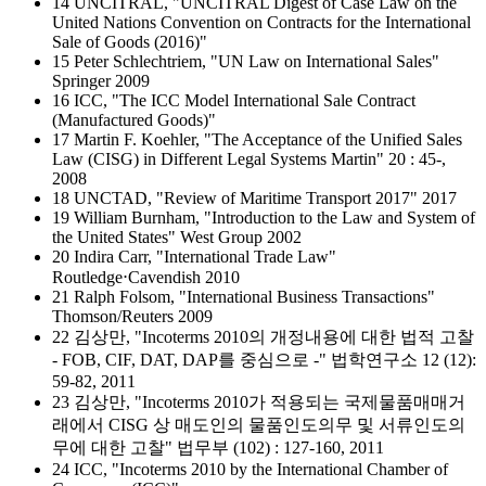
14 UNCITRAL, "UNCITRAL Digest of Case Law on the
United Nations Convention on Contracts for the International
Sale of Goods (2016)"
15 Peter Schlechtriem, "UN Law on International Sales"
Springer 2009
16 ICC, "The ICC Model International Sale Contract
(Manufactured Goods)"
17 Martin F. Koehler, "The Acceptance of the Unified Sales
Law (CISG) in Different Legal Systems Martin" 20 : 45-,
2008
18 UNCTAD, "Review of Maritime Transport 2017" 2017
19 William Burnham, "Introduction to the Law and System of
the United States" West Group 2002
20 Indira Carr, "International Trade Law"
Routledge⋅Cavendish 2010
21 Ralph Folsom, "International Business Transactions"
Thomson/Reuters 2009
22 김상만, "Incoterms 2010의 개정내용에 대한 법적 고찰
- FOB, CIF, DAT, DAP를 중심으로 -" 법학연구소 12 (12):
59-82, 2011
23 김상만, "Incoterms 2010가 적용되는 국제물품매매거
래에서 CISG 상 매도인의 물품인도의무 및 서류인도의
무에 대한 고찰" 법무부 (102) : 127-160, 2011
24 ICC, "Incoterms 2010 by the International Chamber of