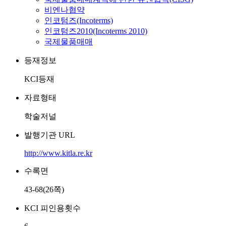
비엔나협약
인코텀즈(Incoterms)
인코텀즈2010(Incoterms 2010)
국제물품매매
등재정보
KCI등재
자료형태
학술저널
발행기관 URL
http://www.kitla.re.kr
수록면
43-68(26쪽)
KCI 피인용횟수