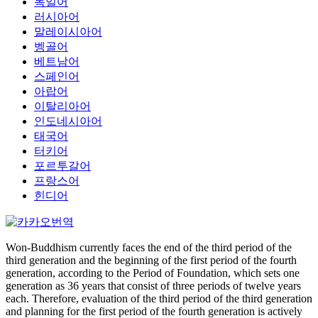
독일어
러시아어
말레이시아어
벵골어
베트남어
스페인어
아랍어
이탈리아어
인도네시아어
태국어
터키어
포르투갈어
프랑스어
힌디어
Won-Buddhism currently faces the end of the third period of the
third generation and the beginning of the first period of the fourth
generation, according to the Period of Foundation, which sets one
generation as 36 years that consist of three periods of twelve years
each. Therefore, evaluation of the third period of the third generation
and planning for the first period of the fourth generation is actively