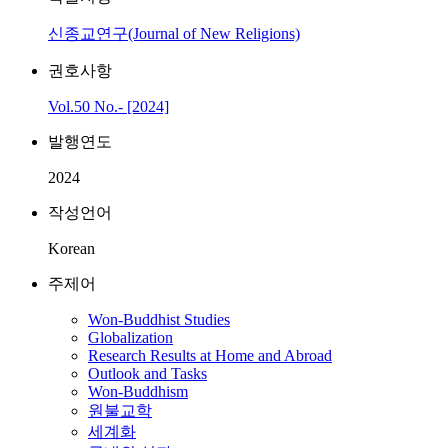
신종교연구(Journal of New Religions)
권호사항
Vol.50 No.- [2024]
발행연도
2024
작성언어
Korean
주제어
Won-Buddhist Studies
Globalization
Research Results at Home and Abroad
Outlook and Tasks
Won-Buddhism
원불교학
세계화