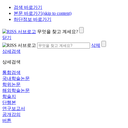
검색 바로가기
본문 바로가기(skip to content)
하단정보 바로가기
무엇을 찾고 계세요?
닫기
삭제
상세검색
상세검색
통합검색
국내학술논문
학위논문
해외학술논문
학술지
단행본
연구보고서
공개강의
버튼