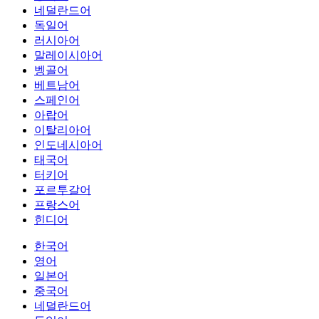
네덜란드어
독일어
러시아어
말레이시아어
벵골어
베트남어
스페인어
아랍어
이탈리아어
인도네시아어
태국어
터키어
포르투갈어
프랑스어
힌디어
한국어
영어
일본어
중국어
네덜란드어