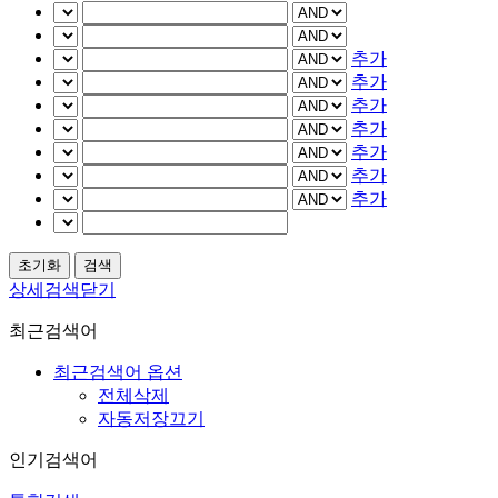
추가
추가
추가
추가
추가
추가
추가
상세검색닫기
최근검색어
최근검색어 옵션
전체삭제
자동저장끄기
인기검색어