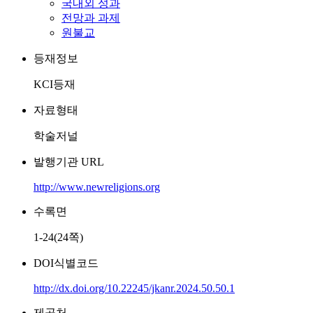
국내외 성과
전망과 과제
원불교
등재정보
KCI등재
자료형태
학술저널
발행기관 URL
http://www.newreligions.org
수록면
1-24(24쪽)
DOI식별코드
http://dx.doi.org/10.22245/jkanr.2024.50.50.1
제공처