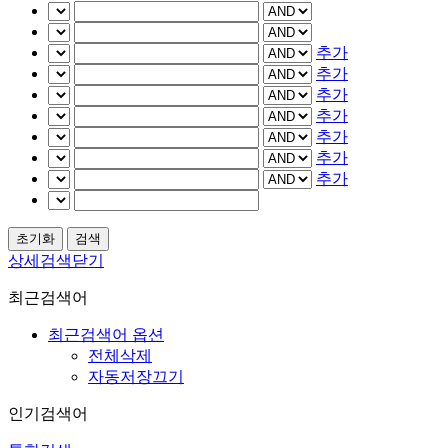
추가
추가
추가
추가
추가
추가
추가
상세검색닫기
최근검색어
최근검색어 옵션
전체삭제
자동저장끄기
인기검색어