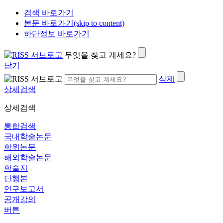
검색 바로가기
본문 바로가기(skip to content)
하단정보 바로가기
무엇을 찾고 계세요?
닫기
삭제
상세검색
상세검색
통합검색
국내학술논문
학위논문
해외학술논문
학술지
단행본
연구보고서
공개강의
버튼