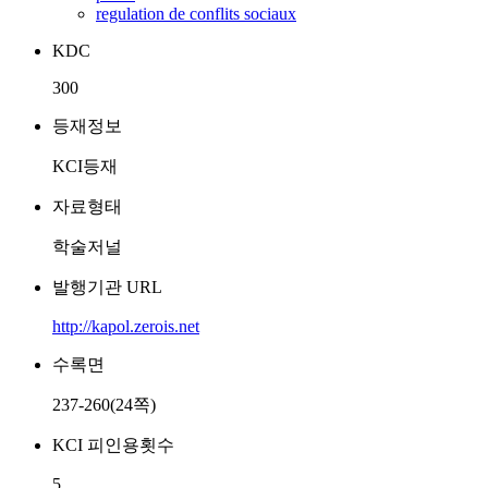
regulation de conflits sociaux
KDC
300
등재정보
KCI등재
자료형태
학술저널
발행기관 URL
http://kapol.zerois.net
수록면
237-260(24쪽)
KCI 피인용횟수
5