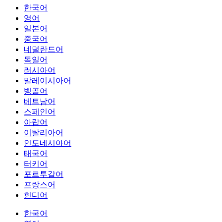
한국어
영어
일본어
중국어
네덜란드어
독일어
러시아어
말레이시아어
벵골어
베트남어
스페인어
아랍어
이탈리아어
인도네시아어
태국어
터키어
포르투갈어
프랑스어
힌디어
한국어