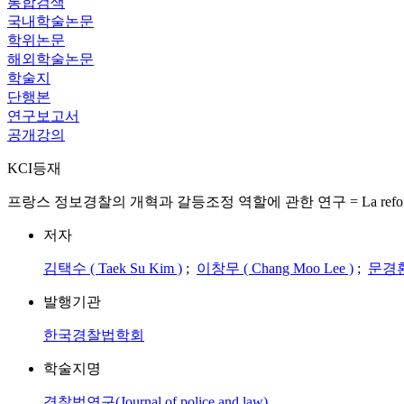
통합검색
국내학술논문
학위논문
해외학술논문
학술지
단행본
연구보고서
공개강의
KCI등재
프랑스 정보경찰의 개혁과 갈등조정 역할에 관한 연구 = La reforme des services de 
저자
김택수 ( Taek Su Kim )
;
이창무 ( Chang Moo Lee )
;
문경환 
발행기관
한국경찰법학회
학술지명
경찰법연구(Journal of police and law)