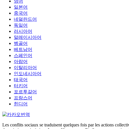
영어
일본어
중국어
네덜란드어
독일어
러시아어
말레이시아어
벵골어
베트남어
스페인어
아랍어
이탈리아어
인도네시아어
태국어
터키어
포르투갈어
프랑스어
힌디어
Les conflits sociaux se traduisent quelques fois par les actions collect