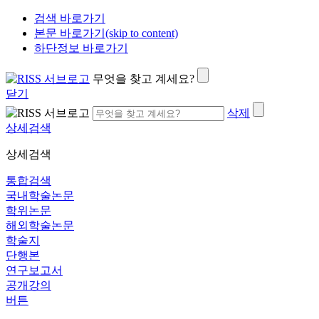
검색 바로가기
본문 바로가기(skip to content)
하단정보 바로가기
무엇을 찾고 계세요?
닫기
삭제
상세검색
상세검색
통합검색
국내학술논문
학위논문
해외학술논문
학술지
단행본
연구보고서
공개강의
버튼