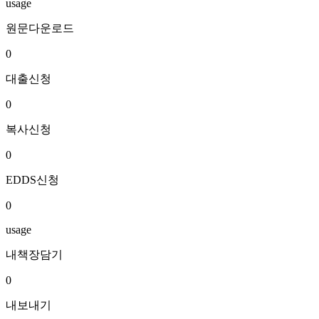
usage
원문다운로드
0
대출신청
0
복사신청
0
EDDS신청
0
usage
내책장담기
0
내보내기