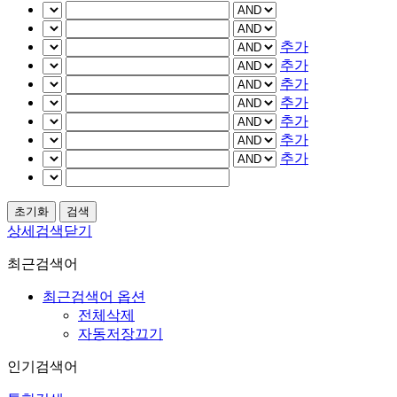
추가
추가
추가
추가
추가
추가
추가
상세검색닫기
최근검색어
최근검색어 옵션
전체삭제
자동저장끄기
인기검색어