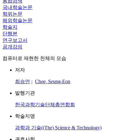
통합검색
국내학술논문
학위논문
해외학술논문
학술지
단행본
연구보고서
공개강의
컴퓨터로 재현한 천체의 모습
저자
최승언
;
Choe, Seung-Eon
발행기관
한국과학기술단체총연합회
학술지명
과학과 기술((The) Science & Technology)
권호사항