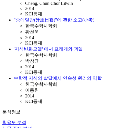
Cheng, Chun Chor Litwin
2014
KCI등재
"승애일찬(升厓日纂)"에 관한 소고(小考)
한국수학사학회
황선욱
2014
KCI등재
'지식변화모델' 에서 프레게와 괴델
한국수학사학회
박창균
2014
KCI등재
수학적 지식의 발달에서 연속성 원리의 역할
한국수학사학회
이동환
2014
KCI등재
분석정보
활용도 분석