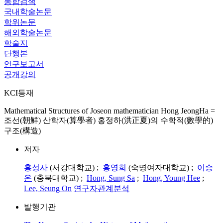
통합검색
국내학술논문
학위논문
해외학술논문
학술지
단행본
연구보고서
공개강의
KCI등재
Mathematical Structures of Joseon mathematician Hong JeongHa =
조선(朝鮮) 산학자(算學者) 홍정하(洪正夏)의 수학적(數學的)
구조(構造)
저자
홍성사
(서강대학교) ;
홍영희
(숙명여자대학교) ;
이승
온
(충북대학교) ;
Hong, Sung Sa
;
Hong, Young Hee
;
Lee, Seung On
연구자관계분석
발행기관