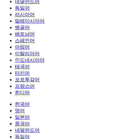
네덜란드어
독일어
러시아어
말레이시아어
벵골어
베트남어
스페인어
아랍어
이탈리아어
인도네시아어
태국어
터키어
포르투갈어
프랑스어
힌디어
한국어
영어
일본어
중국어
네덜란드어
독일어