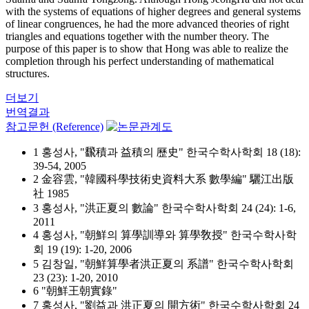
with the systems of equations of higher degrees and general systems
of linear congruences, he had the more advanced theories of right
triangles and equations together with the number theory. The
purpose of this paper is to show that Hong was able to realize the
completion through his perfect understanding of mathematical
structures.
더보기
번역결과
참고문헌 (Reference)
1 홍성사, "飜積과 益積의 歷史" 한국수학사학회 18 (18):
39-54, 2005
2 金容雲, "韓國科學技術史資料大系 數學編" 驪江出版
社 1985
3 홍성사, "洪正夏의 數論" 한국수학사학회 24 (24): 1-6,
2011
4 홍성사, "朝鮮의 算學訓導와 算學敎授" 한국수학사학
회 19 (19): 1-20, 2006
5 김창일, "朝鮮算學者洪正夏의 系譜" 한국수학사학회
23 (23): 1-20, 2010
6 "朝鮮王朝實錄"
7 홍성사, "劉益과 洪正夏의 開方術" 한국수학사학회 24