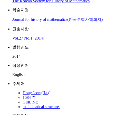
The Korean Society for History of Mathematics
학술지명
Journal for history of mathematics(한국수학사학회지)
권호사항
Vol.27 No.1 [2014]
발행연도
2014
작성언어
English
주제어
Hong JeongHa (
1684-?)
GuIlJib ()
mathematical structures