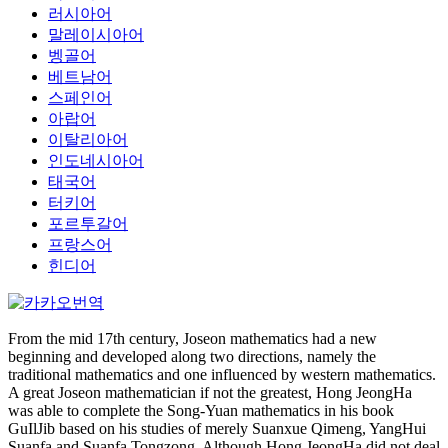
러시아어
말레이시아어
벵골어
베트남어
스페인어
아랍어
이탈리아어
인도네시아어
태국어
터키어
포르투갈어
프랑스어
힌디어
From the mid 17th century, Joseon mathematics had a new
beginning and developed along two directions, namely the
traditional mathematics and one influenced by western mathematics.
A great Joseon mathematician if not the greatest, Hong JeongHa
was able to complete the Song-Yuan mathematics in his book
GuIlJib based on his studies of merely Suanxue Qimeng, YangHui
Suanfa and Suanfa Tongzong. Although Hong JeongHa did not deal