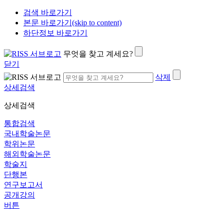
검색 바로가기
본문 바로가기(skip to content)
하단정보 바로가기
무엇을 찾고 계세요?
닫기
삭제
상세검색
상세검색
통합검색
국내학술논문
학위논문
해외학술논문
학술지
단행본
연구보고서
공개강의
버튼