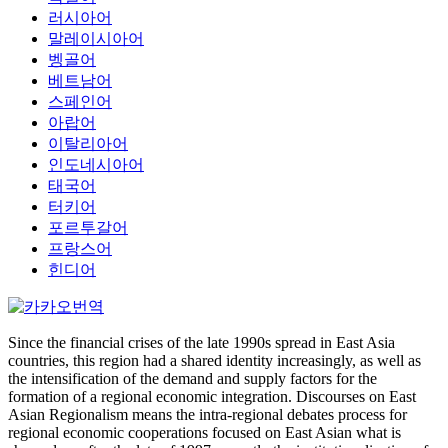
러시아어
말레이시아어
벵골어
베트남어
스페인어
아랍어
이탈리아어
인도네시아어
태국어
터키어
포르투갈어
프랑스어
힌디어
Since the financial crises of the late 1990s spread in East Asia
countries, this region had a shared identity increasingly, as well as
the intensification of the demand and supply factors for the
formation of a regional economic integration. Discourses on East
Asian Regionalism means the intra-regional debates process for
regional economic cooperations focused on East Asian what is