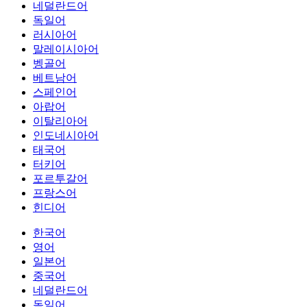
네덜란드어
독일어
러시아어
말레이시아어
벵골어
베트남어
스페인어
아랍어
이탈리아어
인도네시아어
태국어
터키어
포르투갈어
프랑스어
힌디어
한국어
영어
일본어
중국어
네덜란드어
독일어