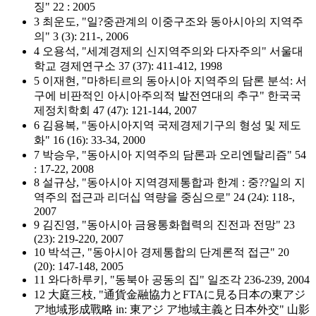
징" 22 : 2005
3 최운도, "일?중관계의 이중구조와 동아시아의 지역주
의" 3 (3): 211-, 2006
4 오용석, "세계경제의 신지역주의와 다자주의" 서울대
학교 경제연구소 37 (37): 411-412, 1998
5 이재현, "마하티르의 동아시아 지역주의 담론 분석: 서
구에 비판적인 아시아주의적 발전연대의 추구" 한국국
제정치학회 47 (47): 121-144, 2007
6 김용복, "동아시아지역 국제경제기구의 형성 및 제도
화" 16 (16): 33-34, 2000
7 박승우, "동아시아 지역주의 담론과 오리엔탈리즘" 54
: 17-22, 2008
8 설규상, "동아시아 지역경제통합과 한계 : 중??일의 지
역주의 접근과 리더십 역량을 중심으로" 24 (24): 118-,
2007
9 김진영, "동아시아 금융통화협력의 진전과 전망" 23
(23): 219-220, 2007
10 박석근, "동아시아 경제통합의 단계론적 접근" 20
(20): 147-148, 2005
11 와다하루키, "동북아 공동의 집" 일조각 236-239, 2004
12 大庭三枝, "通貨金融協力とFTAに見る日本の東アジ
ア地域形成戰略 in: 東アジ ア地域主義と日本外交" 山影