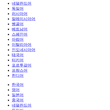
네덜란드어
독일어
러시아어
말레이시아어
벵골어
베트남어
스페인어
아랍어
이탈리아어
인도네시아어
태국어
터키어
포르투갈어
프랑스어
힌디어
한국어
영어
일본어
중국어
네덜란드어