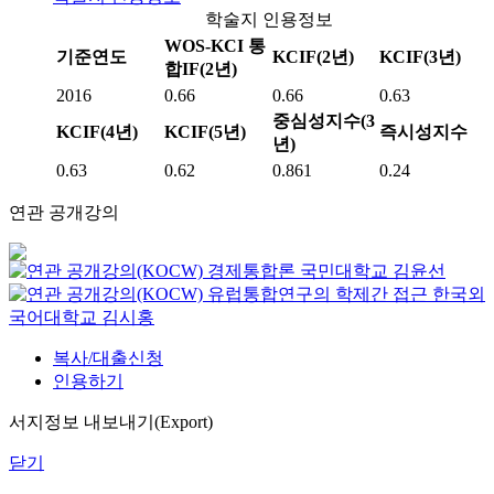
학술지 인용정보
WOS-KCI 통
기준연도
KCIF(2년)
KCIF(3년)
합IF(2년)
2016
0.66
0.66
0.63
중심성지수(3
KCIF(4년)
KCIF(5년)
즉시성지수
년)
0.63
0.62
0.861
0.24
연관 공개강의
경제통합론
국민대학교
김윤선
유럽통합연구의 학제간 접근
한국외
국어대학교
김시홍
복사/대출신청
인용하기
서지정보 내보내기(Export)
닫기