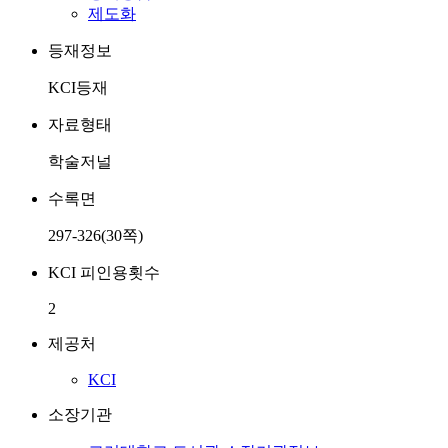
제도화
등재정보
KCI등재
자료형태
학술저널
수록면
297-326(30쪽)
KCI 피인용횟수
2
제공처
KCI
소장기관