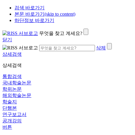
검색 바로가기
본문 바로가기(skip to content)
하단정보 바로가기
무엇을 찾고 계세요?
닫기
삭제
상세검색
상세검색
통합검색
국내학술논문
학위논문
해외학술논문
학술지
단행본
연구보고서
공개강의
버튼