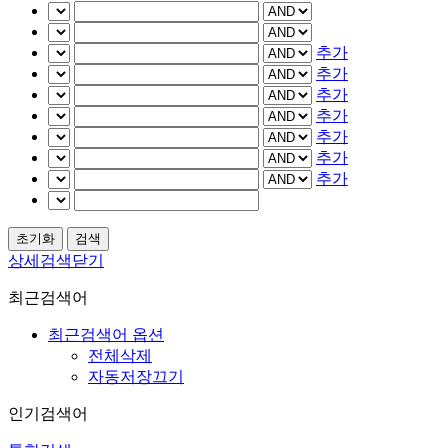
추가
추가
추가
추가
추가
추가
추가
상세검색닫기
최근검색어
최근검색어 옵션
전체삭제
자동저장끄기
인기검색어