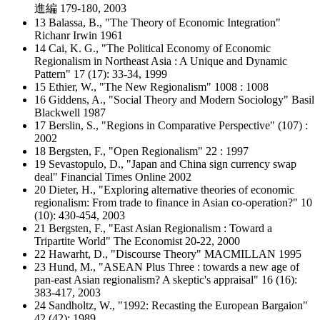
進編 179-180, 2003
13 Balassa, B., "The Theory of Economic Integration"
Richanr Irwin 1961
14 Cai, K. G., "The Political Economy of Economic
Regionalism in Northeast Asia : A Unique and Dynamic
Pattern" 17 (17): 33-34, 1999
15 Ethier, W., "The New Regionalism" 1008 : 1008
16 Giddens, A., "Social Theory and Modern Sociology" Basil
Blackwell 1987
17 Berslin, S., "Regions in Comparative Perspective" (107) :
2002
18 Bergsten, F., "Open Regionalism" 22 : 1997
19 Sevastopulo, D., "Japan and China sign currency swap
deal" Financial Times Online 2002
20 Dieter, H., "Exploring alternative theories of economic
regionalism: From trade to finance in Asian co-operation?" 10
(10): 430-454, 2003
21 Bergsten, F., "East Asian Regionalism : Toward a
Tripartite World" The Economist 20-22, 2000
22 Hawarht, D., "Discourse Theory" MACMILLAN 1995
23 Hund, M., "ASEAN Plus Three : towards a new age of
pan-east Asian regionalism? A skeptic's appraisal" 16 (16):
383-417, 2003
24 Sandholtz, W., "1992: Recasting the European Bargaion"
42 (42): 1989