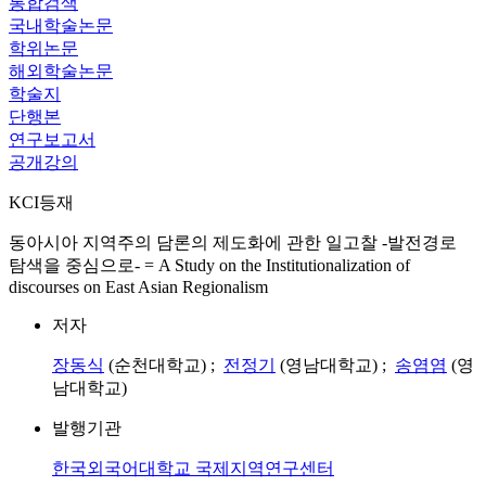
통합검색
국내학술논문
학위논문
해외학술논문
학술지
단행본
연구보고서
공개강의
KCI등재
동아시아 지역주의 담론의 제도화에 관한 일고찰 -발전경로
탐색을 중심으로- = A Study on the Institutionalization of
discourses on East Asian Regionalism
저자
장동식
(순천대학교) ;
전정기
(영남대학교) ;
송염염
(영
남대학교)
발행기관
한국외국어대학교 국제지역연구센터