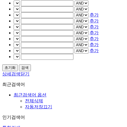
추가
추가
추가
추가
추가
추가
추가
상세검색닫기
최근검색어
최근검색어 옵션
전체삭제
자동저장끄기
인기검색어