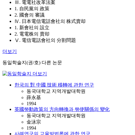
Ⅲ. 電電社改革法案
1. 自民黨의 政策
2. 國會의 審議
Ⅳ. 日本電信電話會社의 株式賣却
1. 新會社의 設立
2. 電電株의 賣却
Ⅴ. 電信電話會社의 分割問題
더보기
동일학술지(권/호) 다른 논문
한국의 對 中國 技術 移轉에 관한 연구
동국대학교 지역개발대학원
薛永基
1994
英國勞動政策의 方向轉換과 勞使關係의 變化
동국대학교 지역개발대학원
金泳宗
1994
사례연구의 교육방법론에 관한 연구