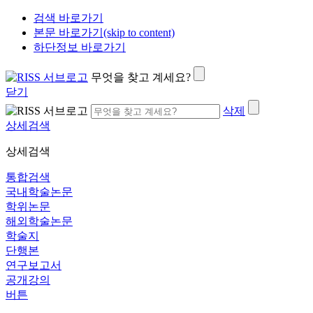
검색 바로가기
본문 바로가기(skip to content)
하단정보 바로가기
무엇을 찾고 계세요?
닫기
삭제
상세검색
상세검색
통합검색
국내학술논문
학위논문
해외학술논문
학술지
단행본
연구보고서
공개강의
버튼