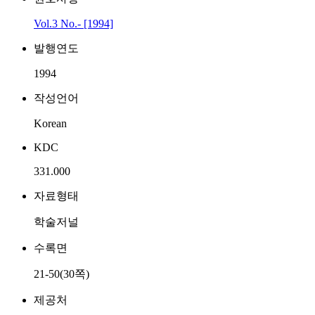
Vol.3 No.- [1994]
발행연도
1994
작성언어
Korean
KDC
331.000
자료형태
학술저널
수록면
21-50(30쪽)
제공처