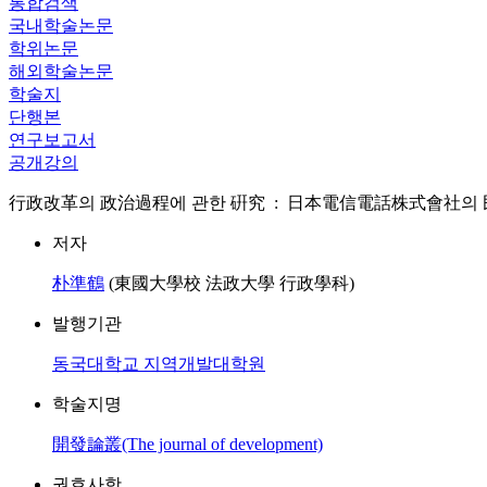
통합검색
국내학술논문
학위논문
해외학술논문
학술지
단행본
연구보고서
공개강의
行政改革의 政治過程에 관한 硏究 : 日本電信電話株式會社의 民營化를 중심으로 case of 
저자
朴準鶴
(東國大學校 法政大學 行政學科)
발행기관
동국대학교 지역개발대학원
학술지명
開發論叢(The journal of development)
권호사항