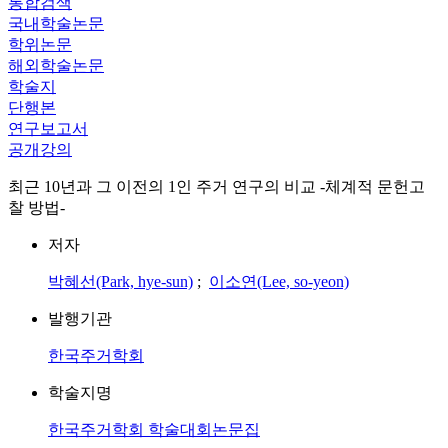
통합검색
국내학술논문
학위논문
해외학술논문
학술지
단행본
연구보고서
공개강의
최근 10년과 그 이전의 1인 주거 연구의 비교 -체계적 문헌고
찰 방법-
저자
박혜선(Park, hye-sun)
;
이소연(Lee, so-yeon)
발행기관
한국주거학회
학술지명
한국주거학회 학술대회논문집