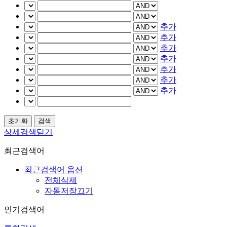
추가
추가
추가
추가
추가
추가
추가
상세검색닫기
최근검색어
최근검색어 옵션
전체삭제
자동저장끄기
인기검색어