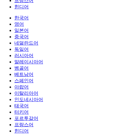
프랑스어
힌디어
한국어
영어
일본어
중국어
네덜란드어
독일어
러시아어
말레이시아어
벵골어
베트남어
스페인어
아랍어
이탈리아어
인도네시아어
태국어
터키어
포르투갈어
프랑스어
힌디어