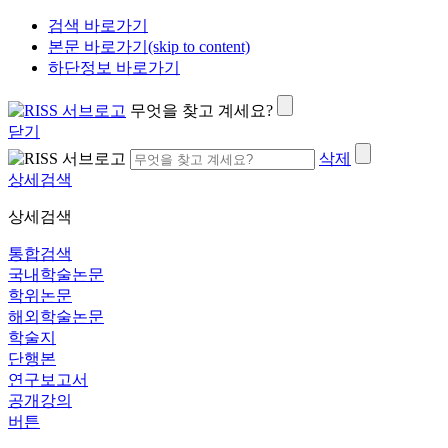
검색 바로가기
본문 바로가기(skip to content)
하단정보 바로가기
무엇을 찾고 계세요?
닫기
삭제
상세검색
상세검색
통합검색
국내학술논문
학위논문
해외학술논문
학술지
단행본
연구보고서
공개강의
버튼