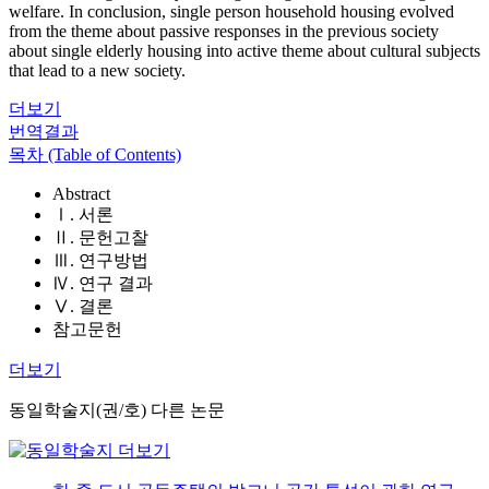
welfare. In conclusion, single person household housing evolved
from the theme about passive responses in the previous society
about single elderly housing into active theme about cultural subjects
that lead to a new society.
더보기
번역결과
목차 (Table of Contents)
Abstract
Ⅰ. 서론
Ⅱ. 문헌고찰
Ⅲ. 연구방법
Ⅳ. 연구 결과
Ⅴ. 결론
참고문헌
더보기
동일학술지(권/호) 다른 논문