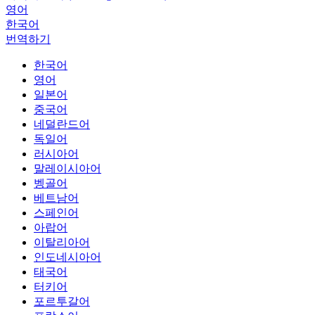
영어
한국어
번역하기
한국어
영어
일본어
중국어
네덜란드어
독일어
러시아어
말레이시아어
벵골어
베트남어
스페인어
아랍어
이탈리아어
인도네시아어
태국어
터키어
포르투갈어