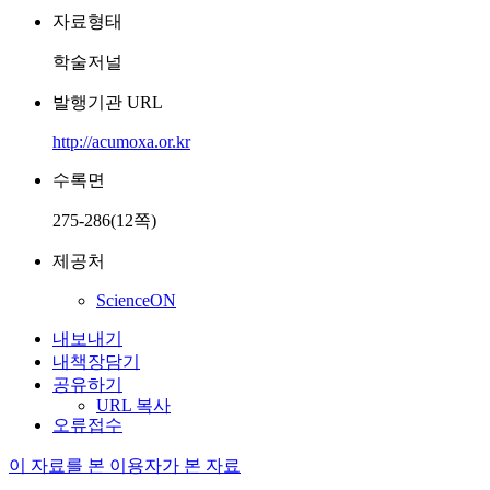
자료형태
학술저널
발행기관 URL
http://acumoxa.or.kr
수록면
275-286(12쪽)
제공처
ScienceON
내보내기
내책장담기
공유하기
URL 복사
오류접수
이 자료를 본 이용자가 본 자료