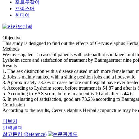
포르투갈어
프랑스어
힌디어
Objective
This study is designed to find out the effects of Cervus elaphus Herbal
Methods
We investigated 15 cases of patients with osteoarthritis in knee joint 
Lyshoim score and satisfaction of treatment by Baumgaertner nine po
Results
1. The sex distinction with a disease caused much more female than mal
2. Jobs is mainly ranked with a sitting position jobs and a housewife.
3. Approximately 73.3% of cases before our hospital have ever treated a
4. According to Lyshoim score, before treatment is 54.87 and after is 
5. According to VAS score, before treatment is 10 and after is 44.6.
6. In evaluating of satisfaction, good are 73.2% according to Baumgaer
Conclusion
According to the results, Cervus elaphus Herbal acupuncture may be eff
더보기
번역결과
참고문헌 (Reference)