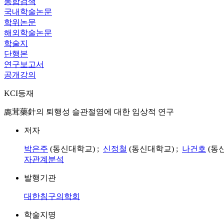
통합검색
국내학술논문
학위논문
해외학술논문
학술지
단행본
연구보고서
공개강의
KCI등재
鹿茸藥針의 퇴행성 슬관절염에 대한 임상적 연구
저자
박은주
(동신대학교) ;
신정철
(동신대학교) ;
나건호
(동
자관계분석
발행기관
대한침구의학회
학술지명