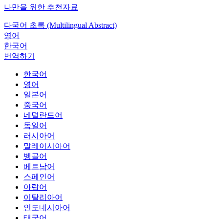
나만을 위한 추천자료
다국어 초록 (Multilingual Abstract)
영어
한국어
번역하기
한국어
영어
일본어
중국어
네덜란드어
독일어
러시아어
말레이시아어
벵골어
베트남어
스페인어
아랍어
이탈리아어
인도네시아어
태국어