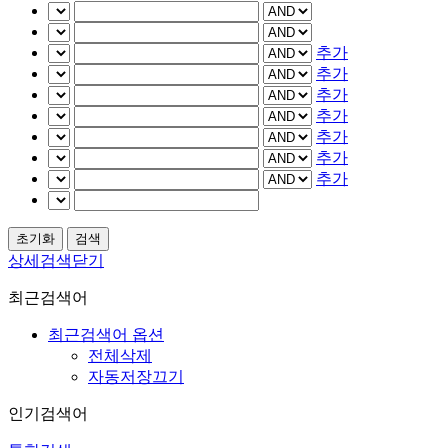
추가
추가
추가
추가
추가
추가
추가
상세검색닫기
최근검색어
최근검색어 옵션
전체삭제
자동저장끄기
인기검색어