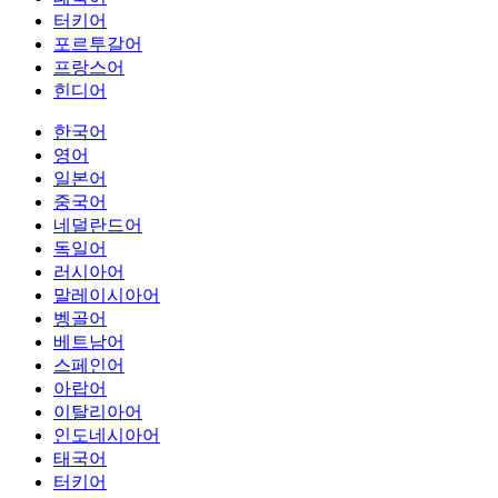
터키어
포르투갈어
프랑스어
힌디어
한국어
영어
일본어
중국어
네덜란드어
독일어
러시아어
말레이시아어
벵골어
베트남어
스페인어
아랍어
이탈리아어
인도네시아어
태국어
터키어