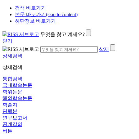
검색 바로가기
본문 바로가기(skip to content)
하단정보 바로가기
무엇을 찾고 계세요?
닫기
삭제
상세검색
상세검색
통합검색
국내학술논문
학위논문
해외학술논문
학술지
단행본
연구보고서
공개강의
버튼