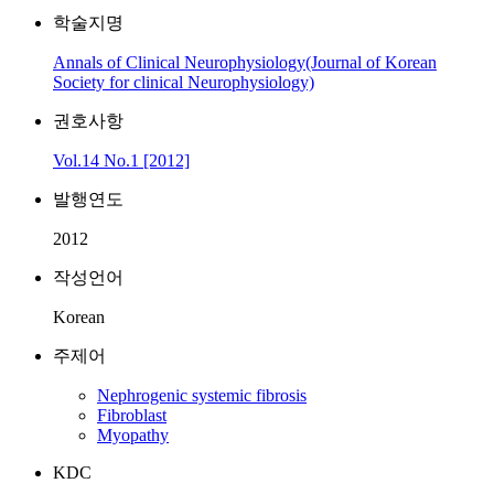
학술지명
Annals of Clinical Neurophysiology(Journal of Korean
Society for clinical Neurophysiology)
권호사항
Vol.14 No.1 [2012]
발행연도
2012
작성언어
Korean
주제어
Nephrogenic systemic fibrosis
Fibroblast
Myopathy
KDC