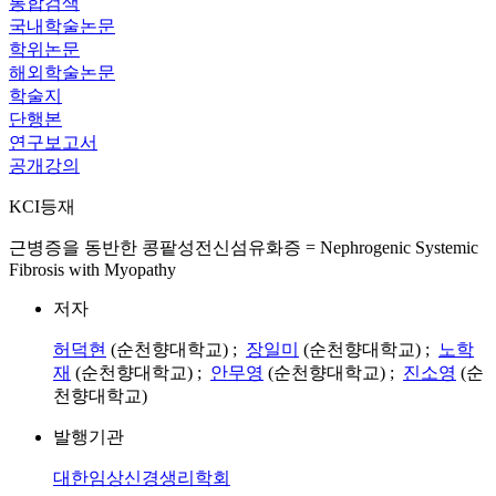
통합검색
국내학술논문
학위논문
해외학술논문
학술지
단행본
연구보고서
공개강의
KCI등재
근병증을 동반한 콩팥성전신섬유화증 = Nephrogenic Systemic
Fibrosis with Myopathy
저자
허덕현
(순천향대학교) ;
장일미
(순천향대학교) ;
노학
재
(순천향대학교) ;
안무영
(순천향대학교) ;
진소영
(순
천향대학교)
발행기관
대한임상신경생리학회