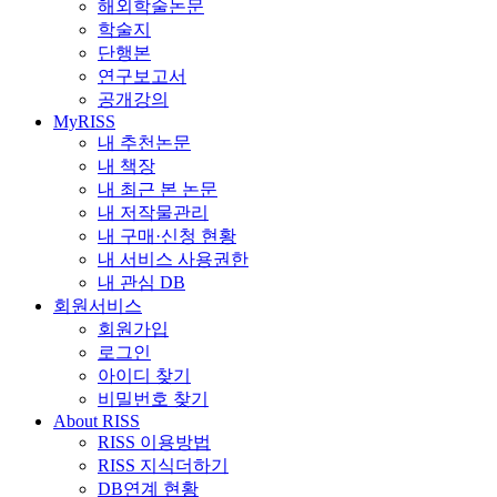
해외학술논문
학술지
단행본
연구보고서
공개강의
MyRISS
내 추천논문
내 책장
내 최근 본 논문
내 저작물관리
내 구매·신청 현황
내 서비스 사용권한
내 관심 DB
회원서비스
회원가입
로그인
아이디 찾기
비밀번호 찾기
About RISS
RISS 이용방법
RISS 지식더하기
DB연계 현황