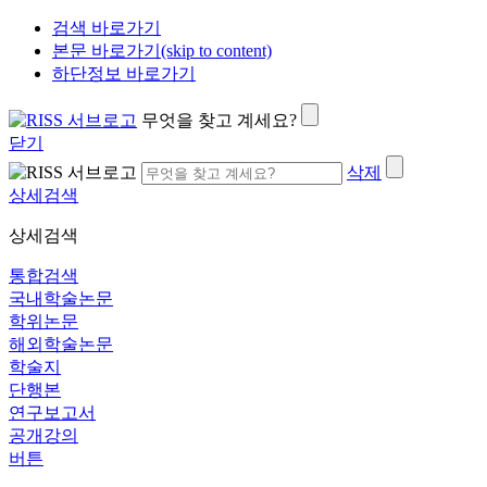
검색 바로가기
본문 바로가기(skip to content)
하단정보 바로가기
무엇을 찾고 계세요?
닫기
삭제
상세검색
상세검색
통합검색
국내학술논문
학위논문
해외학술논문
학술지
단행본
연구보고서
공개강의
버튼