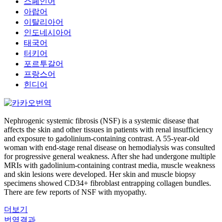
스페인어
아랍어
이탈리아어
인도네시아어
태국어
터키어
포르투갈어
프랑스어
힌디어
Nephrogenic systemic fibrosis (NSF) is a systemic disease that
affects the skin and other tissues in patients with renal insufficiency
and exposure to gadolinium-containing contrast. A 55-year-old
woman with end-stage renal disease on hemodialysis was consulted
for progressive general weakness. After she had undergone multiple
MRIs with gadolinium-containing contrast media, muscle weakness
and skin lesions were developed. Her skin and muscle biopsy
specimens showed CD34+ fibroblast entrapping collagen bundles.
There are few reports of NSF with myopathy.
더보기
번역결과