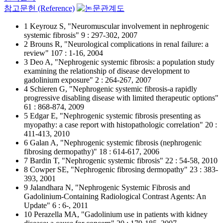
참고문헌 (Reference)
1 Keyrouz S, "Neuromuscular involvement in nephrogenic
systemic fibrosis" 9 : 297-302, 2007
2 Brouns R, "Neurological complications in renal failure: a
review" 107 : 1-16, 2004
3 Deo A, "Nephrogenic systemic fibrosis: a population study
examining the relationship of disease development to
gadolinium exposure" 2 : 264-267, 2007
4 Schieren G, "Nephrogenic systemic fibrosis-a rapidly
progressive disabling disease with limited therapeutic options"
61 : 868-874, 2009
5 Edgar E, "Nephrogenic systemic fibrosis presenting as
myopathy: a case report with histopathologic correlation" 20 :
411-413, 2010
6 Galan A, "Nephrogenic systemic fibrosis (nephrogenic
fibrosing dermopathy)" 18 : 614-617, 2006
7 Bardin T, "Nephrogenic systemic fibrosis" 22 : 54-58, 2010
8 Cowper SE, "Nephrogenic fibrosing dermopathy" 23 : 383-
393, 2001
9 Jalandhara N, "Nephrogenic Systemic Fibrosis and
Gadolinium-Containing Radiological Contrast Agents: An
Update" 6 : 6-, 2011
10 Perazella MA, "Gadolinium use in patients with kidney