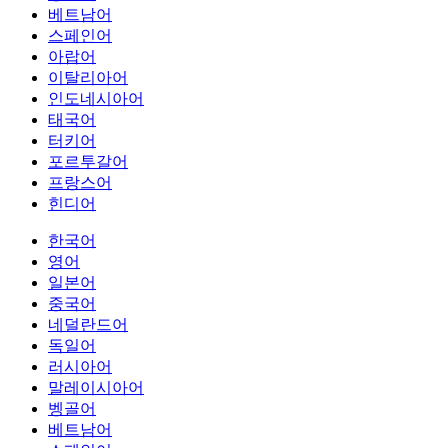
베트남어
스페인어
아랍어
이탈리아어
인도네시아어
태국어
터키어
포르투갈어
프랑스어
힌디어
한국어
영어
일본어
중국어
네덜란드어
독일어
러시아어
말레이시아어
벵골어
베트남어