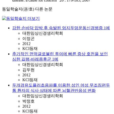
disease: a cause for concern" 20 : 179-185, 2007
동일학술지(권/호) 다른 논문
강한 손바닥 압박 후 속발된 엄지두덩운동신경병증 1예
대한임상신경생리학회
이정곤
2012
KCI등재
추가적인 면역글로불린 투여에 빠른 증상 호전을 보인
심한 길랭-바레증후군 1예
대한임상신경생리학회
김두현
2012
KCI등재
두개경유도플러초음파를 이용한 성인 여성 무조짐편두
통 환자의 식사 상태에 따른 뇌혈관반응성 변화
대한임상신경생리학회
박정호
2012
KCI등재