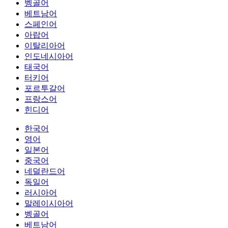
벵골어
베트남어
스페인어
아랍어
이탈리아어
인도네시아어
태국어
터키어
포르투갈어
프랑스어
힌디어
한국어
영어
일본어
중국어
네덜란드어
독일어
러시아어
말레이시아어
벵골어
베트남어