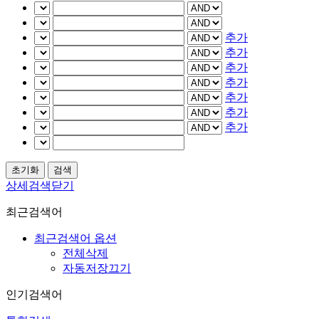
추가
추가
추가
추가
추가
추가
추가
상세검색닫기
최근검색어
최근검색어 옵션
전체삭제
자동저장끄기
인기검색어