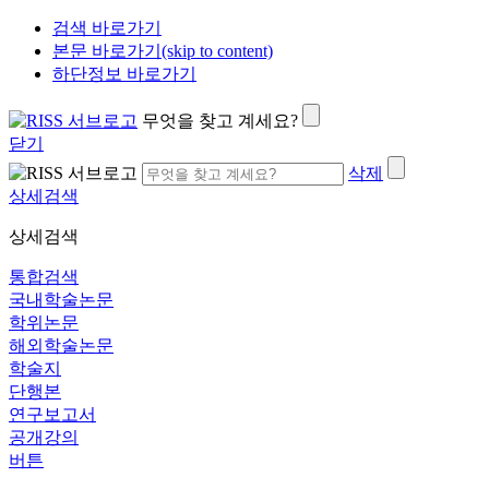
검색 바로가기
본문 바로가기(skip to content)
하단정보 바로가기
무엇을 찾고 계세요?
닫기
삭제
상세검색
상세검색
통합검색
국내학술논문
학위논문
해외학술논문
학술지
단행본
연구보고서
공개강의
버튼