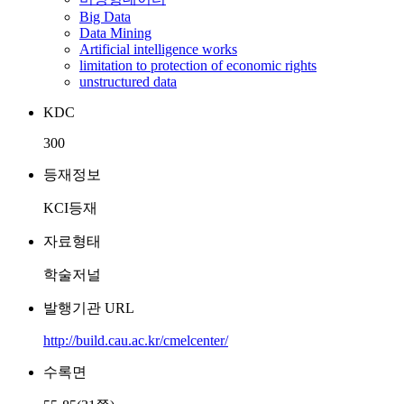
Big Data
Data Mining
Artificial intelligence works
limitation to protection of economic rights
unstructured data
KDC
300
등재정보
KCI등재
자료형태
학술저널
발행기관 URL
http://build.cau.ac.kr/cmelcenter/
수록면