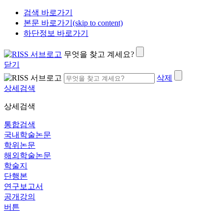
검색 바로가기
본문 바로가기(skip to content)
하단정보 바로가기
무엇을 찾고 계세요?
닫기
삭제
상세검색
상세검색
통합검색
국내학술논문
학위논문
해외학술논문
학술지
단행본
연구보고서
공개강의
버튼