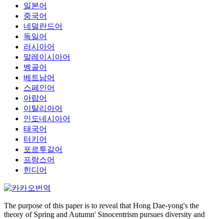
일본어
중국어
네덜란드어
독일어
러시아어
말레이시아어
벵골어
베트남어
스페인어
아랍어
이탈리아어
인도네시아어
태국어
터키어
포르투갈어
프랑스어
힌디어
The purpose of this paper is to reveal that Hong Dae-yong's the
theory of Spring and Autumn' Sinocentrism pursues diversity and