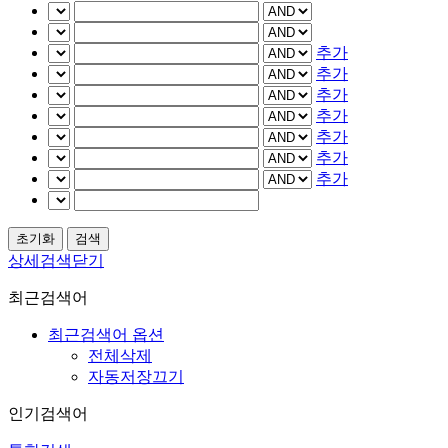
추가
추가
추가
추가
추가
추가
추가
상세검색닫기
최근검색어
최근검색어 옵션
전체삭제
자동저장끄기
인기검색어