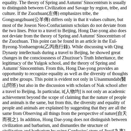
equality. The theory of Spring and Autumn' Sinocentrism is usually
to distinguish between Civilization and Savage by region, tribe, and
culture. If the Zuozhuan(左傳) emphasizes tribe, the
Gongyangzhuan(公羊傳) differs only in that it values culture, but
most of the Joseon Neo-Confucianism scholars do not deviate from
the two lines. Prior to a travel to Beijing, Hong Dae-yong also does
not deviate from the theory of Spring and Autumn' Sinocentrism of
the Zuozhuan. This point can be found in an article in the Eul-
Byeong-Yonhaengrok(乙丙燕行錄). While discussing with Qing
Dynasty intellectuals during a travel to Beijing, he showed great
changes in the consciousness of Zhuzixue’s Truth Inheritance, the
legitimacy of the Yulgok school, and the theory of Spring and
Autumn' Sinocentrism. From this, Hong Dae-yong provides an
opportunity to recognize equality as well as the diversity of thoughts
and tribe groups. This point is evident not only in Uisanmundab(醫
山問答) but also in the discussion with scholars of Nak school after
a travel to Beijing. In particular, it[人物均] is not only an academic
achievement beyond the scope of claiming that the nature of people
and animals is the same, but from this, the diversity and equality of
people and animals are explained by suggesting that they are all the
same from Observing all things from the perspective of nature[自天
而視之]. In addition, Hong Dae-yong does not distinguish between
civilization and barbarism, and dismantles the structure of
civilization and barbarism by using Confucius' story of Jiuyi[九夷]