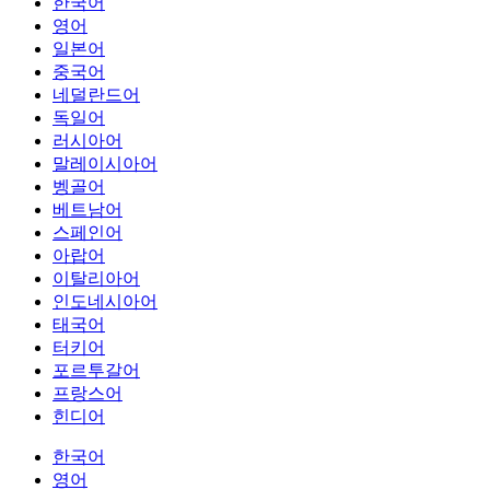
한국어
영어
일본어
중국어
네덜란드어
독일어
러시아어
말레이시아어
벵골어
베트남어
스페인어
아랍어
이탈리아어
인도네시아어
태국어
터키어
포르투갈어
프랑스어
힌디어
한국어
영어