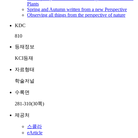
Plants
Spring and Autumn written from a new Perspective
Observing all things from the perspective of nature
KDC
810
등재정보
KCI등재
자료형태
학술저널
수록면
281-310(30쪽)
제공처
스콜라
eArticle