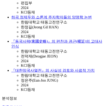
편집부
2024
KCI등재
하곡 정제두와 소론계 주자학자들의 양명학 논변
한림대학교 태동고전연구소
한정길(Jeong Gil HAN)
2024
KCI등재
『동국사략(東國史略)』의 편찬과 권근(權近)의 고대사
인식
한림대학교 태동고전연구소
전덕재(Deogjae JEON)
2024
KCI등재
『대한망국사열전』의 사실성 검토와 사료적 가치
한림대학교 태동고전연구소
정은주(Eun-Joo JUNG)
2024
KCI등재
분석정보