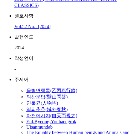
CLASSICS)
권호사항
Vol.52 No.- [2024]
발행연도
2024
작성언어
-
주제어
을병연행록(乙丙燕行錄)
의산문답(毉山問答)
인물균(人物均)
역외춘추(域外春秋)
자천이시지(自天而視之)
Eul-Byeong-Yonhaengrok
Uisanmundab
The Equality between Human beings and Animals and