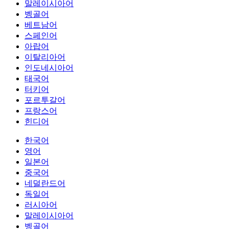
말레이시아어
벵골어
베트남어
스페인어
아랍어
이탈리아어
인도네시아어
태국어
터키어
포르투갈어
프랑스어
힌디어
한국어
영어
일본어
중국어
네덜란드어
독일어
러시아어
말레이시아어
벵골어