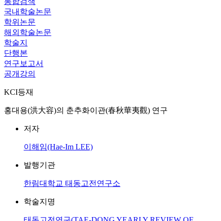
통합검색
국내학술논문
학위논문
해외학술논문
학술지
단행본
연구보고서
공개강의
KCI등재
홍대용(洪大容)의 춘추화이관(春秋華夷觀) 연구
저자
이해임(Hae-Im LEE)
발행기관
한림대학교 태동고전연구소
학술지명
태동고전연구(TAE-DONG YEARLY REVIEW OF