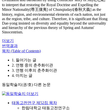
to interpret that restoring the Royal Doctrine and Expelling the
Minor Nationality[尊王攘夷] of Chunqiudayi[春秋大義] as the
history, region, and environmental elements of each nation, not just
as the region, tribe, and culture. Therefore, it is significant that Hong
Dae-yong insisted on diversity and equality beyond the universality
and hierarchy of the previous theory of Spring and Autumn'
Sinocentrism.
더보기
번역결과
목차 (Table of Contents)
1. 들어가는 글
2. 연행 중의 춘추화이관
3. 연행 이후의 춘추화이관
4. 마치는 글
동일학술지(권/호) 다른 논문
태동고전연구 제52집 목차
한림대학교 태동고전연구소