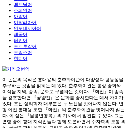
베트남어
스페인어
아랍어
이탈리아어
인도네시아어
태국어
터키어
포르투갈어
프랑스어
힌디어
이 논문의 목적은 홍대용의 춘추화이관이 다양성과 평등성을
추구하는 것임을 밝히는 데 있다. 춘추화이관은 통상 중화와
이적을 지역, 종족, 문화로 구별하는 것이다. 『좌전』이 종족
을 강조한다면 『공양전』은 문화를 중시한다는 데서 차이가
있다. 조선 성리학자 대부분은 두 노선을 벗어나지 않는다. 연
행 이전 홍대용 또한 『좌전』의 춘추화이관을 벗어나지 않는
다. 이 점은 『을병연행록』의 기사에서 발견할 수 있다. 그는
연행 중에 청대 지식인들과 함께 토론하면서 주자학의 도통 의
식, 율곡학파의 정통성, 그리고 중화와 야만의 춘추화이관에