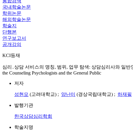
통합검색
국내학술논문
학위논문
해외학술논문
학술지
단행본
연구보고서
공개강의
KCI등재
심리․상담 서비스의 명칭, 범위, 업무 탐색: 상담심리사와 일반인 집단의 인식을 중심으로 =
the Counseling Psychologists and the General Public
저자
성현모
(고려대학교) ;
양난미
(경상국립대학교) ;
하재필
발행기관
한국상담심리학회
학술지명