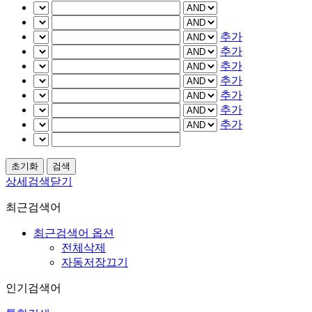
추가
추가
추가
추가
추가
추가
추가
상세검색닫기
최근검색어
최근검색어 옵션
전체삭제
자동저장끄기
인기검색어