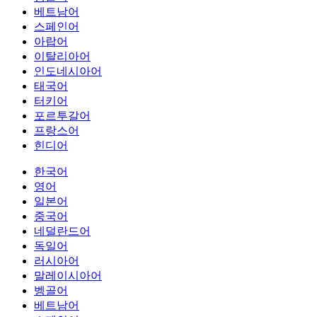
베트남어
스페인어
아랍어
이탈리아어
인도네시아어
태국어
터키어
포르투갈어
프랑스어
힌디어
한국어
영어
일본어
중국어
네덜란드어
독일어
러시아어
말레이시아어
벵골어
베트남어