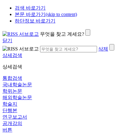
검색 바로가기
본문 바로가기(skip to content)
하단정보 바로가기
무엇을 찾고 계세요?
닫기
삭제
상세검색
상세검색
통합검색
국내학술논문
학위논문
해외학술논문
학술지
단행본
연구보고서
공개강의
버튼