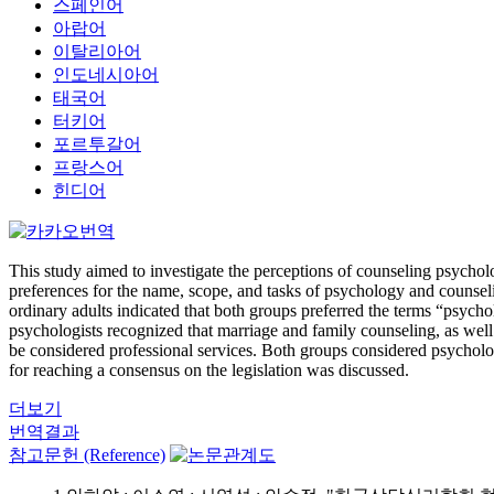
스페인어
아랍어
이탈리아어
인도네시아어
태국어
터키어
포르투갈어
프랑스어
힌디어
This study aimed to investigate the perceptions of counseling psycholo
preferences for the name, scope, and tasks of psychology and counsel
ordinary adults indicated that both groups preferred the terms “psycho
psychologists recognized that marriage and family counseling, as well a
be considered professional services. Both groups considered psycholog
for reaching a consensus on the legislation was discussed.
더보기
번역결과
참고문헌 (Reference)