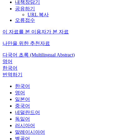
내책장담기
공유하기
URL 복사
오류접수
이 자료를 본 이용자가 본 자료
나만을 위한 추천자료
다국어 초록 (Multilingual Abstract)
영어
한국어
번역하기
한국어
영어
일본어
중국어
네덜란드어
독일어
러시아어
말레이시아어
벵골어