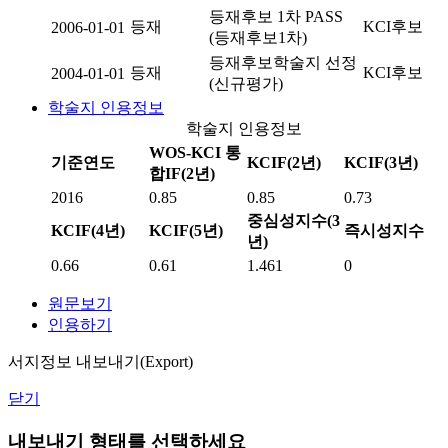
등재후보 1차 PASS
등재
KCI후보
2006-01-01
(등재후보1차)
등재후보학술지 선정
등재
KCI후보
2004-01-01
(신규평가)
학술지 인용정보
학술지 인용정보
WOS-KCI 통
기준연도
KCIF(2년)
KCIF(3년)
합IF(2년)
2016
0.85
0.85
0.73
중심성지수(3
KCIF(4년)
KCIF(5년)
즉시성지수
년)
0.66
0.61
1.461
0
원문보기
인용하기
서지정보 내보내기(Export)
닫기
내보내기 형태를 선택하세요