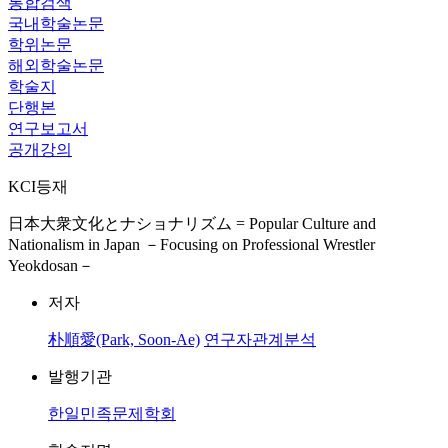
통합검색
국내학술논문
학위논문
해외학술논문
학술지
단행본
연구보고서
공개강의
KCI등재
日本大衆文化とナショナリズム = Popular Culture and
Nationalism in Japan －Focusing on Professional Wrestler
Yeokdosan－
저자
朴順愛(Park, Soon-Ae)
연구자관계분석
발행기관
한일민족문제학회