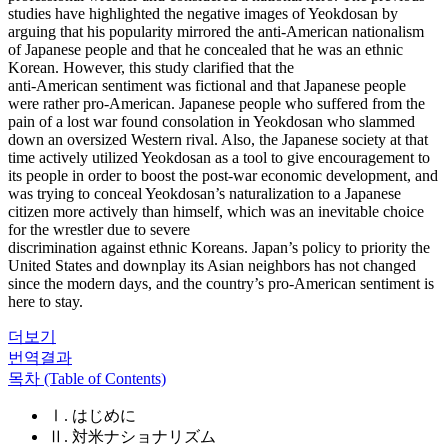
studies have highlighted the negative images of Yeokdosan by
arguing that his popularity mirrored the anti-American nationalism
of Japanese people and that he concealed that he was an ethnic
Korean. However, this study clarified that the
anti-American sentiment was fictional and that Japanese people
were rather pro-American. Japanese people who suffered from the
pain of a lost war found consolation in Yeokdosan who slammed
down an oversized Western rival. Also, the Japanese society at that
time actively utilized Yeokdosan as a tool to give encouragement to
its people in order to boost the post-war economic development, and
was trying to conceal Yeokdosan’s naturalization to a Japanese
citizen more actively than himself, which was an inevitable choice
for the wrestler due to severe
discrimination against ethnic Koreans. Japan’s policy to priority the
United States and downplay its Asian neighbors has not changed
since the modern days, and the country’s pro-American sentiment is
here to stay.
더보기
번역결과
목차 (Table of Contents)
Ⅰ. はじめに
Ⅱ. 対米ナショナリズム