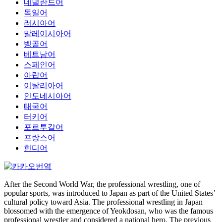
네덜란드어
독일어
러시아어
말레이시아어
벵골어
베트남어
스페인어
아랍어
이탈리아어
인도네시아어
태국어
터키어
포르투갈어
프랑스어
힌디어
After the Second World War, the professional wrestling, one of
popular sports, was introduced to Japan as part of the United States’
cultural policy toward Asia. The professional wrestling in Japan
blossomed with the emergence of Yeokdosan, who was the famous
professional wrestler and considered a national hero. The previous