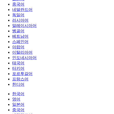
중국어
네덜란드어
독일어
러시아어
말레이시아어
벵골어
베트남어
스페인어
아랍어
이탈리아어
인도네시아어
태국어
터키어
포르투갈어
프랑스어
힌디어
한국어
영어
일본어
중국어