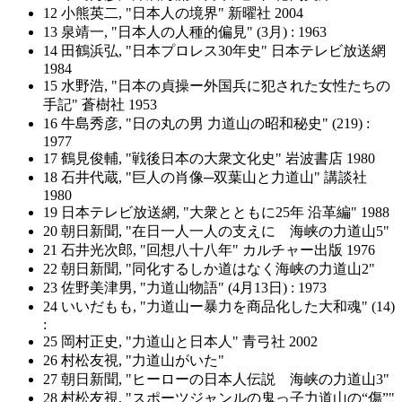
12 小熊英二, "日本人の境界" 新曜社 2004
13 泉靖一, "日本人の人種的偏見" (3月) : 1963
14 田鶴浜弘, "日本プロレス30年史" 日本テレビ放送網
1984
15 水野浩, "日本の貞操ー外国兵に犯された女性たちの
手記" 蒼樹社 1953
16 牛島秀彦, "日の丸の男 力道山の昭和秘史" (219) :
1977
17 鶴見俊輔, "戦後日本の大衆文化史" 岩波書店 1980
18 石井代蔵, "巨人の肖像─双葉山と力道山" 講談社
1980
19 日本テレビ放送網, "大衆とともに25年 沿革編" 1988
20 朝日新聞, "在日一人一人の支えに 海峡の力道山5"
21 石井光次郎, "回想八十八年" カルチャー出版 1976
22 朝日新聞, "同化するしか道はなく海峡の力道山2"
23 佐野美津男, "力道山物語" (4月13日) : 1973
24 いいだもも, "力道山ー暴力を商品化した大和魂" (14)
:
25 岡村正史, "力道山と日本人" 青弓社 2002
26 村松友視, "力道山がいた"
27 朝日新聞, "ヒーローの日本人伝説 海峡の力道山3"
28 村松友視, "スポーツジャンルの鬼っ子力道山の“傷”"