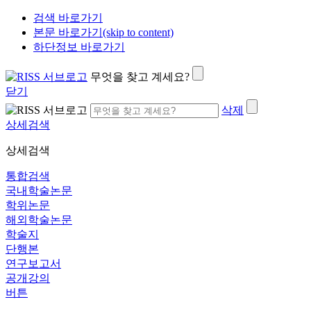
검색 바로가기
본문 바로가기(skip to content)
하단정보 바로가기
무엇을 찾고 계세요?
닫기
삭제
상세검색
상세검색
통합검색
국내학술논문
학위논문
해외학술논문
학술지
단행본
연구보고서
공개강의
버튼