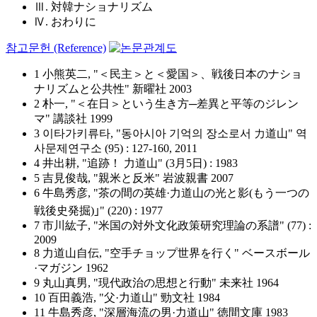
Ⅲ. 対韓ナショナリズム
Ⅳ. おわりに
참고문헌 (Reference)
1 小熊英二, "＜民主＞と＜愛国＞、戦後日本のナショ
ナリズムと公共性" 新曜社 2003
2 朴一, "＜在日＞という生き方─差異と平等のジレン
マ" 講談社 1999
3 이타가키류타, "동아시아 기억의 장소로서 力道山" 역
사문제연구소 (95) : 127-160, 2011
4 井出耕, "追跡！ 力道山" (3月5日) : 1983
5 吉見俊哉, "親米と反米" 岩波親書 2007
6 牛島秀彦, "茶の間の英雄·力道山の光と影(もう一つの
戦後史発掘)｣" (220) : 1977
7 市川紘子, "米国の対外文化政策研究理論の系譜" (77) :
2009
8 力道山自伝, "空手チョップ世界を行く" ベースボール
·マガジン 1962
9 丸山真男, "現代政治の思想と行動" 未来社 1964
10 百田義浩, "父·力道山" 勁文社 1984
11 牛島秀彦, "深層海流の男·力道山" 徳間文庫 1983