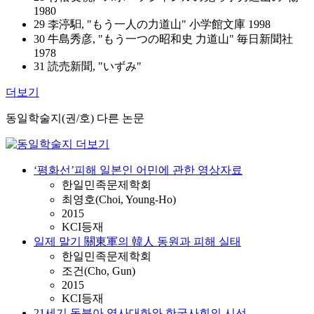
1980
29 李渟馹, "もう一人の力道山" 小学館文庫 1998
30 牛島秀彦, "もう一つの昭和史 力道山" 毎日新聞社
1978
31 読売新聞, "いずみ"
더보기
동일학술지(권/호) 다른 논문
‘평화선’피해 일본인 어민에 관한 영상자료
한일민족문제학회
최영호(Choi, Young-Ho)
2015
KCI등재
일제 말기 關東軍의 韓人 동원과 피해 실태
한일민족문제학회
조건(Cho, Gun)
2015
KCI등재
21세기 동북아 역사대화와 한국사회의 시선