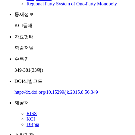
Regional Party System of One-Party Monopoly
등재정보
KCI등재
자료형태
학술저널
수록면
349-381(33쪽)
DOI식별코드
http://dx.doi.org/10.15299/jk.2015.8.56.349
제공처
RISS
KCI
DBpia
소장기관