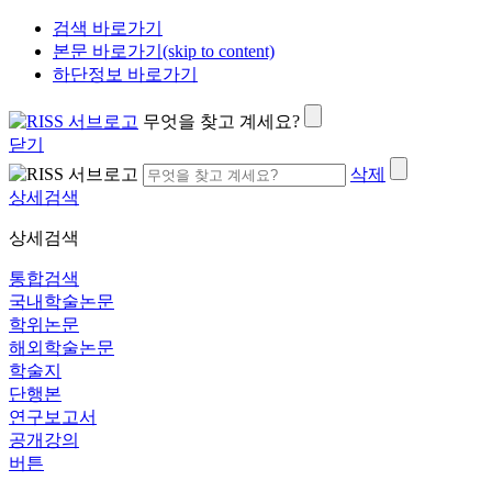
검색 바로가기
본문 바로가기(skip to content)
하단정보 바로가기
무엇을 찾고 계세요?
닫기
삭제
상세검색
상세검색
통합검색
국내학술논문
학위논문
해외학술논문
학술지
단행본
연구보고서
공개강의
버튼