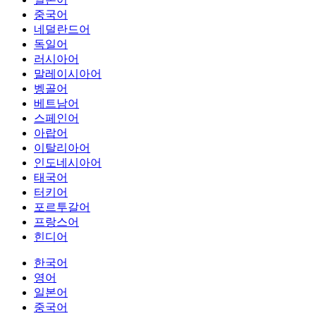
중국어
네덜란드어
독일어
러시아어
말레이시아어
벵골어
베트남어
스페인어
아랍어
이탈리아어
인도네시아어
태국어
터키어
포르투갈어
프랑스어
힌디어
한국어
영어
일본어
중국어