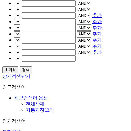
추가
추가
추가
추가
추가
추가
추가
상세검색닫기
최근검색어
최근검색어 옵션
전체삭제
자동저장끄기
인기검색어