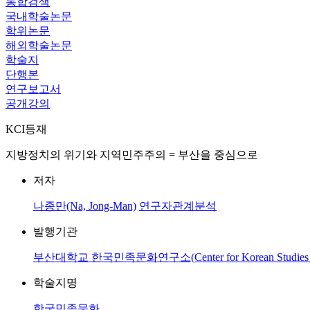
통합검색
국내학술논문
학위논문
해외학술논문
학술지
단행본
연구보고서
공개강의
KCI등재
지방정치의 위기와 지역민주주의 = 부산을 중심으로
저자
나종만(Na, Jong-Man)
연구자관계분석
발행기관
부산대학교 한국민족문화연구소(Center for Korean Studies Pusan
학술지명
한국민족문화