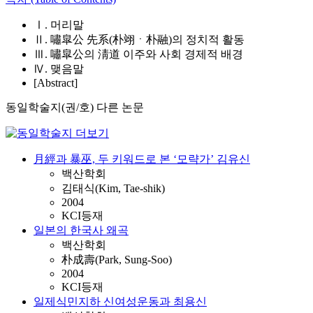
Ⅰ. 머리말
Ⅱ. 嘯皐公 先系(朴翊ㆍ朴融)의 정치적 활동
Ⅲ. 嘯皐公의 淸道 이주와 사회 경제적 배경
Ⅳ. 맺음말
[Abstract]
동일학술지(권/호) 다른 논문
月經과 暴巫, 두 키워드로 본 ‘모략가’ 김유신
백산학회
김태식(Kim, Tae-shik)
2004
KCI등재
일본의 한국사 왜곡
백산학회
朴成壽(Park, Sung-Soo)
2004
KCI등재
일제식민지하 신여성운동과 최용신