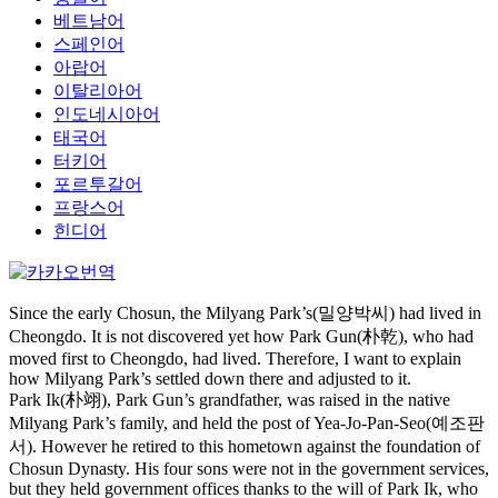
베트남어
스페인어
아랍어
이탈리아어
인도네시아어
태국어
터키어
포르투갈어
프랑스어
힌디어
Since the early Chosun, the Milyang Park’s(밀양박씨) had lived in
Cheongdo. It is not discovered yet how Park Gun(朴乾), who had
moved first to Cheongdo, had lived. Therefore, I want to explain
how Milyang Park’s settled down there and adjusted to it.
Park Ik(朴翊), Park Gun’s grandfather, was raised in the native
Milyang Park’s family, and held the post of Yea-Jo-Pan-Seo(예조판
서). However he retired to this hometown against the foundation of
Chosun Dynasty. His four sons were not in the government services,
but they held government offices thanks to the will of Park Ik, who