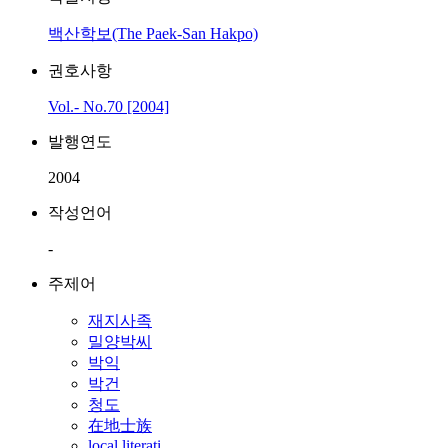
백산학보(The Paek-San Hakpo)
권호사항
Vol.- No.70 [2004]
발행연도
2004
작성언어
-
주제어
재지사족
밀양박씨
박익
박건
청도
在地士族
local literati