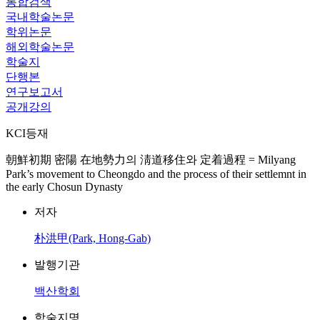
통합검색
국내학술논문
학위논문
해외학술논문
학술지
단행본
연구보고서
공개강의
KCI등재
朝鮮初期 密陽 在地勢力의 淸道移住와 定着過程 = Milyang
Park’s movement to Cheongdo and the process of their settlemnt in
the early Chosun Dynasty
저자
朴洪甲(Park, Hong-Gab)
발행기관
백산학회
학술지명