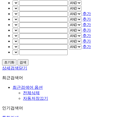
추가
추가
추가
추가
추가
추가
추가
상세검색닫기
최근검색어
최근검색어 옵션
전체삭제
자동저장끄기
인기검색어