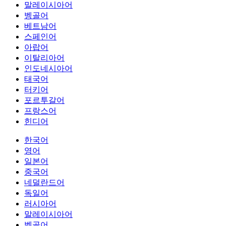
말레이시아어
벵골어
베트남어
스페인어
아랍어
이탈리아어
인도네시아어
태국어
터키어
포르투갈어
프랑스어
힌디어
한국어
영어
일본어
중국어
네덜란드어
독일어
러시아어
말레이시아어
벵골어