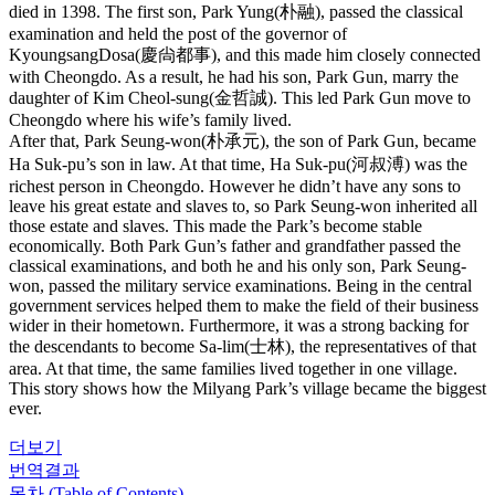
died in 1398. The first son, Park Yung(朴融), passed the classical
examination and held the post of the governor of
KyoungsangDosa(慶尙都事), and this made him closely connected
with Cheongdo. As a result, he had his son, Park Gun, marry the
daughter of Kim Cheol-sung(金哲誠). This led Park Gun move to
Cheongdo where his wife’s family lived.
After that, Park Seung-won(朴承元), the son of Park Gun, became
Ha Suk-pu’s son in law. At that time, Ha Suk-pu(河叔溥) was the
richest person in Cheongdo. However he didn’t have any sons to
leave his great estate and slaves to, so Park Seung-won inherited all
those estate and slaves. This made the Park’s become stable
economically. Both Park Gun’s father and grandfather passed the
classical examinations, and both he and his only son, Park Seung-
won, passed the military service examinations. Being in the central
government services helped them to make the field of their business
wider in their hometown. Furthermore, it was a strong backing for
the descendants to become Sa-lim(士林), the representatives of that
area. At that time, the same families lived together in one village.
This story shows how the Milyang Park’s village became the biggest
ever.
더보기
번역결과
목차 (Table of Contents)