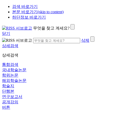
검색 바로가기
본문 바로가기(skip to content)
하단정보 바로가기
무엇을 찾고 계세요?
닫기
삭제
상세검색
상세검색
통합검색
국내학술논문
학위논문
해외학술논문
학술지
단행본
연구보고서
공개강의
버튼