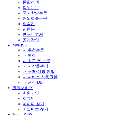
통합검색
학위논문
국내학술논문
해외학술논문
학술지
단행본
연구보고서
공개강의
MyRISS
내 추천논문
내 책장
내 최근 본 논문
내 저작물관리
내 구매·신청 현황
내 서비스 사용권한
내 관심 DB
회원서비스
회원가입
로그인
아이디 찾기
비밀번호 찾기
About RISS