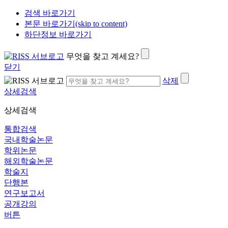
검색 바로가기
본문 바로가기(skip to content)
하단정보 바로가기
무엇을 찾고 계세요?
닫기
삭제
상세검색
상세검색
통합검색
국내학술논문
학위논문
해외학술논문
학술지
단행본
연구보고서
공개강의
버튼