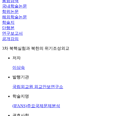
통합검색
국내학술논문
학위논문
해외학술논문
학술지
단행본
연구보고서
공개강의
3차 북핵실험과 북한의 위기조성외교
저자
이상숙
발행기관
국립외교원 외교안보연구소
학술지명
(IFANS)주요국제문제분석
권호사항