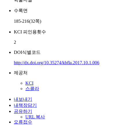
수록면
185-216(32쪽)
KCI 피인용횟수
2
DOI식별코드
http://dx.doi.org/10.35274/kbfla.2017.10.1.006
제공처
KCI
스콜라
내보내기
내책장담기
공유하기
URL 복사
오류접수