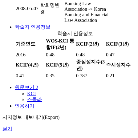
Banking Law
학회명변
2008-05-07
Association -> Korea
경
Banking and Financial
Law Association
학술지 인용정보
학술지 인용정보
WOS-KCI 통
기준연도
KCIF(2년)
KCIF(3년)
합IF(2년)
2016
0.48
0.48
0.47
중심성지수(3
KCIF(4년)
KCIF(5년)
즉시성지수
년)
0.41
0.35
0.787
0.21
원문보기
2
KCI
스콜라
인용하기
서지정보 내보내기(Export)
닫기