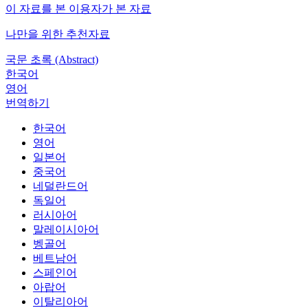
이 자료를 본 이용자가 본 자료
나만을 위한 추천자료
국문 초록 (Abstract)
한국어
영어
번역하기
한국어
영어
일본어
중국어
네덜란드어
독일어
러시아어
말레이시아어
벵골어
베트남어
스페인어
아랍어
이탈리아어