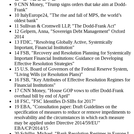
9 CNN Money, "Trump signs orders that take aim at Dodd-
Frank"
10 ItalyEurope24, "The rise and fall of MPS, the world’s
oldest bank"
11 Sullivan & Cromwell LLP, "The Dodd-Frank Act"
12 Gelpern, Anna, "Sovereign Debt Management" Oxford
2014
13 FDIC, "Resolving Globally Active, Systemically
Important, Financial Institution"
14 FSB, "Recovery and Resolution Planning for Systemically
Important Financial Institutions: Guidance on Developing
Effective Resolution Strategies"
15 U.S. Board of Governors of the Federal Reserve System,
"Living Wills (or Resolution Plans)"
16 FSB, "Key Attributes of Effective Resolution Regimes for
Financial Institutions"
17 CNN Money, "House GOP vows to offer Dodd-Frank
overhaul bill by end of April"
18 FSC, "FSC Identifies D-SIBs for 2017"
19 EBA, "Consultation paper: Draft Guidelines on the
specification of measures to reduce or remove impediments to
resolvability and the circumstances in which each measure
may be applied under Directive 2014/59/EU"
EBA/CP/2014/15
20 Schillig, Michael, "Bank Resolution Regimes in Europe I