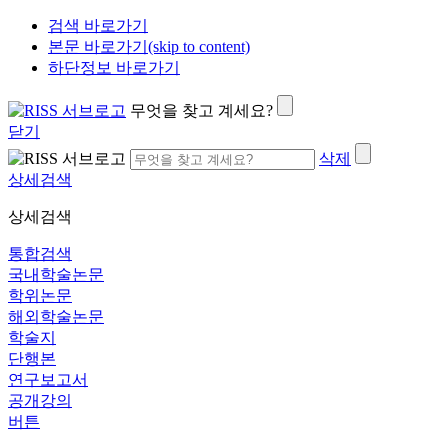
검색 바로가기
본문 바로가기(skip to content)
하단정보 바로가기
무엇을 찾고 계세요?
닫기
삭제
상세검색
상세검색
통합검색
국내학술논문
학위논문
해외학술논문
학술지
단행본
연구보고서
공개강의
버튼