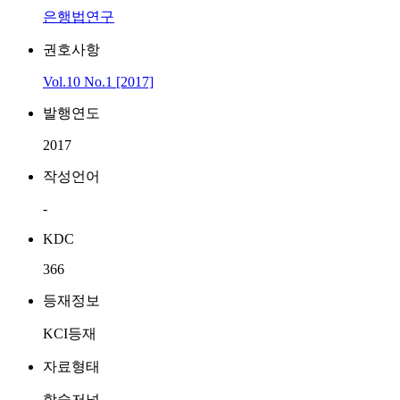
은행법연구
권호사항
Vol.10 No.1 [2017]
발행연도
2017
작성언어
-
KDC
366
등재정보
KCI등재
자료형태
학술저널