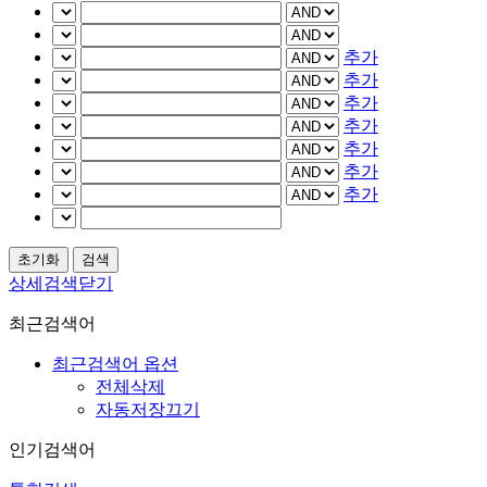
추가
추가
추가
추가
추가
추가
추가
상세검색닫기
최근검색어
최근검색어 옵션
전체삭제
자동저장끄기
인기검색어