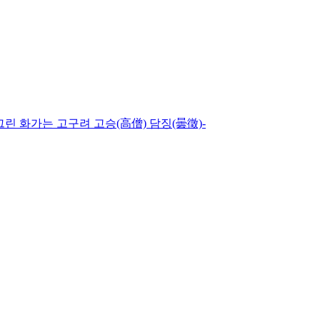
그린 화가는 고구려 고승(高僧) 담징(曇徵)-