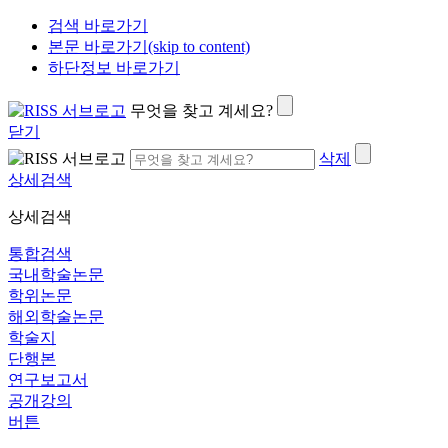
검색 바로가기
본문 바로가기(skip to content)
하단정보 바로가기
무엇을 찾고 계세요?
닫기
삭제
상세검색
상세검색
통합검색
국내학술논문
학위논문
해외학술논문
학술지
단행본
연구보고서
공개강의
버튼