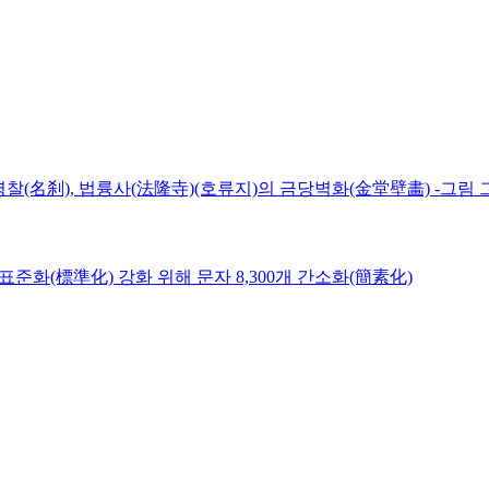
명찰(名刹), 법륭사(法隆寺)(호류지)의 금당벽화(金堂壁畵) -그림 
) 표준화(標準化) 강화 위해 문자 8,300개 간소화(簡素化)