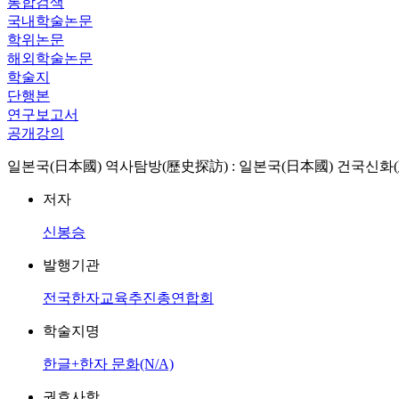
통합검색
국내학술논문
학위논문
해외학술논문
학술지
단행본
연구보고서
공개강의
일본국(日本國) 역사탐방(歷史探訪) : 일본국(日本國) 건국신화
저자
신봉승
발행기관
전국한자교육추진총연합회
학술지명
한글+한자 문화(N/A)
권호사항