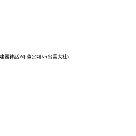
(建國神話)와 출운대사(出雲大社)