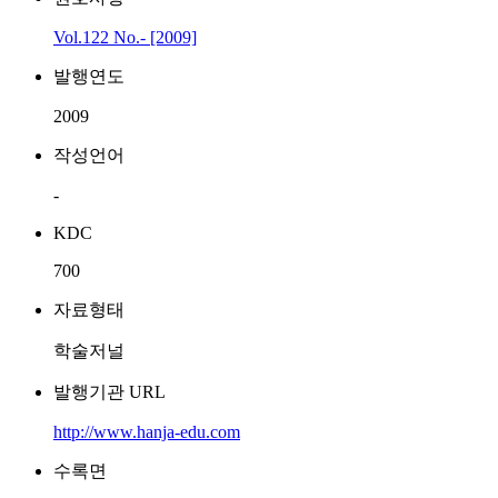
Vol.122 No.- [2009]
발행연도
2009
작성언어
-
KDC
700
자료형태
학술저널
발행기관 URL
http://www.hanja-edu.com
수록면