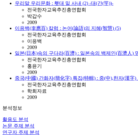
우리말 우리문화 : 횃대 밑 사내 (2) -대(간(竿))-
전국한자교육추진총연합회
박갑수
2009
이응백(李應百) 칼럼 : 논어(論語)의 지혜(智慧) (5)
전국한자교육추진총연합회
이응백
2009
일본(日本)속의 구다라(百濟) : 일본속의 백제인(百濟人) 
전국한자교육추진총연합회
홍윤기
2009
중국(中國) 간화자(簡化字) 특집(特輯) : 중(中),한자(漢字
전국한자교육추진총연합회
학회자료
2009
분석정보
활용도 분석
논문 주제 분석
연구자 주제 분석