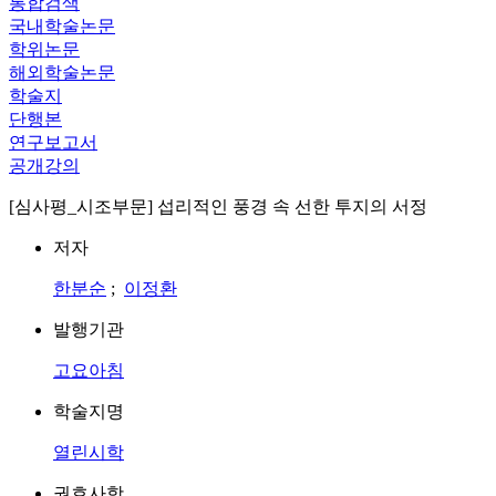
통합검색
국내학술논문
학위논문
해외학술논문
학술지
단행본
연구보고서
공개강의
[심사평_시조부문] 섭리적인 풍경 속 선한 투지의 서정
저자
한분순
;
이정환
발행기관
고요아침
학술지명
열린시학
권호사항