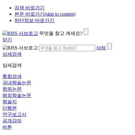
검색 바로가기
본문 바로가기(skip to content)
하단정보 바로가기
무엇을 찾고 계세요?
닫기
삭제
상세검색
상세검색
통합검색
국내학술논문
학위논문
해외학술논문
학술지
단행본
연구보고서
공개강의
버튼