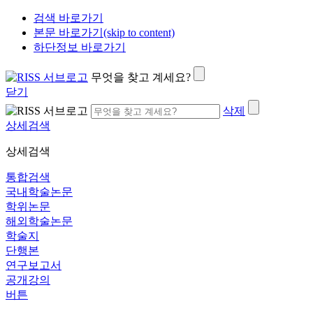
검색 바로가기
본문 바로가기(skip to content)
하단정보 바로가기
무엇을 찾고 계세요?
닫기
삭제
상세검색
상세검색
통합검색
국내학술논문
학위논문
해외학술논문
학술지
단행본
연구보고서
공개강의
버튼