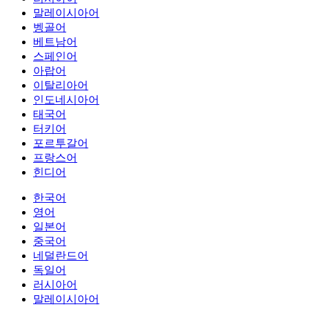
말레이시아어
벵골어
베트남어
스페인어
아랍어
이탈리아어
인도네시아어
태국어
터키어
포르투갈어
프랑스어
힌디어
한국어
영어
일본어
중국어
네덜란드어
독일어
러시아어
말레이시아어