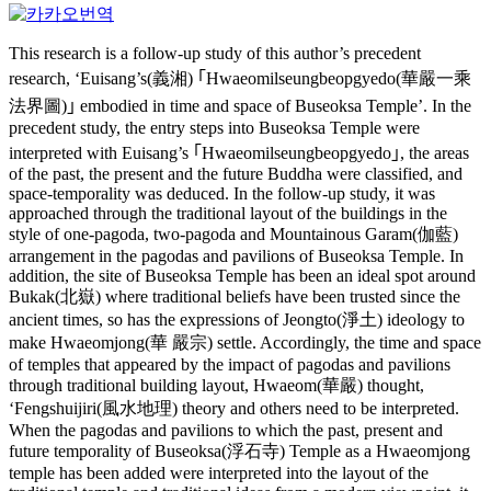
This research is a follow-up study of this author’s precedent
research, ‘Euisang’s(義湘) ｢Hwaeomilseungbeopgyedo(華嚴一乘
法界圖)｣ embodied in time and space of Buseoksa Temple’. In the
precedent study, the entry steps into Buseoksa Temple were
interpreted with Euisang’s ｢Hwaeomilseungbeopgyedo｣, the areas
of the past, the present and the future Buddha were classified, and
space-temporality was deduced. In the follow-up study, it was
approached through the traditional layout of the buildings in the
style of one-pagoda, two-pagoda and Mountainous Garam(伽藍)
arrangement in the pagodas and pavilions of Buseoksa Temple. In
addition, the site of Buseoksa Temple has been an ideal spot around
Bukak(北嶽) where traditional beliefs have been trusted since the
ancient times, so has the expressions of Jeongto(淨土) ideology to
make Hwaeomjong(華 嚴宗) settle. Accordingly, the time and space
of temples that appeared by the impact of pagodas and pavilions
through traditional building layout, Hwaeom(華嚴) thought,
‘Fengshuijiri(風水地理) theory and others need to be interpreted.
When the pagodas and pavilions to which the past, present and
future temporality of Buseoksa(浮石寺) Temple as a Hwaeomjong
temple has been added were interpreted into the layout of the