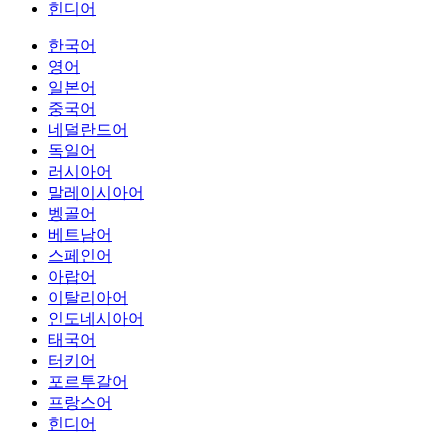
힌디어
한국어
영어
일본어
중국어
네덜란드어
독일어
러시아어
말레이시아어
벵골어
베트남어
스페인어
아랍어
이탈리아어
인도네시아어
태국어
터키어
포르투갈어
프랑스어
힌디어