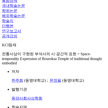
통합검색
국내학술논문
학위논문
해외학술논문
학술지
단행본
연구보고서
공개강의
KCI등재
전통사상이 구현된 부석사의 시⋅공간적 표현 = Space-
temporality Expression of Boseoksa Temple of traditional thought
embodied
저자
한주희
(동명대학교) ;
문정필
(동명대학교)
발행기관
동양사회사상학회
학술지명