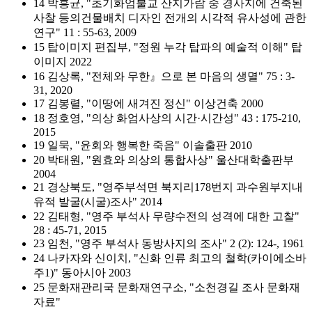
14 박흥균, "초기화엄불교 산지가람 중 경사지에 건축된
사찰 등의건물배치 디자인 전개의 시각적 유사성에 관한
연구" 11 : 55-63, 2009
15 탑이미지 편집부, "정원 누각 탑파의 예술적 이해" 탑
이미지 2022
16 김상록, "전체와 무한』으로 본 마음의 생멸" 75 : 3-
31, 2020
17 김봉렬, "이땅에 새겨진 정신" 이상건축 2000
18 정호영, "의상 화엄사상의 시간·시간성" 43 : 175-210,
2015
19 일묵, "윤회와 행복한 죽음" 이솔출판 2010
20 박태원, "원효와 의상의 통합사상" 울산대학출판부
2004
21 경상북도, "영주부석면 북지리178번지 과수원부지내
유적 발굴(시굴)조사" 2014
22 김태형, "영주 부석사 무량수전의 성격에 대한 고찰"
28 : 45-71, 2015
23 임천, "영주 부석사 동방사지의 조사" 2 (2): 124-, 1961
24 나카자와 신이치, "신화 인류 최고의 철학(카이에소바
주1)" 동아시아 2003
25 문화재관리국 문화재연구소, "소천경길 조사 문화재
자료"