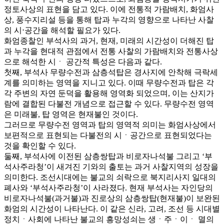
정토사상의 표현을 담고 있다. 이에 전통적 가람배치, 화엄사
상, 풍수지리설 등을 통해 탑과 누각의 영향으로 나타난 사찰
의 시⋅공간을 해석할 필요가 있다.
화엄종찰인 부석사의 과거, 현재, 미래의 시간성이 더해진 탑
과 누각을 현대적 관점에서 전통 사찰의 가람배치와 전통사상
으로 해석한 시ㆍ 공간적 특성은 다음과 같다.
첫째, 부석사 무량수전과 삼층석탑은 경사지에 안착해 극락세
계를 의미하는 영역을 지니고 있다. 이때 무량수전과 탑은 각
각 주변의 자연 둔덕을 활용해 영역화 되었으며, 이는 산지가
람에 결합된 다불전 개념으로 접근할 수 있다. 무량수전 영역
은 미래불, 탑 영역은 현재불인 것이다.
그러므로 무량수전 영역과 탑의 영역적 의미는 화엄사상에서
보편적으로 표현되는 다불전의 시ㆍ공간으로 표현되었다는
것을 확인할 수 있다.
둘째, 부석사에 이전된 삼층쌍탑과 비로자나석불 그리고 ‘부
석사주라청’이 새겨진 기와의 출토는 과거 사찰지역의 성장을
의미한다. 조선시대에는 불교의 쇠락으로 북지리사지 일대의
폐사와 ‘부석사주라청’이 사라졌다. 현재 부석사는 자인당의
비로자나석불(과거불)과 진로상의 삼층쌍탑(현재불)이 보완된
화엄의 시간성이 나타난다. 이 같은 신라, 고려, 조선 등 시대별
정치ㆍ사회에 나타난 불교의 흥망성쇠는 생ㆍ주ㆍ이ㆍ 멸의