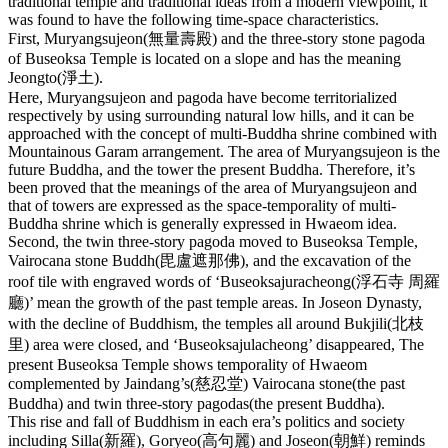
traditional temple and traditional ideas from a modern viewpoint, it
was found to have the following time-space characteristics.
First, Muryangsujeon(無量壽殿) and the three-story stone pagoda
of Buseoksa Temple is located on a slope and has the meaning
Jeongto(淨土).
Here, Muryangsujeon and pagoda have become territorialized
respectively by using surrounding natural low hills, and it can be
approached with the concept of multi-Buddha shrine combined with
Mountainous Garam arrangement. The area of Muryangsujeon is the
future Buddha, and the tower the present Buddha. Therefore, it’s
been proved that the meanings of the area of Muryangsujeon and
that of towers are expressed as the space-temporality of multi-
Buddha shrine which is generally expressed in Hwaeom idea.
Second, the twin three-story pagoda moved to Buseoksa Temple,
Vairocana stone Buddh(毘盧遮那佛), and the excavation of the
roof tile with engraved words of ‘Buseoksajuracheong(浮石寺 周羅
廳)’ mean the growth of the past temple areas. In Joseon Dynasty,
with the decline of Buddhism, the temples all around Bukjili(北枝
里) area were closed, and ‘Buseoksajulacheong’ disappeared, The
present Buseoksa Temple shows temporality of Hwaeom
complemented by Jaindang’s(慈忍堂) Vairocana stone(the past
Buddha) and twin three-story pagodas(the present Buddha).
This rise and fall of Buddhism in each era’s politics and society
including Silla(新羅), Goryeo(高句麗) and Joseon(朝鮮) reminds