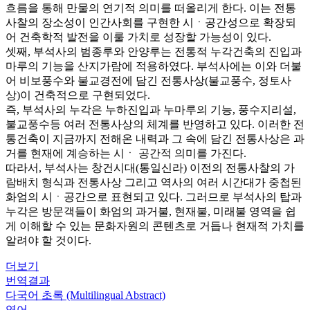
흐름을 통해 만물의 연기적 의미를 떠올리게 한다. 이는 전통
사찰의 장소성이 인간사회를 구현한 시ㆍ공간성으로 확장되
어 건축학적 발전을 이룰 가치로 성장할 가능성이 있다.
셋째, 부석사의 범종루와 안양루는 전통적 누각건축의 진입과
마루의 기능을 산지가람에 적용하였다. 부석사에는 이와 더불
어 비보풍수와 불교경전에 담긴 전통사상(불교풍수, 정토사
상)이 건축적으로 구현되었다.
즉, 부석사의 누각은 누하진입과 누마루의 기능, 풍수지리설,
불교풍수등 여러 전통사상의 체계를 반영하고 있다. 이러한 전
통건축이 지금까지 전해온 내력과 그 속에 담긴 전통사상은 과
거를 현재에 계승하는 시ㆍ 공간적 의미를 가진다.
따라서, 부석사는 창건시대(통일신라) 이전의 전통사찰의 가
람배치 형식과 전통사상 그리고 역사의 여러 시간대가 중첩된
화엄의 시ㆍ공간으로 표현되고 있다. 그러므로 부석사의 탑과
누각은 방문객들이 화엄의 과거불, 현재불, 미래불 영역을 쉽
게 이해할 수 있는 문화자원의 콘텐츠로 거듭나 현재적 가치를
알려야 할 것이다.
더보기
번역결과
다국어 초록 (Multilingual Abstract)
영어