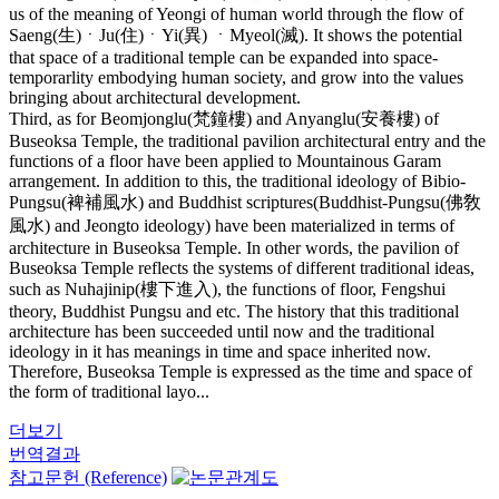
us of the meaning of Yeongi of human world through the flow of
Saeng(生)ㆍJu(住)ㆍYi(異) ㆍMyeol(滅). It shows the potential
that space of a traditional temple can be expanded into space-
temporarlity embodying human society, and grow into the values
bringing about architectural development.
Third, as for Beomjonglu(梵鐘樓) and Anyanglu(安養樓) of
Buseoksa Temple, the traditional pavilion architectural entry and the
functions of a floor have been applied to Mountainous Garam
arrangement. In addition to this, the traditional ideology of Bibio-
Pungsu(裨補風水) and Buddhist scriptures(Buddhist-Pungsu(佛敎
風水) and Jeongto ideology) have been materialized in terms of
architecture in Buseoksa Temple. In other words, the pavilion of
Buseoksa Temple reflects the systems of different traditional ideas,
such as Nuhajinip(樓下進入), the functions of floor, Fengshui
theory, Buddhist Pungsu and etc. The history that this traditional
architecture has been succeeded until now and the traditional
ideology in it has meanings in time and space inherited now.
Therefore, Buseoksa Temple is expressed as the time and space of
the form of traditional layo...
더보기
번역결과
참고문헌 (Reference)