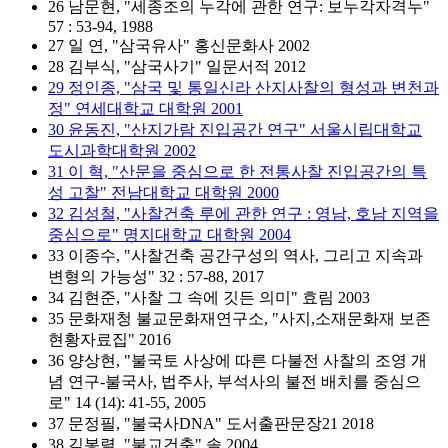
26 남문현, "세종조의 누각에 관한 연구: 보누각자격누"
57 : 53-94, 1988
27 일 연, "삼국유사" 홍신문화사 2002
28 김부식, "삼국사기" 일문서적 2012
29 정인종, "삼국 및 통일신라 산지사찰의 형성과 변천과
정" 연세대학교 대학원 2001
30 윤동진, "산지가람 진입공간 연구" 서울시립대학교
도시과학대학원 2002
31 이 혁, "산문을 중심으로 한 전통사찰 진입공간의 특
성 고찰" 전남대학교 대학원 2000
32 김성철, "사찰건축 루에 관한 연구 : 영남, 호남 지역을
중심으로" 명지대학교 대학원 2004
33 이종수, "사찰건축 공간구성의 역사, 그리고 지속과
변형의 가능성" 32 : 57-88, 2017
34 김현준, "사찰 그 속에 깃든 의미" 효림 2003
35 문화재청 불교문화재연구소, "사지,소재문화재 보존
현황자료집" 2016
36 양상현, "불국토 사상에 따른 다불전 사찰의 조영 개
념 연구-불국사, 법주사, 부석사의 불전 배치를 중심으
로" 14 (14): 41-55, 2005
37 문정필, "불국사DNA" 도서출판문장21 2018
38 김봉렬, "불교건축" 솔 2004