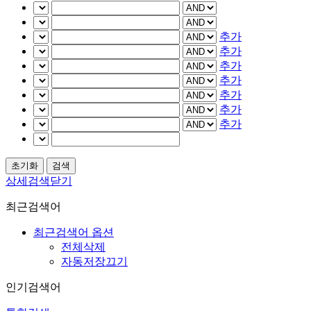
추가
추가
추가
추가
추가
추가
추가
상세검색닫기
최근검색어
최근검색어 옵션
전체삭제
자동저장끄기
인기검색어