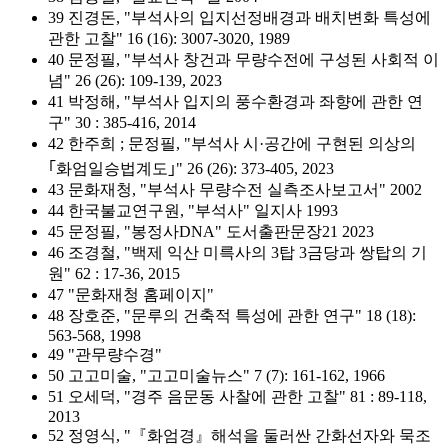
39 진경돈, "부석사의 입지선정배경과 배치변화 특성에
관한 고찰" 16 (16): 3007-3020, 1989
40 문정필, "부석사 창건과 무량수전에 구성된 사회적 이
념" 26 (26): 109-139, 2023
41 박정해, "부석사 입지의 풍수환경과 좌향에 관한 연
구" 30 : 385-416, 2014
42 한주희 ; 문정필, "부석사 시·공간에 구현된 의상의
｢화엄일승법계도｣" 26 (26): 373-405, 2023
43 문화재청, "부석사 무량수전 실측조사보고서" 2002
44 한국불교연구원, "부석사" 일지사 1993
45 문정필, "봉정사DNA" 도서출판문장21 2023
46 조경철, "백제 익산 미륵사의 3탑 3금당과 쌍탑의 기
원" 62 : 17-36, 2015
47 "문화재청 홈페이지"
48 장호준, "문루의 건축적 특성에 관한 연구" 18 (18):
563-568, 1998
49 "관무량수경"
50 고고미술, "고고미술뉴스" 7 (7): 161-162, 1966
51 오세덕, "경주 음문동 사찰에 관한 고찰" 81 : 89-118,
2013
52 정영식, "『화엄경』해석을 둘러싼 간화선자와 묵조