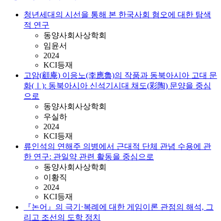
청년세대의 시선을 통해 본 한국사회 혐오에 대한 탐색
적 연구
동양사회사상학회
임윤서
2024
KCI등재
고암(顧庵) 이응노(李應魯)의 작품과 동북아시아 고대 문
화(Ⅰ): 동북아시아 신석기시대 채도(彩陶) 문양을 중심
으로
동양사회사상학회
우실하
2024
KCI등재
류인석의 연해주 의병에서 근대적 단체 관념 수용에 관
한 연구: 관일약 관련 활동을 중심으로
동양사회사상학회
이황직
2024
KCI등재
『논어』의 극기⋅복례에 대한 게임이론 관점의 해석, 그
리고 조선의 도학 정치