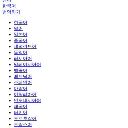
한국어
번역하기
한국어
영어
일본어
중국어
네덜란드어
독일어
러시아어
말레이시아어
벵골어
베트남어
스페인어
아랍어
이탈리아어
인도네시아어
태국어
터키어
포르투갈어
프랑스어