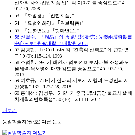
선자의 차이-입법계품 입누각 이야기를 중심으로-" 4 :
91-120, 2008
53 "『화엄경』 ｢입법계품｣"
54 "『묘법연화경』 ｢견보탑품｣"
55 "『돈황변문』 ｢항마변문｣"
56 신철순, "『周易』의 陰陽思想 硏究 : 先秦兩漢時期를
中心으로" 원광대학교 대학원 2013
57 김광현, "Le Corbusier 의 “건축적 산책로” 에 관한 연
구" 9 (9): 115-124, 1993
58 조범환, "9세기 해인사 법보전 비로자나불 조성과 단
월세력-묵서명에 대한 검토를 중심으로" 45 : 97-125,
2015
59 여호규, "7-8세기 신라의 시보제 시행과 도성민의 시
간생활" 132 : 127-158, 2018
60 홍매선 ; 김성우, "5~6세기 중국 1탑1금당 불교사찰 배
치계획의변화특성" 30 (30): 123-131, 2014
더보기
동일학술지(권/호) 다른 논문