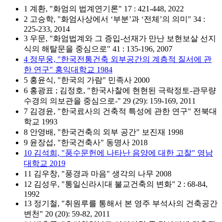
1 계환, "화엄의 법계연기론" 17 : 421-448, 2022
2 고승학, "화엄사상에서 ‘부분’과 ‘전체’의 의미" 34 :
225-233, 2014
3 우문, "화엄법계와 그 증입-선재가 만난 보현보살 선지
식의 해탈문을 중심으로" 41 : 135-196, 2007
4 정무웅, "한국전통건축 외부공간의 계층적 질서에 관
한 연구" 홍익대학교 1984
5 홍윤식, "한국의 가람" 민족사 2000
6 홍광표 ; 김정호, "한국사찰에 현현된 극락정토-관무량
수경의 의보관을 중심으로-" 29 (29): 159-169, 2011
7 김경윤, "한국료사의 건축적 특성에 관한 연구" 전북대
학교 1993
8 안영배, "한국건축의 외부 공간" 보진재 1998
9 윤장섭, "한국건축사" 동명사 2018
10 김석희, "풍수문헌에 나타난 음양에 대한 고찰" 영남
대학교 2019
11 김우창, "풍경과 마음" 생각의 나무 2008
12 김성우, "통일신라시대 불교건축의 변화" 2 : 68-84,
1992
13 정기철, "취원루를 통해서 본 영주 부석사의 건축공간
변천" 20 (20): 59-82, 2011