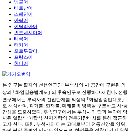
벵골어
베트남어
스페인어
아랍어
이탈리아어
인도네시아어
태국어
터키어
포르투갈어
프랑스어
힌디어
본 연구는 필자의 선행연구인 ‘부석사의 시⋅공간에 구현된 의
상의 ｢화엄일승법계도｣ 의 후속연구로 진행하고자 한다. 선행
연구에서는 부석사의 진입단계를 의상의 ｢화엄일승법계도｣
로 해석하여, 과거불, 현재불, 미래불의 영역을 구분하고 시⋅공
간성을 도출하였다. 후속연구에서는 부석사의 탑과 누각에 암
시된 일탑식⋅이탑식⋅산지가람의 전통가람배치를 통해 접근하
고자 한다. 또한, 부석사의 터는 고대로부터 전통신앙을 영위
하던 북악 주변의 명당 터였으므로, 화엄종을 정착시키기 위한