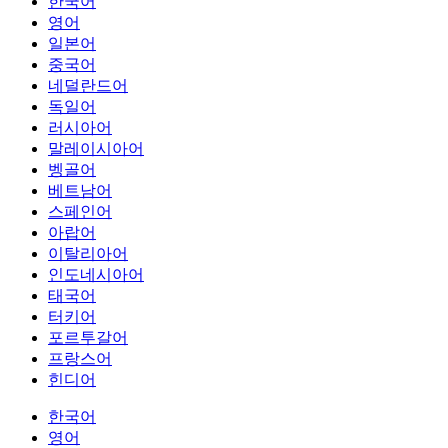
한국어
영어
일본어
중국어
네덜란드어
독일어
러시아어
말레이시아어
벵골어
베트남어
스페인어
아랍어
이탈리아어
인도네시아어
태국어
터키어
포르투갈어
프랑스어
힌디어
한국어
영어