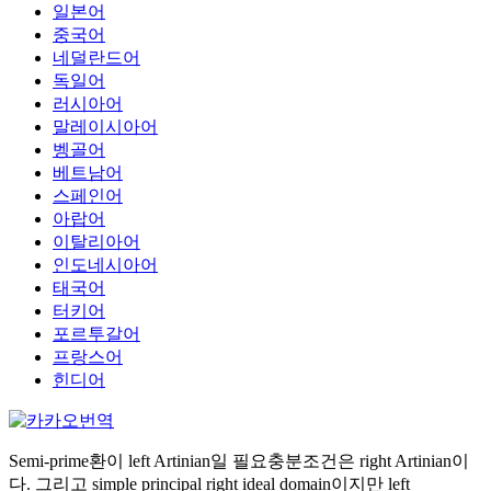
일본어
중국어
네덜란드어
독일어
러시아어
말레이시아어
벵골어
베트남어
스페인어
아랍어
이탈리아어
인도네시아어
태국어
터키어
포르투갈어
프랑스어
힌디어
Semi-prime환이 left Artinian일 필요충분조건은 right Artinian이
다. 그리고 simple principal right ideal domain이지만 left