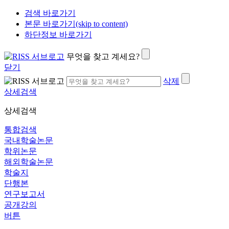
검색 바로가기
본문 바로가기(skip to content)
하단정보 바로가기
무엇을 찾고 계세요?
닫기
삭제
상세검색
상세검색
통합검색
국내학술논문
학위논문
해외학술논문
학술지
단행본
연구보고서
공개강의
버튼