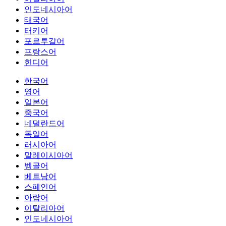
인도네시아어
태국어
터키어
포르투갈어
프랑스어
힌디어
한국어
영어
일본어
중국어
네덜란드어
독일어
러시아어
말레이시아어
벵골어
베트남어
스페인어
아랍어
이탈리아어
인도네시아어