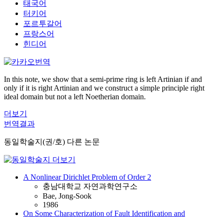
태국어
터키어
포르투갈어
프랑스어
힌디어
In this note, we show that a semi-prime ring is left Artinian if and
only if it is right Artinian and we construct a simple principle right
ideal domain but not a left Noetherian domain.
더보기
번역결과
동일학술지(권/호) 다른 논문
A Nonlinear Dirichlet Problem of Order 2
충남대학교 자연과학연구소
Bae, Jong-Sook
1986
On Some Characterization of Fault Identification and