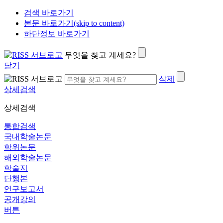
검색 바로가기
본문 바로가기(skip to content)
하단정보 바로가기
무엇을 찾고 계세요?
닫기
삭제
상세검색
상세검색
통합검색
국내학술논문
학위논문
해외학술논문
학술지
단행본
연구보고서
공개강의
버튼