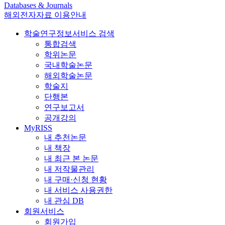
Databases & Journals
해외전자자료 이용안내
학술연구정보서비스 검색
통합검색
학위논문
국내학술논문
해외학술논문
학술지
단행본
연구보고서
공개강의
MyRISS
내 추천논문
내 책장
내 최근 본 논문
내 저작물관리
내 구매·신청 현황
내 서비스 사용권한
내 관심 DB
회원서비스
회원가입