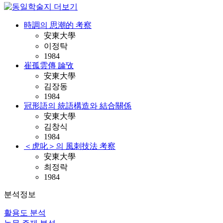
時調의 思潮的 考察
安東大學
이정탁
1984
崔孤雲傳 論攷
安東大學
김장동
1984
冠形語의 統語構造와 結合關係
安東大學
김창식
1984
＜虎叱＞의 風刺技法 考察
安東大學
최정락
1984
분석정보
활용도 분석