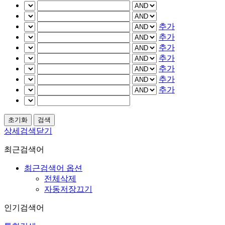
추가
추가
추가
추가
추가
추가
추가
상세검색닫기
최근검색어
최근검색어 옵션
전체삭제
자동저장끄기
인기검색어