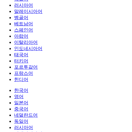
러시아어
말레이시아어
벵골어
베트남어
스페인어
아랍어
이탈리아어
인도네시아어
태국어
터키어
포르투갈어
프랑스어
힌디어
한국어
영어
일본어
중국어
네덜란드어
독일어
러시아어