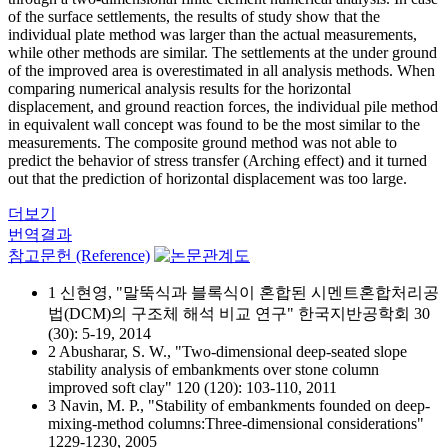
of the surface settlements, the results of study show that the
individual plate method was larger than the actual measurements,
while other methods are similar. The settlements at the under ground
of the improved area is overestimated in all analysis methods. When
comparing numerical analysis results for the horizontal
displacement, and ground reaction forces, the individual pile method
in equivalent wall concept was found to be the most similar to the
measurements. The composite ground method was not able to
predict the behavior of stress transfer (Arching effect) and it turned
out that the prediction of horizontal displacement was too large.
더보기
번역결과
참고문헌 (Reference)
1 신현영, "말뚝식과 블록식이 혼합된 시멘트혼합처리공
법(DCM)의 구조체 해석 비교 연구" 한국지반공학회 30
(30): 5-19, 2014
2 Abusharar, S. W., "Two-dimensional deep-seated slope
stability analysis of embankments over stone column
improved soft clay" 120 (120): 103-110, 2011
3 Navin, M. P., "Stability of embankments founded on deep-
mixing-method columns:Three-dimensional considerations"
1229-1230, 2005