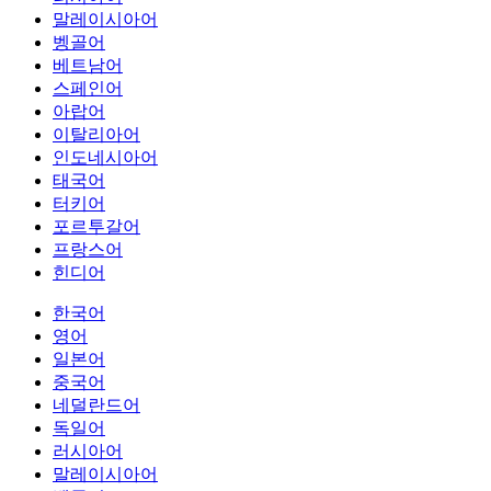
말레이시아어
벵골어
베트남어
스페인어
아랍어
이탈리아어
인도네시아어
태국어
터키어
포르투갈어
프랑스어
힌디어
한국어
영어
일본어
중국어
네덜란드어
독일어
러시아어
말레이시아어