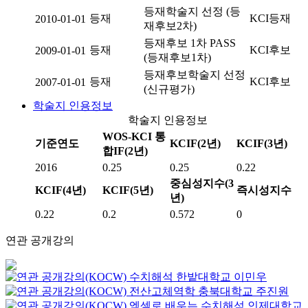
등재학술지 선정 (등
등재
KCI등재
2010-01-01
재후보2차)
등재후보 1차 PASS
등재
KCI후보
2009-01-01
(등재후보1차)
등재후보학술지 선정
등재
KCI후보
2007-01-01
(신규평가)
학술지 인용정보
학술지 인용정보
WOS-KCI 통
기준연도
KCIF(2년)
KCIF(3년)
합IF(2년)
2016
0.25
0.25
0.22
중심성지수(3
KCIF(4년)
KCIF(5년)
즉시성지수
년)
0.22
0.2
0.572
0
연관 공개강의
수치해석
한밭대학교
이민우
전산고체역학
충북대학교
주진원
엑셀로 배우는 수치해석
인제대학교