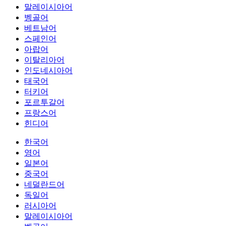
말레이시아어
벵골어
베트남어
스페인어
아랍어
이탈리아어
인도네시아어
태국어
터키어
포르투갈어
프랑스어
힌디어
한국어
영어
일본어
중국어
네덜란드어
독일어
러시아어
말레이시아어