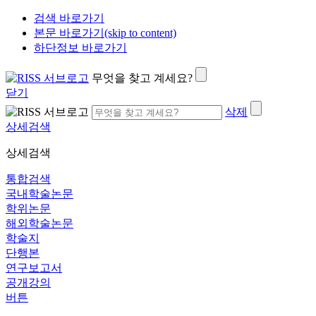
검색 바로가기
본문 바로가기(skip to content)
하단정보 바로가기
무엇을 찾고 계세요?
닫기
삭제
상세검색
상세검색
통합검색
국내학술논문
학위논문
해외학술논문
학술지
단행본
연구보고서
공개강의
버튼