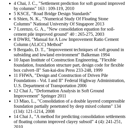
4 Chai, J. C., "Settlement prediction for soft ground improved
by columns" 163 : 109-119, 2010
5 KSCE, "Road Bridge Design Standards"
6 Shien, N. K., "Numerical Study Of Floating Stone
Columns" National University Of Singapore 2013
7 Lorenzo, G. A., "New consolidation equation for soil-
cement pile improved ground" 40 : 265-275, 2003
8 DWRI, "Manual for A Low Improvement Ratio Cement
Column (ALiCC) Method"
9 Bergado, D. T., "Improvement techniques of soft ground in
subsiding and lowland environment" Balkeman 1994
10 Japan Institute of Construction Engineering, "Flexible
foundation, foundation structure part, design code for flexible
box culvert–II" San-kai-dou Press 233-248, 1999
11 FHWA, "Design and Construction of Driven Pile
Foundations - Vol. I and II" Federal Highway Administration,
U.S. Department of Transportation 2006
12 Chai J., "Deformation Analysis in Soft Ground
Improvement" Springer 2011
13 Miao, L., "Consolidation of a double layered compressible
foundation partially penetrated by deep mixed column" 134
(134): 121-1214, 2008
14 Chai J., "A method for predicting consolidation settlements
of floating column improved clayey subsoil" 4 (4): 241-251,
2010