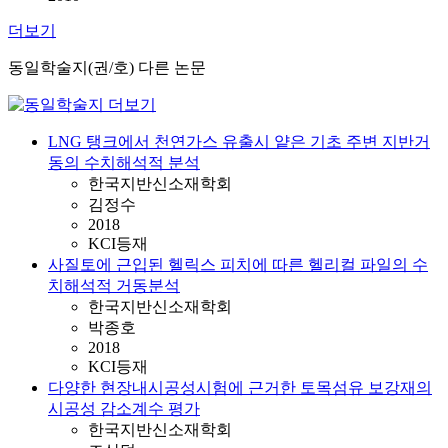
더보기
동일학술지(권/호) 다른 논문
LNG 탱크에서 천연가스 유출시 얕은 기초 주변 지반거
동의 수치해석적 분석
한국지반신소재학회
김정수
2018
KCI등재
사질토에 근입된 헬릭스 피치에 따른 헬리컬 파일의 수
치해석적 거동분석
한국지반신소재학회
박종호
2018
KCI등재
다양한 현장내시공성시험에 근거한 토목섬유 보강재의
시공성 감소계수 평가
한국지반신소재학회