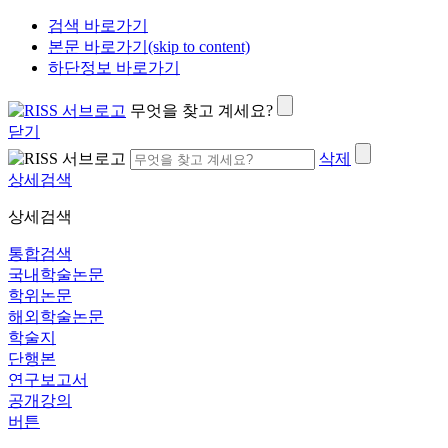
검색 바로가기
본문 바로가기(skip to content)
하단정보 바로가기
무엇을 찾고 계세요?
닫기
삭제
상세검색
상세검색
통합검색
국내학술논문
학위논문
해외학술논문
학술지
단행본
연구보고서
공개강의
버튼