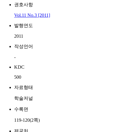
권호사항
Vol.11 No.3 [2011]
발행연도
2011
작성언어
-
KDC
500
자료형태
학술저널
수록면
119-120(2쪽)
제공처