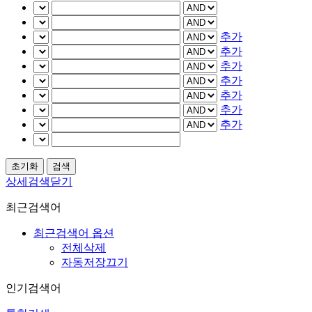
추가
추가
추가
추가
추가
추가
추가
상세검색닫기
최근검색어
최근검색어 옵션
전체삭제
자동저장끄기
인기검색어