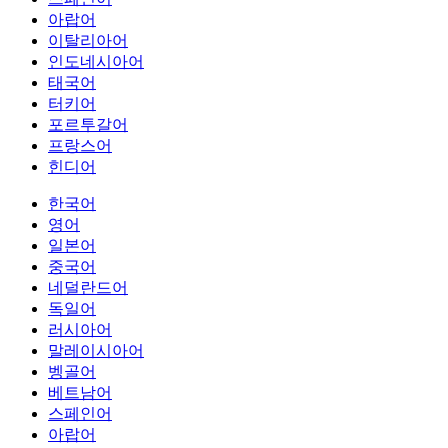
아랍어
이탈리아어
인도네시아어
태국어
터키어
포르투갈어
프랑스어
힌디어
한국어
영어
일본어
중국어
네덜란드어
독일어
러시아어
말레이시아어
벵골어
베트남어
스페인어
아랍어