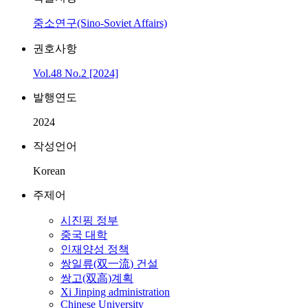
중소연구(Sino-Soviet Affairs)
권호사항
Vol.48 No.2 [2024]
발행연도
2024
작성언어
Korean
주제어
시진핑 정부
중국 대학
인재양성 정책
쌍일류(双一流) 건설
쌍고(双高)계획
Xi Jinping administration
Chinese University