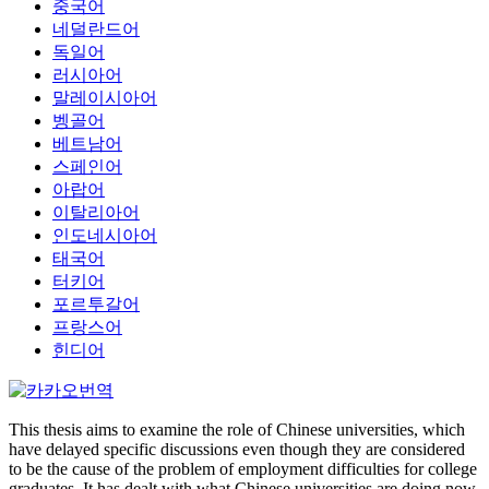
중국어
네덜란드어
독일어
러시아어
말레이시아어
벵골어
베트남어
스페인어
아랍어
이탈리아어
인도네시아어
태국어
터키어
포르투갈어
프랑스어
힌디어
This thesis aims to examine the role of Chinese universities, which
have delayed specific discussions even though they are considered
to be the cause of the problem of employment difficulties for college
graduates. It has dealt with what Chinese universities are doing now