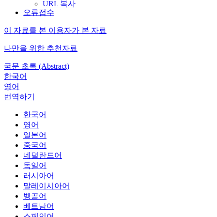
URL 복사
오류접수
이 자료를 본 이용자가 본 자료
나만을 위한 추천자료
국문 초록 (Abstract)
한국어
영어
번역하기
한국어
영어
일본어
중국어
네덜란드어
독일어
러시아어
말레이시아어
벵골어
베트남어
스페인어