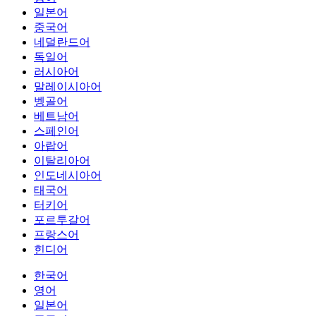
일본어
중국어
네덜란드어
독일어
러시아어
말레이시아어
벵골어
베트남어
스페인어
아랍어
이탈리아어
인도네시아어
태국어
터키어
포르투갈어
프랑스어
힌디어
한국어
영어
일본어