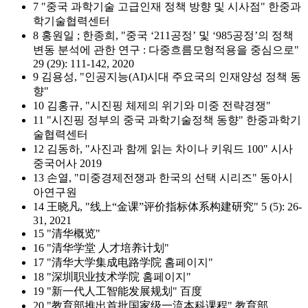
7 "중국 과학기술 고급인재 정책 방향 및 시사점" 한중과
학기술협력센터
8 홍원일 ; 한종희, "중국 ʻ211공정ʼ 및 ʻ985공정ʼ의 정책
변동 분석에 관한 연구 : 다중흐름모형적용을 중심으로"
29 (29): 111-142, 2020
9 김용성, "인공지능(AI)시대 주요국의 인재양성 정책 동
향"
10 김홍규, "시진핑 체제의 위기와 미중 전략경쟁"
11 "시진핑 정부의 중국 과학기술정책 동향" 한중과학기
술협력센터
12 김동하, "사진과 함께 읽는 차이나 키워드 100" 시사
중국어사 2019
13 손열, "미중경제전쟁과 한국의 선택 시리즈" 동아시
아연구원
14 王晓凡, "线上“金课”评价指标体系构建研究" 5 (5): 26-
31, 2021
15 "清华概览"
16 "清华学堂 人才培养计划"
17 "清华大学集成电路学院 홈페이지"
18 "深圳职业技术学院 홈페이지"
19 "新一代人工智能发展规划" 百度
20 "教育部推出首批国家级一流本科课程" 教育部