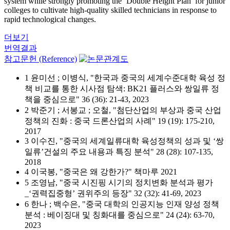
system while strongly promoting the ‘Double Height Plan’ for junior
colleges to cultivate high-quality skilled technicians in response to
rapid technological changes.
더보기
번역결과
참고문헌 (Reference)
1 윤미선 ; 이병식, "한국과 중국의 세계수준대학 육성 정
책 비교를 통한 시사점 탐색: BK21 플러스와 쌍일류 정
책을 중심으로" 36 (36): 21-43, 2023
2 박준기 ; 서봉교 ; 오철, "첨단산업의 부상과 중국 산업
정책의 진화 : 중국 드론산업의 사례" 19 (19): 175-210,
2017
3 이수진, "중국의 세계일류대학 육성정책의 성과 및 ‘쌍
일류’건설의 주요 내용과 특징 분석" 28 (28): 107-135,
2018
4 이국봉, "중국은 왜 강한가?" 책마루 2021
5 조영남, "중국 시진핑 시기의 정치변화 분석과 평가
_‘권력집중형’ 권위주의 등장" 32 (32): 41-69, 2023
6 한나 ; 백수은, "중국 대학의 인공지능 인재 양성 정책
분석 : 베이징대 및 칭화대를 중심으로" 24 (24): 63-70,
2023