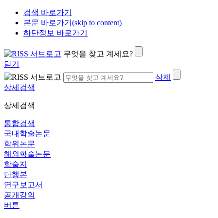
검색 바로가기
본문 바로가기(skip to content)
하단정보 바로가기
무엇을 찾고 계세요?
닫기
삭제
상세검색
상세검색
통합검색
국내학술논문
학위논문
해외학술논문
학술지
단행본
연구보고서
공개강의
버튼