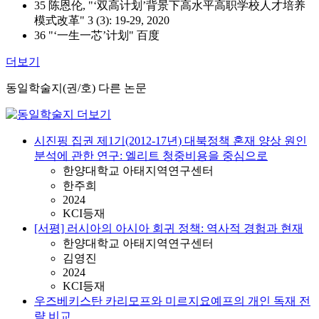
35 陈恩伦, "‘双高计划’背景下高水平高职学校人才培养
模式改革" 3 (3): 19-29, 2020
36 "‘一生一芯’计划" 百度
더보기
동일학술지(권/호) 다른 논문
시진핑 집권 제1기(2012-17년) 대북정책 혼재 양상 원인
분석에 관한 연구: 엘리트 청중비용을 중심으로
한양대학교 아태지역연구센터
한주희
2024
KCI등재
[서평] 러시아의 아시아 회귀 정책: 역사적 경험과 현재
한양대학교 아태지역연구센터
김영진
2024
KCI등재
우즈베키스탄 카리모프와 미르지요예프의 개인 독재 전
략 비교