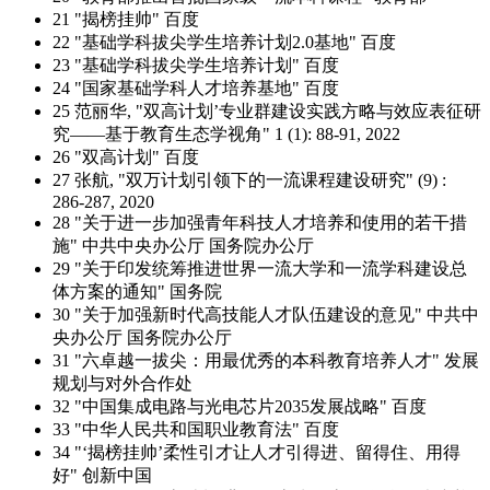
21 "揭榜挂帅" 百度
22 "基础学科拔尖学生培养计划2.0基地" 百度
23 "基础学科拔尖学生培养计划" 百度
24 "国家基础学科人才培养基地" 百度
25 范丽华, "双高计划’专业群建设实践方略与效应表征研
究——基于教育生态学视角" 1 (1): 88-91, 2022
26 "双高计划" 百度
27 张航, "双万计划引领下的一流课程建设研究" (9) :
286-287, 2020
28 "关于进一步加强青年科技人才培养和使用的若干措
施" 中共中央办公厅 国务院办公厅
29 "关于印发统筹推进世界一流大学和一流学科建设总
体方案的通知" 国务院
30 "关于加强新时代高技能人才队伍建设的意见" 中共中
央办公厅 国务院办公厅
31 "六卓越一拔尖：用最优秀的本科教育培养人才" 发展
规划与对外合作处
32 "中国集成电路与光电芯片2035发展战略" 百度
33 "中华人民共和国职业教育法" 百度
34 "‘揭榜挂帅’柔性引才让人才引得进、留得住、用得
好" 创新中国